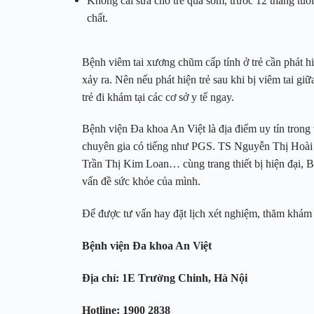
Không cai sữa cho trẻ quá sớm, trước 12 tháng tu
chất.
Bệnh viêm tai xương chũm cấp tính ở trẻ cần phát hi
xảy ra. Nên nếu phát hiện trẻ sau khi bị viêm tai g
trẻ đi khám tại các cơ sở y tế ngay.
Bệnh viện Đa khoa An Việt là địa điểm uy tín trong 
chuyên gia có tiếng như PGS. TS Nguyễn Thị Hoà
Trần Thị Kim Loan… cùng trang thiết bị hiện đại, Bệ
vấn đề sức khỏe của mình.
Để được tư vấn hay đặt lịch xét nghiệm, thăm khám 
Bệnh viện Đa khoa An Việt
Địa chỉ: 1E Trường Chinh, Hà Nội
Hotline: 1900 2838