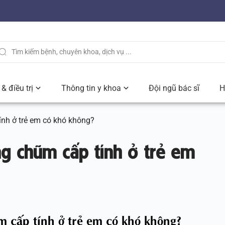
& điều trị
Thông tin y khoa
Đội ngũ bác sĩ
H
tính ở trẻ em có khó không?
ng chũm cấp tính ở trẻ em
ũm cấp tính ở trẻ em có khó không?