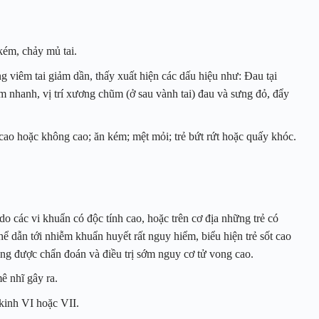
kém, chảy mủ tai.
ng viêm tai giảm dần, thấy xuất hiện các dấu hiệu như: Đau tại
ảm nhanh, vị trí xương chũm (ở sau vành tai) đau và sưng đỏ, đẩy
t cao hoặc không cao; ăn kém; mệt mỏi; trẻ bứt rứt hoặc quấy khóc.
 các vi khuẩn có độc tính cao, hoặc trên cơ địa những trẻ có
 dẫn tới nhiễm khuẩn huyết rất nguy hiểm, biểu hiện trẻ sốt cao
ông được chẩn đoán và điều trị sớm nguy cơ tử vong cao.
ê nhĩ gây ra.
 kinh VI hoặc VII.