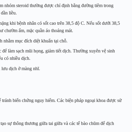
m nhóm steroid thường được chỉ định bằng đường tiêm trong
dần liều.
nặng khi bệnh nhân có sốt cao trên 38,5 độ C. Nếu sốt dưới 38,5
như chườm ấm, mặc quần áo thoáng mát.
h nhằm mục đích diệt khuẩn tại chỗ.
c để làm sạch mũi họng, giảm tiết dịch. Thường xuyên vệ sinh
u có nhiều dịch.
 lưu dịch ở màng nhĩ.
để tránh biến chứng nguy hiểm. Các biện pháp ngoại khoa được sử
ạo sự thông thương giữa tai giữa và các tế bào chũm để dịch