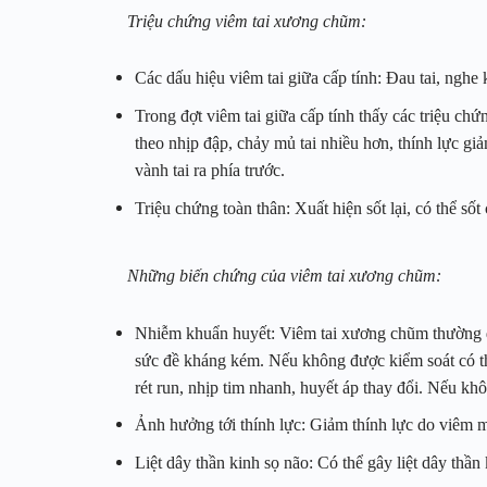
Triệu chứng viêm tai xương chũm:
Các dấu hiệu viêm tai giữa cấp tính: Đau tai, nghe 
Trong đợt viêm tai giữa cấp tính thấy các triệu chứ
theo nhịp đập, chảy mủ tai nhiều hơn, thính lực gi
vành tai ra phía trước.
Triệu chứng toàn thân: Xuất hiện sốt lại, có thể số
Những biến chứng của viêm tai xương chũm:
Nhiễm khuẩn huyết: Viêm tai xương chũm thường do
sức đề kháng kém. Nếu không được kiểm soát có thể
rét run, nhịp tim nhanh, huyết áp thay đổi. Nếu kh
Ảnh hưởng tới thính lực: Giảm thính lực do viêm m
Liệt dây thần kinh sọ não: Có thể gây liệt dây thần