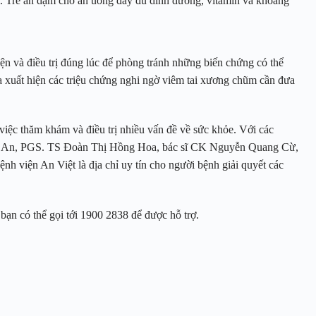
ổi. Trẻ ăn dặm cho ăn uống đầy đủ dinh dưỡng, vitamin và khoáng
ện và điều trị đúng lúc để phòng tránh những biến chứng có thể
iữa xuất hiện các triệu chứng nghi ngờ viêm tai xương chũm cần đưa
việc thăm khám và điều trị nhiều vấn đề về sức khỏe. Với các
i An, PGS. TS Đoàn Thị Hồng Hoa, bác sĩ CK Nguyễn Quang Cừ,
nh viện An Việt là địa chỉ uy tín cho người bệnh giải quyết các
bạn có thể gọi tới 1900 2838 để được hỗ trợ.