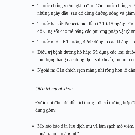
Thuốc chống viêm, giảm đau: Các thuốc chống viê
những ngày đầu, sau đó dùng đường uống và giảm 
Thuốc hạ sốt: Paracetamol liều từ 10-15mg/kg cân 
độ C hạ sốt cho trẻ bằng các phương pháp vật lý 
Thuốc nhỏ tai: Thường được dùng là các kháng sin
Điều trị bệnh đường hô hấp: Sử dụng các loại thuố
mũi họng bằng các dung dịch sát khuẩn, hút mũi nế
Ngoài ra: Cần chích rạch màng nhĩ rộng hơn lỗ dẫn
Điều trị ngoại khoa
Được chỉ định để điều trị trong một số trường hợp 
dụng gồm:
Mở sào bào dẫn lưu dịch mủ và làm sạch mô viêm, t
thoát ra qua màng nhĩ.