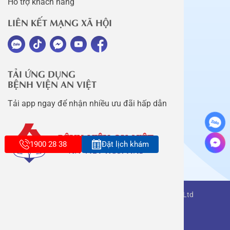
Hỗ trợ khách hàng
LIÊN KẾT MẠNG XÃ HỘI
TẢI ỨNG DỤNG
BỆNH VIỆN AN VIỆT
Tải app ngay để nhận nhiều ưu đãi hấp dẫn
1900 28 38
Đặt lịch khám
Copyright belongs to An Viet Thang Long Co., Ltd
Terms of use
Sitemap