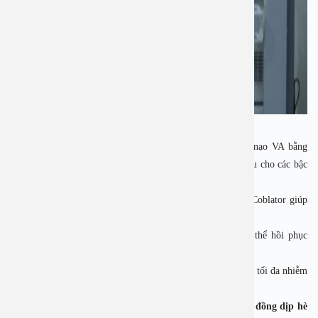
Tại Bệnh viện Đa khoa An Việt, kỹ thuật cắt amidan và nạo VA bằng
công nghệ Coblator hiện đại đã trở thành lựa chọn hàng đầu cho các bậc
phụ huynh nhờ hàng loạt ưu điểm vượt trội:
Ít đau, ít chảy máu: Nhờ sử dụng sóng radio tần số cao, Coblator giúp
loại bỏ tổ chức viêm mà không ảnh hưởng đến mô lành.
Thời gian phẫu thuật nhanh: Chỉ từ 30 – 45 phút, trẻ có thể hồi phục
nhanh và ra viện trong ngày.
Giảm biến chứng sau mổ: An toàn với cả trẻ nhỏ và hạn chế tối đa nhiễm
trùng sau mổ.
Phẫu thuật bởi chuyên gia đầu ngành – Ưu đãi 2 triệu đồng dịp hè