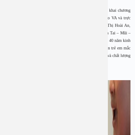
Đặc biệt, trong hè 2025, Bệnh viện Đa khoa An Việt triển khai chương
trình ưu đãi 2.000.000 đồng cho dịch vụ cắt amidan và nạo VA và trực
tiếp được thăm khám, phẫu thuật bởi PGS.TS.BS Nguyễn Thị Hoài An,
Giám đốc Bệnh viện Đa khoa An Việt, nguyên Trưởng khoa Tai – Mũi –
Họng trẻ em, Bệnh viện Tai – Mũi – Họng Trung ương. Với 40 năm kinh
nghiệm, bác sĩ Hoài An đã điều trị thành công cho hàng ngàn trẻ em mắc
viêm amidan, VA mạn tính, mang lại cuộc sống khỏe mạnh và chất lượng
hơn cho các bé.
Vì sao nên cắt amidan cho trẻ vào mùa hè?