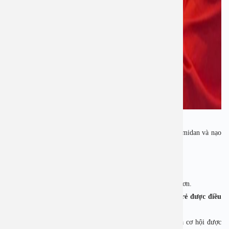
Mùa hè là thời điểm lý tưởng để thực hiện phẫu thuật cắt amidan và nạo
VA nhờ các yếu tố thuận lợi:
– Thời tiết khô ráo, ít nguy cơ nhiễm trùng sau mổ.
– Trẻ đang nghỉ học, không bị gián đoạn học tập.
– Dễ theo dõi chăm sóc tại nhà và giúp trẻ phục hồi nhanh hơn.
Đừng chần chừ – hè này là khoảng thời gian vàng để trẻ được điều
trị dứt điểm amidan và VA!
👉 Đặt lịch ngay hôm nay để nhận ưu đãi 2 triệu đồng và cơ hội được