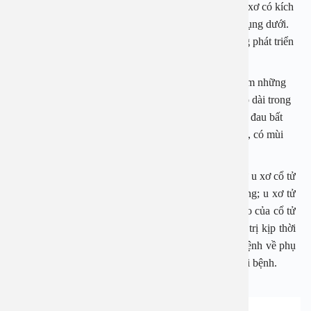
Đi tiểu nhiều lần trong ngày, xuất hiện những khối u xơ có kích
thước lớn dần, gây đau bụng kinh nguyệt hoặc đau bụng dưới.
Nhiều bệnh nhân xuất hiện thêm cảm giác vùng bụng phát triển
hơn bình thường, có u cục cứng ở bụng dưới…
Ngoài ra, có nhiều trường hợp bị u xơ tử cung có thêm những
dấu hiệu như bị cường kinh, rong kinh và ra máu kéo dài trong
thời kỳ kinh nguyệt,khi quan hệ tình dục có cảm giác đau bất
thường mà không rõ nguyên nhân …Khi hư ra nhiều, có mùi
hôi khó chịu và loãng, không màu hoặc màu trong.
Khi bị u xơ tử cung có thể ở các dạng khác nhau như u xơ cổ tử
cung dưới niêm mạc tử cung; u xơ trong lòng tử cung; u xơ tử
cung kẽ; u xơ cổ tử cung dưới phúc mạc và u xơ ở eo của cổ tử
cung và tử cung …
Khi khối u xơ không được điều trị kịp thời
và bài bản nó dễ phát triển to và mạnh; Gây ra các bệnh về phụ
khoa khác và gây ảnh hưởng tới cuộc sống của người bệnh.