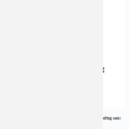
Cần đi khám bác sĩ ngay nếu xuất hiện các triệu chứng sau: