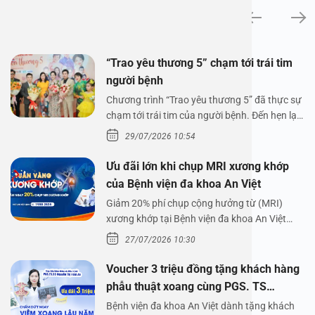
Tin tức
“Trao yêu thương 5” chạm tới trái tim
người bệnh
Chương trình “Trao yêu thương 5” đã thực sự
chạm tới trái tim của người bệnh. Đến hẹn lại
lên,…
29/07/2026 10:54
Ưu đãi lớn khi chụp MRI xương khớp
của Bệnh viện đa khoa An Việt
Giảm 20% phí chụp cộng hưởng từ (MRI)
xương khớp tại Bệnh viện đa khoa An Việt
Bệnh viện đa…
27/07/2026 10:30
Voucher 3 triệu đồng tặng khách hàng
phẫu thuật xoang cùng PGS. TS
Nguyễn Thị Hoài An
Bệnh viện đa khoa An Việt dành tặng khách