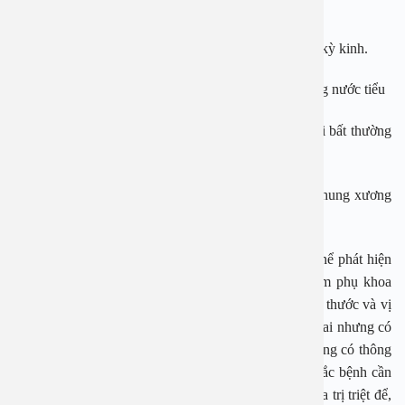
– Chảy máu kinh nguyệt nặng.
– Đau bụng ngày càng nhiều đặc biệt là đau theo chu kỳ kinh.
– Đi tiểu thường xuyên hoặc không thể kiểm soát dòng nước tiểu
– Thay đổi chu kỳ kinh nguyệt, có thể chu kỳ kéo dài bất thường
từ 3-6 tháng.
– Đau dai dẳng hoặc nặng ở vùng bụng dưới hoặc khung xương
chậu.
Cách phát hiện u xơ cũng không quá khó,bác sĩ có thể phát hiện
ra u xơ tử cung trung bình hoặc lớn khi bạn đi khám phụ khoa
định kỳ. Kiểm tra bằng siêu âm có thể biết được kích thước và vị
trí của u xơ tử cung. Đối với phụ nữ đang muốn có thai nhưng có
u xơ tử cung cần kiểm tra các ống dẫn trứng và tử cung có thông
không hoặc để phát hiện bất thường. Ngoài ra nếu mắc bệnh cần
tuyệt đối tuân theo chỉ định điều trị của bác sĩ để chữa trị triệt để,