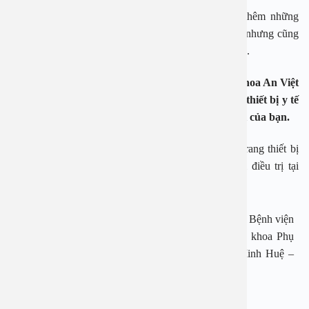
Với sự tiến bộ của y học hiện đại, ngày nay có thêm những
phương pháp điều trị bệnh u xơ cổ tử cung tiên tiến nhưng cũng
mang lại hiệu quả rất cao đó là phương pháp nút mạch.
Phòng khám Sản – Phụ khoa của Bệnh viện Đa khoa An Việt
là nơi công tác của đội ngũ bác sĩ có chuyên môn, thiết bị y tế
uy tín sẽ giúp bạn giải quyết những vấn đề khó nói của bạn.
Với đội ngũ chuyên gia giỏi, giàu kinh nghiệm và trang thiết bị
hiện đại, người bệnh hoàn toàn có thể yên tâm khi điều trị tại
Bệnh viện An Việt.
TS. Lê Minh Châu – Phó trưởng khoa Khám bệnh – Bệnh viện
Phụ sản Trung ương, ThS. Lê Thị Hiếu – Trưởng khoa Phụ
Sản Bệnh viện Giao thông vận tải, BS. Bùi Thị Minh Huệ –
công tác tại nhiều phòng khám lớn…