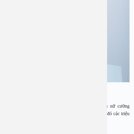
TS.BS Lê Minh Châu
Nguyên nhân của bệnh này thường là những phụ nữ cường
estrogen, sinh nở muộn hoặc không thể sinh nở. Khi đó các triệu
chứng của u xơ tử cung như: