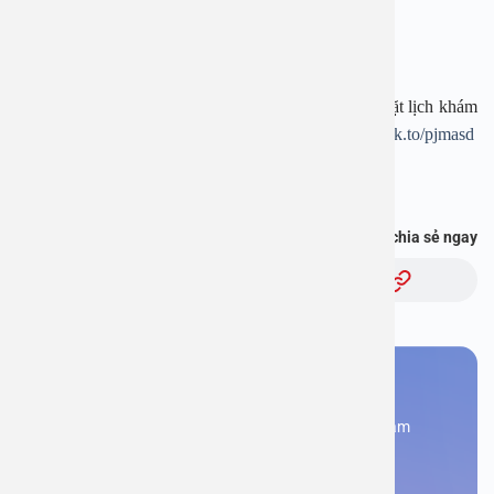
Website:
www.benhvienanviet.com
Fanpage:
https://www.facebook.com/benhvienanviet
Tải APP Bệnh viện An Việt để “Tra cứu kết quả – Đặt lịch khám
– Video Call với bác sĩ” và hơn thế nữa :
https://onelink.to/pjmasd
Bạn thấy thông tin này hữu ích, chia sẻ ngay
Chủ đề:
Bạn cần đặt lịch khám
Đăng kí ngay để được các chuyên gia tư vấn và khám
bệnh