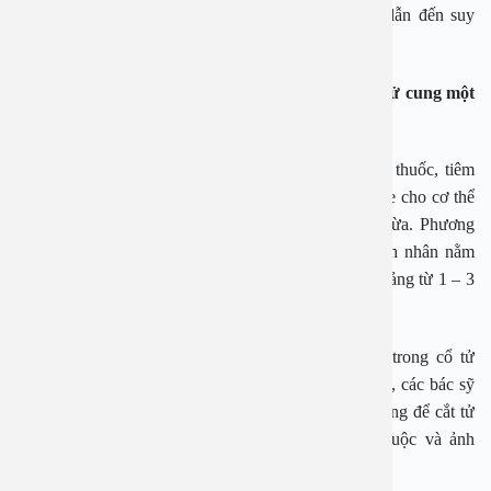
tránh để xảy ra tình trạng biến chứng mất máu sẽ dẫn đến suy
nhược cơ thể.
Có rất nhiều phương pháp điều trị bệnh u xơ cổ tử cung một
cách hiệu quả.
Các phương pháp được sử dụng nhiều như sử dụng thuốc, tiêm
thuốc nhằm hạn chế và cân bằng hàm lượng hormone cho cơ thể
người bệnh. Qua đó làm giảm lượng estrogen du thừa. Phương
pháp này chủ yếu điều trị ở những trường hợp bệnh nhân nằm
trong mức độ nhẹ, điều trị nội khoa với thời gian khoảng từ 1 – 3
tháng.
Ở những trường hợp nặng hơn, khi những khối u trong cổ tử
cung đã phát triển to, nguy cơ xảy ra biến chứng cao, các bác sỹ
có thể sử dụng phương pháp mổ nội soi hoặc mổ bụng để cắt tử
cung hoặc bóc nhân xơ. Phương pháp này phụ thuộc và ảnh
hưởng rất lớn tới nhu cầu sinh đẻ của phụ nữ.