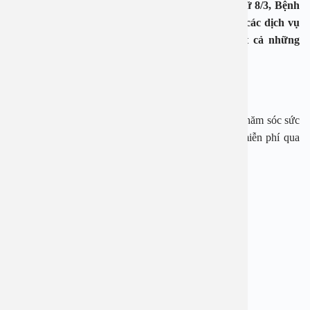
Tri ân phái đẹp, Chào mừng ngày Quốc tế Phụ nữ 8/3, Bệnh
viện An Việt triển khai chương trình: Giảm 20% các dịch vụ
khám Sản phụ khoa, siêu âm, khám gói cho tất cả những
khách hàng là nữ.
Thời gian áp dụng: từ 01/03/2023 – 10/03/2023
Với mục tiêu đồng hành cùng quý khách trong việc chăm sóc sức
khỏe, Bệnh viện An Việt sẵn sàng giải đáp online miễn phí qua
tổng đài 1900 2838 – 0965 98 37 73
——————————————-
BỆNH VIỆN ĐA KHOA AN VIỆT
Địa chỉ:
1E Trường Chinh, Thanh Xuân, Hà Nội
Hotline:
1900 28 38 – 0965 98 37 73