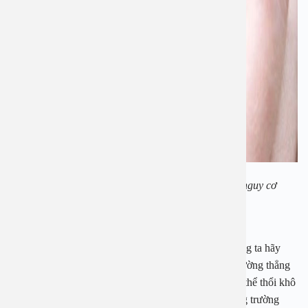
Dùng tăm bông không đúng cách tiềm ẩn nhiều nguy cơ
Vậy vệ sinh tai đúng cách bằng cách nào?
Để ngăn ngừa viêm tai, khi bị chảy nước vào tai, chúng ta hãy
nghiêng tai, dùng tay kéo vành tai để tạo thành một đường thẳng
cho nước dễ dàng chảy ra. Bên cạnh đó, bạn cũng có thể thổi khô
nước trong ống tai bằng cách dùng máy sấy tóc. Trong trường