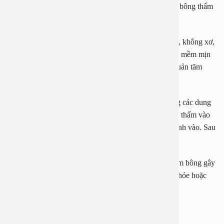
hợp dùng tăm bông, hãy đặt nhẹ nhàng vào ống tai để bông thấm
khô nước.
Lưu ý khi dùng tăm bông hãy chọn loại chất lượng tốt, không xơ,
bông bám chặt vào que, đầu tăm không quá cứng, đầu mềm mịn
để tránh những tổn thương không mong muốn. Bảo quản tăm
bông ở nơi sạch sẽ, khô ráo.
Với những trẻ nhỏ (dưới 3 tuổi) cha mẹ có thể sử dụng các dung
dịch sát khuẩn nhẹ như nước muối 0,9% hoặc Betadin thấm vào
tăm bông rồi đưa nhẹ nhàng vào tai để các chất bẩn dính vào. Sau
đó, lấy tăm bông khác thấm khô xung quanh tai.
Trên đây là một số thông tin liên quan tới việc dùng tăm bông gây
nguy cơ viêm tai ngoài. Nếu cần tư vấn thêm về sức khỏe hoặc
cần đặt lịch thăm khám các bạn vui lòng liên hệ:
BỆNH VIỆN ĐA KHOA AN VIỆT