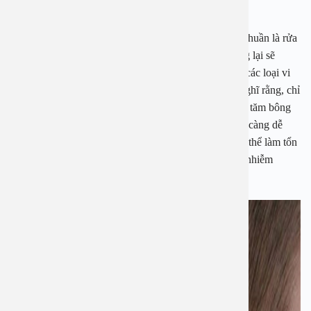
hưởng rất nhiều tới sức khỏe đôi tai.
Thực tế khi chúng ta tắm gội hoặc đi bơi hay chỉ đơn thuần là rửa
mặt khả năng nước vào trong tai là rất cao. Nước đọng lại sẽ
khiến tai bị ẩm ướt, là điều kiện thuận lợi cho nấm và các loại vi
khuẩn phát triển. Cũng chính vì thế mà nhiều người nghĩ rằng, chỉ
cần lấy tăm bông ngoáy là được. Tuy nhiên, nếu dùng tăm bông
tùy tiện, ngoáy sâu vào tai thì các vi khuẩn và bụi bẩn càng dễ
dàng đi vào sâu bên trong. Ngoài ra, tăm bông còn có thể làm tổn
thương màng nhĩ, trầy xước trong tai khiến tình trạng nhiễm
khuẩn trầm trọng hơn.