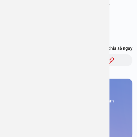
Địa chỉ: 1E Trường Chinh – Thanh Xuân – Hà Nội
Hotline: 1900 2838
Bạn thấy thông tin này hữu ích, chia sẻ ngay
Chủ đề:
Bạn cần đặt lịch khám
Đăng kí ngay để được các chuyên gia tư vấn và khám
bệnh
Đặt lịch khám