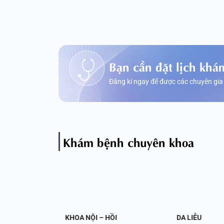
Bạn cần đặt lịch khá
Đăng kí ngay để được các chuyên gia
Khám bệnh chuyên khoa
OA NỘI
KHOA NỘI – HỒI
DA LIỄU