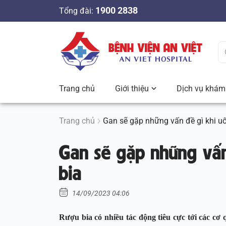
S
1900 2838
Tổng đài:
k
i
p
t
o
c
Trang chủ
Giới thiệu
Dịch vụ khám 
o
n
t
Trang chủ
Gan sẽ gặp những vấn đề gì khi u
e
Gan sẽ gặp những vấn
n
t
bia
14/09/2023 04:06
Rượu bia có nhiều tác động tiêu cực tới các cơ 