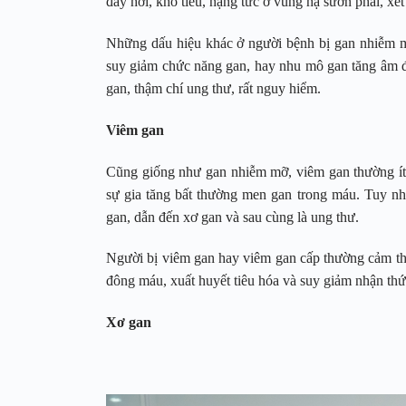
đầy hơi, khó tiêu, nặng tức ở vùng hạ sườn phải, xé
Những dấu hiệu khác ở người bệnh bị gan nhiễm mỡ
suy giảm chức năng gan, hay nhu mô gan tăng âm đề
gan, thậm chí ung thư, rất nguy hiểm.
Viêm gan
Cũng giống như gan nhiễm mỡ, viêm gan thường ít
sự gia tăng bất thường men gan trong máu. Tuy nhi
gan, dẫn đến xơ gan và sau cùng là ung thư.
Người bị viêm gan hay viêm gan cấp thường cảm thấy
đông máu, xuất huyết tiêu hóa và suy giảm nhận thức
Xơ gan