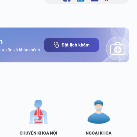
m
Đặt lịch khám
 tư vấn và khám bệnh
CHUYÊN KHOA NỘI
NGOẠI KHOA