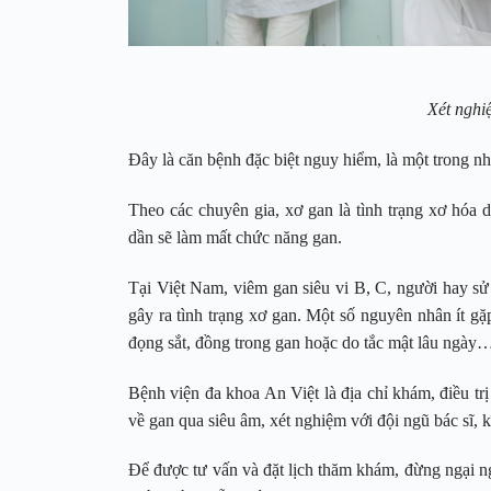
Xét nghi
Đây là căn bệnh đặc biệt nguy hiểm, là một trong n
Theo các chuyên gia, xơ gan là tình trạng xơ hóa d
dần sẽ làm mất chức năng gan.
Tại Việt Nam, viêm gan siêu vi B, C, người hay s
gây ra tình trạng xơ gan. Một số nguyên nhân ít gặ
đọng sắt, đồng trong gan hoặc do tắc mật lâu ngày
Bệnh viện đa khoa An Việt là địa chỉ khám, điều trị
về gan qua siêu âm, xét nghiệm với đội ngũ bác sĩ, 
Để được tư vấn và đặt lịch thăm khám, đừng ngại n