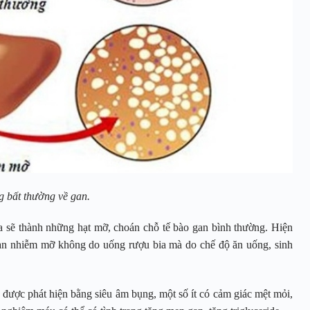
 bất thường về gan.
a sẽ thành những hạt mỡ, choán chỗ tế bào gan bình thường. Hiện
gan nhiễm mỡ không do uống rượu bia mà do chế độ ăn uống, sinh
ược phát hiện bằng siêu âm bụng, một số ít có cảm giác mệt mỏi,