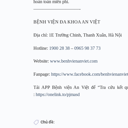
hoàn toàn miễn phí.
——————————-
BỆNH VIỆN ĐA KHOA AN VIỆT
Địa chỉ: 1E Trường Chinh, Thanh Xuân, Hà Nội
Hotline:
1900 28 38
–
0965 98 37 73
Website:
www.benhvienanviet.com
Fanpage:
https://www.facebook.com/benhvienanvie
Tải APP Bệnh viện An Việt để “Tra cứu kết qu
:
https://onelink.to/pjmasd
Chủ đề: