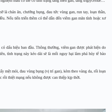
t nghiệm máu có thể có tình trạng tăng men gan, tăng triglyceride…
 là chán ăn, chướng bụng, đau tức vùng gan, run tay, loạn thần,
u. Nếu tiến triển thêm có thể dẫn đến viêm gan mãn tính hoặc xơ
 có dấu hiệu ban đầu. Thông thường, viêm gan được phát hiện do
ên, tình trạng này kéo dài sẽ là mối nguy hại làm phá hủy tế bào
 mệt mỏi, đau vùng bụng (vị trí gan), kèm theo vàng da, rối loạn
 rồi thiệt mạng nếu không được can thiệp kịp thời.