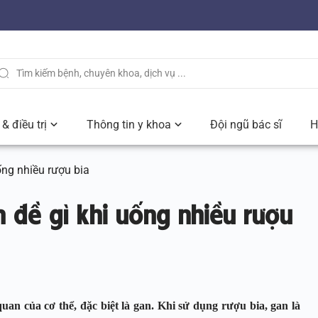
& điều trị
Thông tin y khoa
Đội ngũ bác sĩ
H
ống nhiều rượu bia
 đề gì khi uống nhiều rượu
quan của cơ thể, đặc biệt là gan. Khi sử dụng rượu bia, gan là