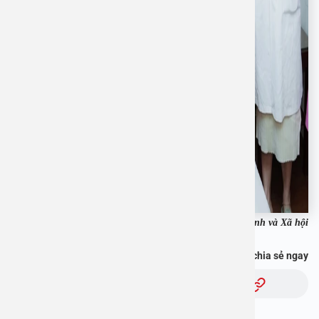
Theo báo Gia đình và Xã hội
Bạn thấy thông tin này hữu ích, chia sẻ ngay
Chủ đề: