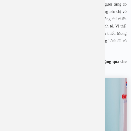
người. Chị thích sẻ chia với người bệnh vì hơn ai hết, là người từng có
nhiều năm “ăn cơm bệnh viện” để chăm người thân bệnh nặng nên chị vô
cùng thấu hiểu cảm xúc của bệnh nhân và người nhà. Họ không chỉ chiến
đấu với bệnh tật mà còn đối diện với nhiều nỗi lo lắng về kinh tế. Vì thế,
chị cho rằng sự động viên, ai ủi những lúc như vậy là rất cần thiết. Mong
muốn của nghệ sĩ Trà My là ngày càng có nhiều người đồng hành để có
thêm nhiều nữa những yêu thương được lan toả.
Xem hình ảnh nghệ sĩ Trà My cùng các bác sĩ thăm và tặng qùa cho
bệnh nhân