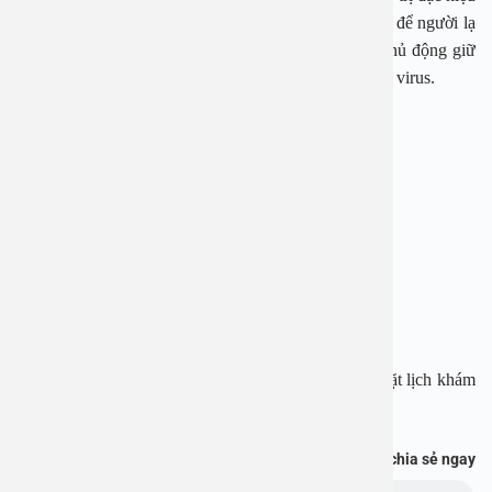
với RSV. Bác sỹ khuyến cáo phụ huynh nên hạn chế để người lạ
bế và hôn trẻ, rửa tay sạch sẽ trước khi tiếp xúc và chủ động giữ
môi trường sống sạch, thoáng để giảm nguy cơ lây lan virus.
BỆNH VIỆN ĐA KHOA AN VIỆT
Địa chỉ: 1E Trường Chinh, Thanh Xuân, Hà Nội
Hotline: 1900 28 38 – 0965 98 37 73
Website: www.benhvienanviet.com
Fanpage: https://www.facebook.com/benhvienanviet
Tải APP Bệnh viện An Việt để “Tra cứu kết quả – Đặt lịch khám
với bác sĩ” và hơn thế nữa : https://onelink.to/pjmasd
Bạn thấy thông tin này hữu ích, chia sẻ ngay
Chủ đề: