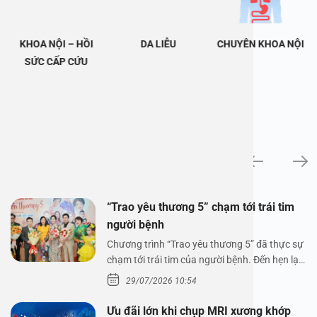
KHOA NỘI – HỒI
DA LIỄU
CHUYÊN KHOA NỘI
SỨC CẤP CỨU
Tin tức
“Trao yêu thương 5” chạm tới trái tim
người bệnh
Chương trình “Trao yêu thương 5” đã thực sự
chạm tới trái tim của người bệnh. Đến hẹn lại
lên,…
29/07/2026 10:54
Ưu đãi lớn khi chụp MRI xương khớp