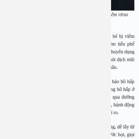
BSCKI Hà Tố Như thăm khám cho bệnh nhân nhi nhiễm virus
RSV
Tại Bệnh viện An Việt (Hà Nội), bác sỹ chẩn đoán bé bị viêm
mũi họng do nhiễm virus RSV, diễn tiến thành viêm tiểu phế
quản. Trẻ được chỉ định nhập viện, sử dụng máy thở chuyên dụng
kết hợp vật lý trị liệu hô hấp như vỗ rung, ép đờm, hút dịch mũi
họng để khai thông đường thở và kiểm soát nhiễm khuẩn.
Theo bác sỹ chuyên khoa nhi Hà Tố Như, virus hợp bào hô hấp
(RSV) là nguyên nhân phổ biến gây các bệnh lý đường hô hấp ở
trẻ nhỏ, đặc biệt trong giai đoạn giao mùa. Virus lây qua đường
hô hấp, đặc biệt từ thói quen tiếp xúc gần như hôn trẻ, hành động
thể hiện tình cảm tưởng vô hại nhưng tiềm ẩn nhiều rủi ro.
Virus RSV có thể xâm nhập cơ thể qua mắt, mũi, miệng, dễ lây từ
người sang người qua dịch tiết đường hô hấp như nước bọt, giọt