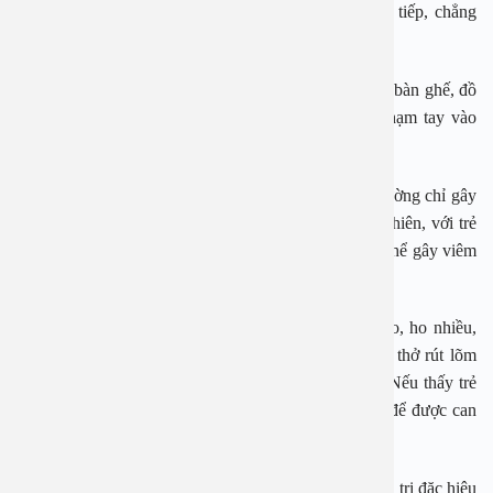
nước bắn ra khi ho, hắt hơi…hoặc qua tiếp xúc trực tiếp, chẳng
hạn bắt tay.
Virus này có thể tồn tại hàng giờ trên các bề mặt như bàn ghế, đồ
chơi, khăn sữa… Trẻ nhỏ có thể nhiễm bệnh nếu chạm tay vào
vật dụng chứa virus rồi đưa lên miệng.
Ở người lớn hoặc trẻ lớn khỏe mạnh, nhiễm RSV thường chỉ gây
triệu chứng nhẹ giống cảm lạnh thông thường. Tuy nhiên, với trẻ
sơ sinh, trẻ dưới một tuổi hoặc trẻ sinh non, virus có thể gây viêm
phổi, viêm tiểu phế quản, thậm chí suy hô hấp nặng.
Trẻ nhiễm RSV thường có các biểu hiện như sốt cao, ho nhiều,
khò khè, chảy mũi, quấy khóc, mệt mỏi, thở nhanh, thở rút lõm
ngực. Phụ huynh cần theo dõi sát các dấu hiệu này. Nếu thấy trẻ
khó thở, lờ đờ, sốt không hạ, cần đưa đi khám sớm để được can
thiệp kịp thời.
Hiện nay chưa có vaccine phòng ngừa hay thuốc điều trị đặc hiệu