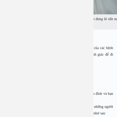
Các bệnh xã hội lây truyền qua đường tình dục vẫn đang là vấn n
toàn cầu. Ảnh minh họa
3. Dấu hiệu cảnh báo bệnh xã hội ở nam giới
Theo BS CKI Bùi Ngọc Lâm
, một số dấu hiệu điển hình của các bệnh
lây truyền qua đường tình dục hay gặp người dân nên cảnh giác để đi
khám kịp thời như:
• Dịch bất thường ở niệu đạo, có mùi hôi, màu lạ.
• Ngứa ngáy, đau rát vùng kín khi quan hệ hoặc đi tiểu.
• Xuất hiện nốt sùi, mụn nước, vết loét ở cơ quan sinh dục.
• Cảm giác mệt mỏi, sốt nhẹ, nổi hạch vùng bẹn.
Mặc dù các bệnh xã hội trên dễ lây lan trong cộng đồng, gia đình và bạn
tình, nhưng hoàn toàn có thể phòng tránh được.
Do đó, để phòng tránh bệnh, bác sĩ lưu ý người dân, nhất là những người
trong độ tuổi sinh hoạt tình dục cần lưu ý phòng tránh bệnh như sau: