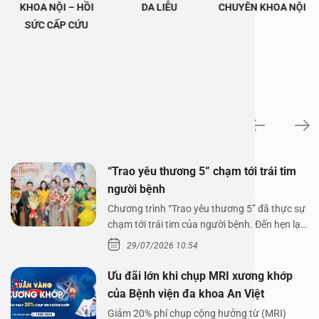
KHOA NỘI – HỒI
DA LIỄU
CHUYÊN KHOA NỘI
SỨC CẤP CỨU
Tin tức
“Trao yêu thương 5” chạm tới trái tim
người bệnh
Chương trình “Trao yêu thương 5” đã thực sự
chạm tới trái tim của người bệnh. Đến hẹn lại
lên,…
29/07/2026 10:54
Ưu đãi lớn khi chụp MRI xương khớp
của Bệnh viện đa khoa An Việt
Giảm 20% phí chụp cộng hưởng từ (MRI)