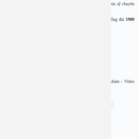
Bạn đang nghi ngờ mình mắc bệnh xã hội? Hãy liên hệ với bác sỹ chuyên
khoa của
Bệnh viện An Việt
để được tư vấn kịp thời.
Bệnh viện An Việt sẵn sàng giải đáp online miễn phí qua tổng đài
1900
28 38 – 0965 98 37 73
để được hỗ trợ.
——————————————-
BỆNH VIỆN ĐA KHOA AN VIỆT
Địa chỉ: 1E Trường Chinh, Thanh Xuân, Hà Nội
Hotline: 1900 2838
Website: www.benhvienanviet.com
Zalo: https://zalo.me/2159659469844055324
Tải APP Bệnh viện An Việt để “Tra cứu kết quả – Đặt lịch khám – Video
Call với bác sĩ” và hơn thế nữa : https://onelink.to/pjmasd
Chủ đề:
bệnh viện an việt
Bệnh xã hội
Bạn thấy thông tin này hữu ích, chia sẻ ngay