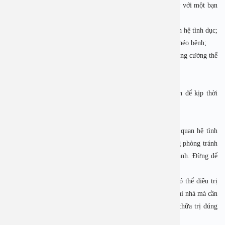
 Duy trì lối sống lành mạnh, bảo đảm quan hệ chung thủy với một bạn
tình;
 Giữ vệ sinh sạch sẽ vùng kín, nhất là trước và sau khi quan hệ tình dục;
 Tránh sử dụng chung đồ đạc cá nhân để tránh lây nhiễm chéo bệnh;
 Bảo đảm chế độ nghỉ ngơi và ăn uống khoa học, hợp lý, tăng cường thể
dục
thể thao để nâng cao sức khỏe và hệ miễn dịch của bản thân;
 Duy trì thói quen đi khám phụ khoa định kỳ 6 tháng/lần để kịp thời
phát hiện sớm các mầm bệnh.
5. Giải pháp điều trị bệnh xã hội hiện nay
90% nam giới mắc bệnh xã hội cùng một nguyên nhân – quan hệ tình
dục không an toàn. Việc nâng cao ý thức và chủ động trong phòng tránh
bệnh là cách tốt nhất để bảo vệ sức khỏe bản thân và bạn tình. Đừng để
sự chủ quan dẫn đến những hậu quả đáng tiếc.
Hiện nay, nhờ y học hiện đại, các bệnh xã hội hoàn toàn có thể điều trị
nếu phát hiện sớm. Tuy nhiên, không nên tự ý dùng thuốc tại nhà mà cần
đến các cơ sở y tế chuyên khoa uy tín để được tư vấn và chữa trị đúng
cách.