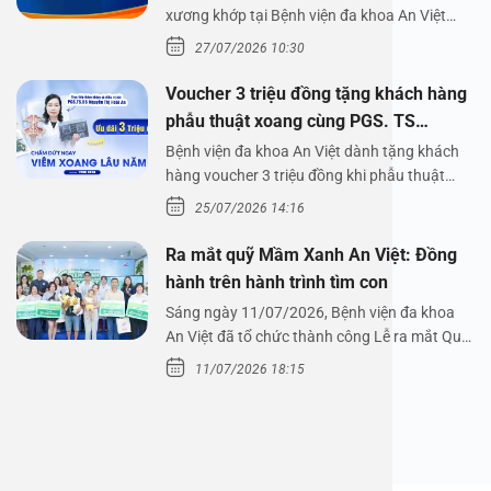
xương khớp tại Bệnh viện đa khoa An Việt
Bệnh viện đa…
27/07/2026 10:30
Voucher 3 triệu đồng tặng khách hàng
phẫu thuật xoang cùng PGS. TS
Nguyễn Thị Hoài An
Bệnh viện đa khoa An Việt dành tặng khách
hàng voucher 3 triệu đồng khi phẫu thuật
xoang cùng PGS.…
25/07/2026 14:16
Ra mắt quỹ Mầm Xanh An Việt: Đồng
hành trên hành trình tìm con
Sáng ngày 11/07/2026, Bệnh viện đa khoa
An Việt đã tổ chức thành công Lễ ra mắt Quỹ
Mầm Xanh…
11/07/2026 18:15