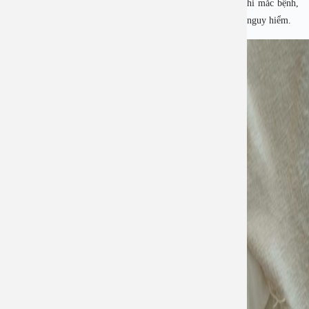
Đặc biệt, nhiều người không có triệu chứng rõ ràng ngay khi mắc bệnh,
khiến việc phát hiện và điều trị bị chậm trễ, gây biến chứng nguy hiểm.