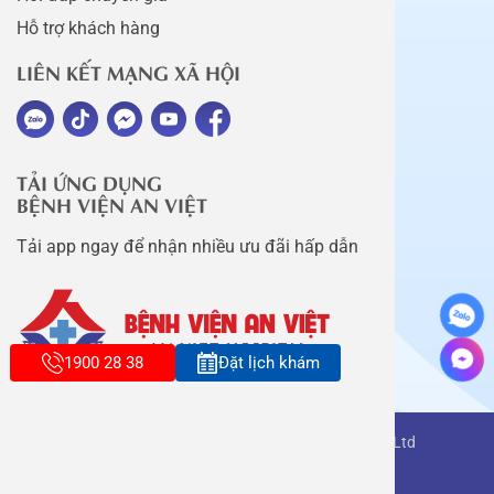
Hỗ trợ khách hàng
LIÊN KẾT MẠNG XÃ HỘI
TẢI ỨNG DỤNG
BỆNH VIỆN AN VIỆT
Tải app ngay để nhận nhiều ưu đãi hấp dẫn
1900 28 38
Đặt lịch khám
Copyright belongs to An Viet Thang Long Co., Ltd
Terms of use
Sitemap