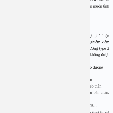
nữ như xuất tinh sớm, rối loạn cương dương, giảm ham muốn tình
dục…
– Nhìn mờ
Lý do là bệnh tiến triển rất âm thầm và thường chỉ được phát hiện
qua thăm khám sức khỏe định kỳ hoặc khi làm xét nghiệm kiểm
tra, điều trị bệnh. Vì vậy, gần 50% bệnh nhân tiểu đường type 2
đến bệnh viện khi đã có các biến chứng nặng nề do không được
phát hiện sớm và điều trị kịp thời.
Biến chứng cấp tính: hôn mê, tử vong do bệnh đái tháo đường
Biến chứng mạn tính:
– Tim mạch: nhồi máu cơ tim, suy tim, rối loạn mỡ máu…
– Thận: suy thận nên phải chạy thận nhân tạo hoặc ghép thận
– Bàn chân tiểu đường: vết loét chân lâu lành, hoại tử bàn chân,
có thể phải cắt cụt chi
– Thai sản: tiền sản giật, sảy thai, sinh non, thai chết lưu…
Để kiểm soát đường huyết tại nhà an toàn và hiệu quả, chuyên gia