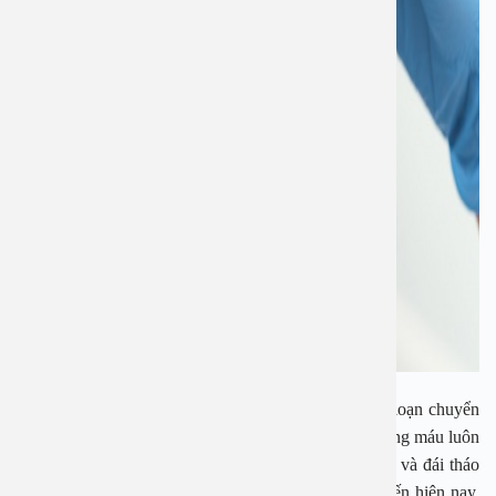
Bệnh đái tháo đường là một bệnh về nội tiết do rối loạn chuyển
hóa chất đường trong máu khiến cho lượng đường trong máu luôn
ở mức cao. Bệnh có 2 dạng là đái tháo đường type 1 và đái tháo
đường type 2. Đây là một trong các căn bệnh phổ biến hiện nay,