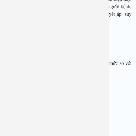
ảnh hưởng không nhỏ tới sức khỏe và sinh hoạt của người bệnh,
là nguyên nhân gây nên các bệnh về tim mạch, huyết áp, suy
thận…
Dấu hiệu nhận biết bệnh đái tháo đường type 1:
– Thường xuyên cảm thấy mệt mỏi khó chịu.
– Khát nước: xảy ra khi nhận thấy bị khát nước quá mức so với
bình thường.
– Đi tiểu nhiều vào ban đêm.
– Cảm giác đói quằn quại.
– Giảm cân đột ngột mà không rõ lý do.
Dấu hiệu nhận biết bệnh đái tháo đường type 2: