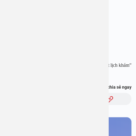
Địa chỉ: 1E Trường Chinh, Thanh Xuân, Hà Nội
Hotline:
1900 28 38
–
0965 98 37 73
Website:
www.benhvienanviet.com
Fanpage:
https://www.facebook.com/benhvienanviet
Tải APP Bệnh viện An Việt để “Tra cứu kết quả – Đặt lịch khám”
và hơn thế nữa :
https://onelink.to/pjmasd
Bạn thấy thông tin này hữu ích, chia sẻ ngay
Chủ đề:
Bạn cần đặt lịch khám