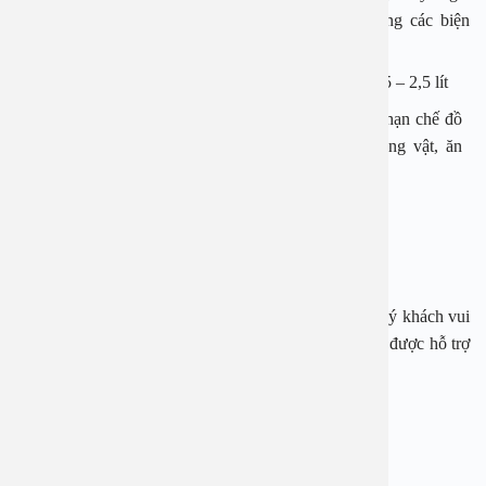
tại Bệnh viện Đa khoa An Việt khuyên nên áp dụng các biện
pháp sau:
Uống nhiều nước liên tục trong ngày với lượng từ 1,5 – 2,5 lít
Duy trì chế độ ăn uống hợp lý: kiểm soát tinh bột, hạn chế đồ
ăn và đồ uống có đường tinh chế và chất béo động vật, ăn
nhiều trái cây ít đường, tăng cươgf ăn chất xơ…
Giữ tinh thần lạc quan, thư giãn, kiểm soát tâm lý tốt
Thường xuyên tập thể dục
Ngay bây giờ, nếu cần tư vấn, đặt lịch thăm khám, quý khách vui
lòng gọi qua hotline:
1900 28 38
–
0965 98 37 73
để được hỗ trợ
nhanh nhất.
——————————-
BỆNH VIỆN ĐA KHOA AN VIỆT