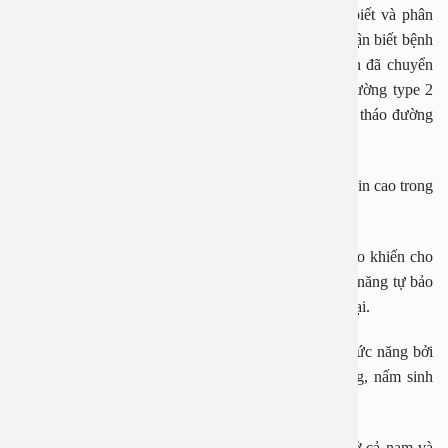
Các biểu hiện ban đầu của bệnh thường khó nhận biết và phân
biệt được. Hầu hết bệnh nhân bị bệnh này thường nhận biết bệnh
khi tình cờ đi khám sức khỏe định kỳ hoặc khi bệnh đã chuyển
biến tới giai đoạn rõ rệt. Ở người bị bệnh đái tháo đường type 2
cũng thấy xuất hiện các triệu chứng tương tự với đái tháo đường
type 1 và các dấu hiệu đặc trưng như :
– Ăn nhiều cùng cảm giác nhanh đói do nồng độ insulin cao trong
cơ thể gây ra cảm giác nhanh đói.
– Vết thương lâu lành do lượng đường trong máu cao khiến cho
hoạt động của bạch cầu bị bất thường và giảm đi khả năng tự bảo
vệ cơ thể chống lại vi khuẩn, vi trùng xâm nhập gây hại.
– Nhiễm trùng do hệ thống miễn dịch bị suy giảm chức năng bởi
bệnh tiểu đường khiến cho cơ thể dễ bị nhiễm trùng, nấm sinh
dục, nhiễm trùng da…
– Rối loạn tình dục: biểu hiện qua các chứng bệnh ở cả nam và