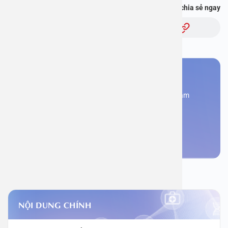
Bạn thấy thông tin này hữu ích, chia sẻ ngay
Chủ đề:
Bạn cần đặt lịch khám
Đăng kí ngay để được các chuyên gia tư vấn và khám
bệnh
Đặt lịch khám
NỘI DUNG CHÍNH