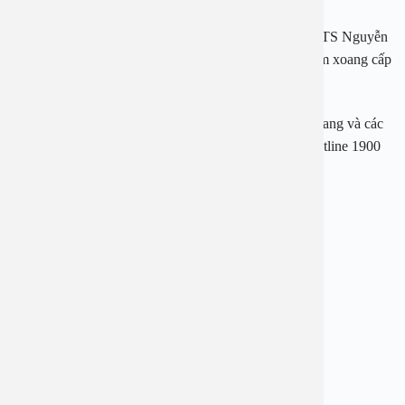
Tại khoa Tai Mũi Họng của Bệnh viện An Việt, PGS.TS Nguyễn
Thị Hoài An đã điều trị cho hàng ngàn bệnh nhân viêm xoang cấp
và viêm xoang mãn tính.
Do vậy, ngay bây giờ nếu cần tư vấn về bệnh viêm xoang và các
triệu chứng hậu Covid các bạn vui lòng gọi theo số hotline 1900
2838 để được hỗ trợ.
———————
Bệnh viện An Việt
Địa chỉ: 1E Trường Chinh, Thanh Xuân, Hà Nội
Hotline: 1900 2838