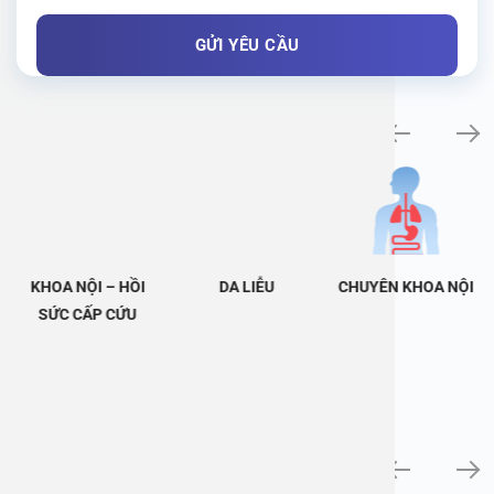
Khám bệnh chuyên khoa
KHOA NỘI – HỒI
DA LIỄU
CHUYÊN KHOA NỘI
SỨC CẤP CỨU
Tin tức