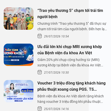
“Trao yêu thương 5” chạm tới trái tim
người bệnh
Chương trình “Trao yêu thương 5” đã thực sự
chạm tới trái tim của người bệnh. Đến hẹn lại
lên,…
29/07/2026 10:54
Ưu đãi lớn khi chụp MRI xương khớp
của Bệnh viện đa khoa An Việt
Giảm 20% phí chụp cộng hưởng từ (MRI)
xương khớp tại Bệnh viện đa khoa An Việt
Bệnh viện đa…
27/07/2026 10:30
Voucher 3 triệu đồng tặng khách hàng
phẫu thuật xoang cùng PGS. TS
Nguyễn Thị Hoài An
Bệnh viện đa khoa An Việt dành tặng khách
hàng voucher 3 triệu đồng khi phẫu thuật
xoang cùng PGS.…
25/07/2026 14:16