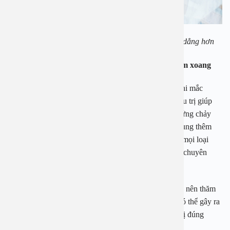
Triệu chứng covid ở người viêm xoang thường dai dẳng hơn
Khắc phục các triệu chứng hậu Covid ở người viêm xoang
Để giảm thiểu và dần phục hồi những biểu hiện sau khi mắc
Covid như mất khứu giác, vị giác, người bệnh cần điều trị giúp
đường thở được thông thoáng, khắc phục các triệu chứng chảy
mũi, ngạt mũi. Bên cạnh đó, bệnh nhân cũng có thể dùng thêm
thuốc hỗ trợ cho dây thần kinh khứu giác. Tuy nhiên, mọi loại
thuốc đều cần có sự chỉ định và hướng dẫn của bác sĩ chuyên
khoa.
Ngoài ra, với căn bệnh viêm xoang tốt nhất bệnh nhân nên thăm
khám bác sĩ chuyên khoa tai mũi họng. Viêm xoang có thể gây ra
những biến chứng nguy hiểm nếu không được chữa trị đúng
cách.