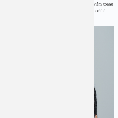
nhức xung quanh vùng thái dương. Do đó, với người viêm xoang
ngay cả khi đã khỏi Covid nhưng vẫn cần thời gian để cơ thể
phục hồi lâu hơn người khác.