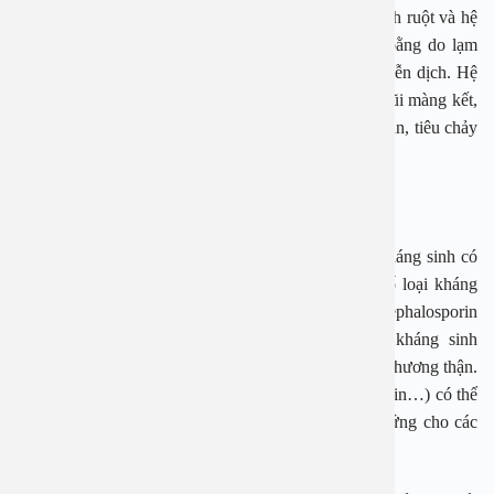
Hệ miễn dịch của trẻ có mối liên hệ chặt chẽ với thành ruột và hệ
vi sinh có lợi tại ruột. Khi hệ vi sinh này mất cân bằng do lạm
dụng kháng sinh sẽ dẫn đến các rối loạn điều hòa miễn dịch. Hệ
quả là trẻ tăng nguy cơ mắc bệnh hen suyễn, viêm mũi màng kết,
eczema hoặc bệnh tự miễn như viêm đường ruột Crohn, tiêu chảy
phân mỡ Celiac…
3. Gây hại thận
Những trẻ sử dụng kháng sinh bừa bãi, lạm dụng kháng sinh có
nguy cơ gặp tác dụng phụ rất lớn. Trong đó, một số loại kháng
sinh còn gây tổn thương thận. Ví dụ như cephalosporin
(cephalexin, cefalothin, cephazolin…), một nhóm kháng sinh
được dùng khá phổ biến ở trẻ, nhưng có thể gây tổn thương thận.
Hoặc kháng sinh nhóm betalactam (methicilin, penicilin…) có thể
gây ra bệnh ở ống thận – mô kẽ do miễn dịch – dị ứng cho các
trường hợp mô thận quá mẫn cảm.