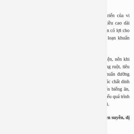
1. Loạn khuẩn đường ruột dẫn tới suy sinh dưỡng
Kháng sinh dùng để diệt hoặc kìm hãm sự phát triển của vi
khuẩn. Việc lạm dụng kháng sinh phổ rộng hoặc liều cao dài
ngày, không chỉ khiến vi khuẩn có hại mà cả vi khuẩn có lợi cho
cơ thể cũng bị tiêu diệt. Từ đó dẫn đến tình trạng loạn khuẩn
đường ruột, rối loạn tiêu hóa.
Đối với trẻ em, hệ vi sinh đường ruột chưa hoàn thiện, nên khi
lạm dụng kháng sinh lại càng dễ bị loạn khuẩn đường ruột, tiêu
chảy, táo bón, buồn nôn, phát ban… Trẻ bị loạn khuẩn đường
ruột, rối loạn tiêu hóa khiến cơ thể bị thiếu hấp thu các chất dinh
dưỡng. Khi thiếu chất, cơ thể trẻ bị mệt mỏi, dẫn đến biếng ăn,
tăng cân chậm, suy dinh dưỡng ở thể trạng nhẹ cân. Nếu quá trình
này lặp lại, kéo dài dẫn tới suy dinh dưỡng thể thấp còi.
2. Tăng nguy cơ mắc bệnh tự miễn
đường ruột, hen suyễn, dị
ứng