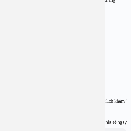
Như vậy, chúng sẽ không có cơ hội phát triển các thể kháng
thuốc.
——————————-
BỆNH VIỆN ĐA KHOA AN VIỆT
Địa chỉ: 1E Trường Chinh, Thanh Xuân, Hà Nội
Hotline:
1900 28 38
–
0965 98 37 73
Website:
www.benhvienanviet.com
Fanpage:
https://www.facebook.com/benhvienanviet
Tải APP Bệnh viện An Việt để “Tra cứu kết quả – Đặt lịch khám”
và hơn thế nữa :
https://onelink.to/pjmasd
Bạn thấy thông tin này hữu ích, chia sẻ ngay
Chủ đề: