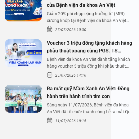
của Bệnh viện đa khoa An Việt
Giảm 20% phí chụp cộng hưởng từ (MRI)
xương khớp tại Bệnh viện đa khoa An Việt
Bệnh viện đa…
27/07/2026 10:30
Voucher 3 triệu đồng tặng khách hàng
phẫu thuật xoang cùng PGS. TS
Nguyễn Thị Hoài An
Bệnh viện đa khoa An Việt dành tặng khách
hàng voucher 3 triệu đồng khi phẫu thuật
xoang cùng PGS.…
25/07/2026 14:16
Ra mắt quỹ Mầm Xanh An Việt: Đồng
hành trên hành trình tìm con
Sáng ngày 11/07/2026, Bệnh viện đa khoa
An Việt đã tổ chức thành công Lễ ra mắt Quỹ
Mầm Xanh…
11/07/2026 18:15