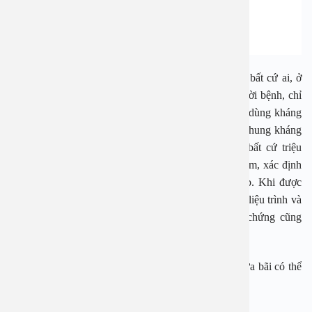
Việc kháng thuốc kháng sinh có thể ảnh hưởng đến bất cứ ai, ở
mọi lứa tuổi. Vì vậy, bác sĩ khuyến cáo, đối với người bệnh, chỉ
dùng kháng sinh khi có đơn thuốc của bác sĩ, không dùng kháng
sinh từ lần sử dụng trước hoặc không chia sẻ, dùng chung kháng
sinh của mình cho người khác. Người dân khi có bất cứ triệu
chứng mắc bệnh nào cần đến cơ sở y tế để thăm khám, xác định
tình trạng bệnh và có chỉ định dùng thuốc thích hợp. Khi được
bác sĩ kê đơn phải tuân thủ uống thuốc đúng liều, đủ liệu trình và
thời gian chỉ định của bác sĩ, khi thấy khỏi triệu chứng cũng
không được tự ý ngưng thuốc hoặc tự ý mua thêm.
Đối với trẻ em, khi lạm dụng kháng sinh một cách bừa bãi có thể
khiến trẻ nhỏ gặp những nguy cơ sau: