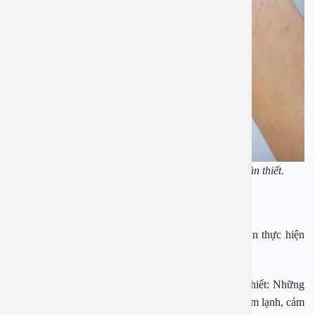
Chỉ kê đơn cho trẻ uống kháng sinh khi thật sự cần thiết.
Biện pháp hạn chế lạm dụng kháng sinh
Để hạn chế lạm dụng kháng sinh cho trẻ, cha mẹ cần thực hiện
các biện pháp kết hợp sau:
– Không sử dụng kháng sinh cho trẻ khi không cần thiết: Những
bệnh phổ biến không cần sử dụng kháng sinh đó là cảm lạnh, cảm