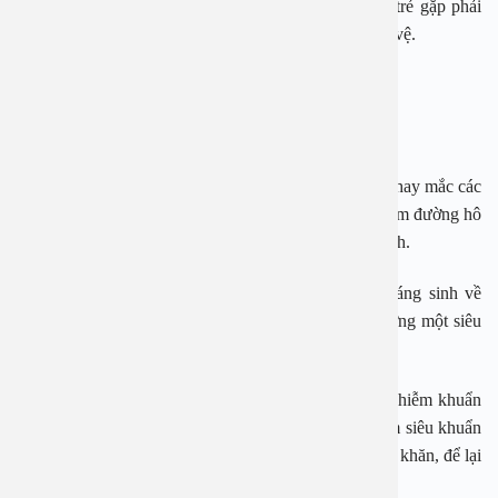
Ngoài ra, một số kháng sinh khi sử dụng còn khiến trẻ gặp phải
tình huống dị ứng, nghiêm trọng hơn nữa là sốc phản vệ.
4. Tạo ra vi khuẩn siêu kháng thuốc
Việt Nam có khí hậu thay đổi thất thường, nên trẻ em hay mắc các
bệnh lý về đường hô hấp. Đa số các trường hợp bị viêm đường hô
hấp là do virus không cần phải điều trị bằng kháng sinh.
Thế nhưng phụ huynh lại thường hay tự ý mua kháng sinh về
dùng cho trẻ. Đây chính là tiền đề của việc nuôi dưỡng một siêu
vi khuẩn kháng thuốc trong cơ thể trẻ.
Việt Nam từng ghi nhận trường hợp trẻ tử vong do nhiễm khuẩn
E.Coli kháng thuốc. Cũng rất nhiều trường hợp nhiễm siêu khuẩn
kháng mọi loại kháng sinh và việc điều trị cực kỳ khó khăn, để lại
hậu quả nặng nề cho bệnh nhân và cộng đồng.