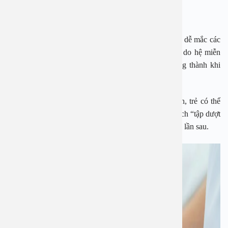
5. Suy giảm miễn dịch
Nếu trẻ càng dùng kháng sinh thường xuyên thì càng dễ mắc các
bệnh nhiễm khuẩn đường hô hấp… Nguyên nhân là do hệ miễn
dịch của trẻ vốn non yếu, lại không có cơ hội trưởng thành khi
lạm dụng kháng sinh.
Khi bị bệnh ở đường hô hấp, nếu chữa trị đúng cách, trẻ có thể
vượt qua bệnh tật đồng thời tạo cơ hội cho hệ miễn dịch “tập dượt
chiến đấu”, chống chọi tốt hơn để không nhiễm khuẩn lần sau.