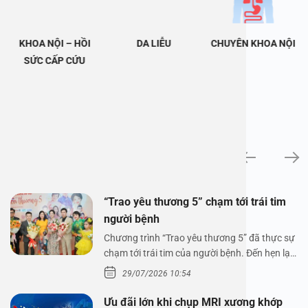
KHOA NỘI – HỒI
DA LIỄU
CHUYÊN KHOA NỘI
SỨC CẤP CỨU
Tin tức
“Trao yêu thương 5” chạm tới trái tim
người bệnh
Chương trình “Trao yêu thương 5” đã thực sự
chạm tới trái tim của người bệnh. Đến hẹn lại
lên,…
29/07/2026 10:54
Ưu đãi lớn khi chụp MRI xương khớp