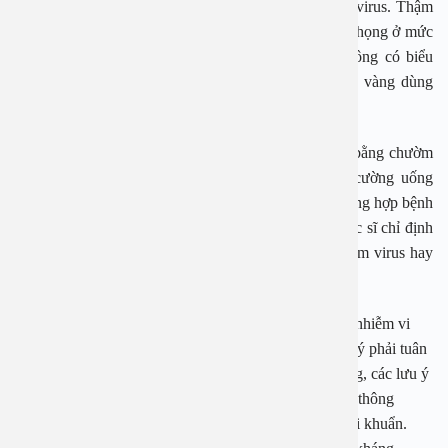
cúm, sốt do virus, viêm nhiễm đường hô hấp trên do virus. Thậm
chí, các trường hợp viêm phế quản, viêm tai – mũi – họng ở mức
độ nhẹ, trẻ vẫn ăn uống bình thường, vẫn chơi, không có biểu
hiện khó thở nặng lên… thì cha mẹ không nên vội vàng dùng
kháng sinh.
Thay vào đó, cha mẹ nên chăm sóc tích cực, hạ sốt bằng chườm
mát, giảm ho bằng các liệu pháp thảo dược, tăng cường uống
nước, ăn các chất lỏng giàu dinh dưỡng… Trong trường hợp bệnh
có dấu hiệu nặng lên, cần đưa trẻ tới bệnh viện để bác sĩ chỉ định
thuốc phù hợp sau khi có kết luận chính xác trẻ nhiễm virus hay
vi khuẩn.
Dùng kháng sinh đúng bệnh, đúng cách: Trường hợp nhiễm vi
khuẩn, bắt buộc phải sử dụng kháng sinh, cha mẹ lưu ý phải tuân
thủ chặt chẽ hướng dẫn sử dụng về thời gian, liều dùng, các lưu ý
khi kết hợp thuốc kháng sinh với các thức ăn đồ uống thông
thường… để thuốc phát huy tối đa tác dụng tiêu diệt vi khuẩn.