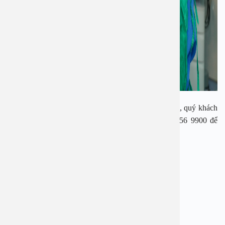
Nếu cần tư vấn về sức khỏe hoặc đặt lịch thăm khám, quý khách
vui lòng gọi 1900 28 38 – 0976 78 4455 – 0971 56 9900 để
được hỗ trợ.
——————————————-
BỆNH VIỆN ĐA KHOA AN VIỆT
Địa chỉ: 1E Trường Chinh, Thanh Xuân, Hà Nội
Hotline: 1900 28 38 – 0976 78 4455 – 0971 56 9900