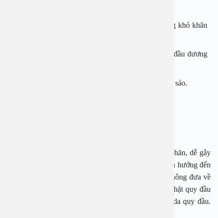
Mức 1: Bao quy đầu kéo lên được hoàn toàn nhưng khó khăn
và có vòng thắt thân dương vật.
Mức 2: Bao quy đầu kéo lên được một phần để lộ đầu dương
vật.
Mức 3: Bao quy đầu kéo lên được ít, chỉ để lộ miệng sáo.
Mức 4: Bao quy đầu hoàn toàn không kéo lùi được.
Hậu quả của hẹp bao quy đầu?
Hẹp
da
quy đầu
làm nước tiểu ứ đọng, vệ sinh khó khăn, dễ gây
viêm nhiễm
quy đầu
, da
quy đầu
, đường tiết niệu, ảnh hưởng đến
thận.Trong trường hợp, da quy đầu tuột lên nhưng không đưa về
vị trí bình thường được, tạo thành vòng thắt sẽ siết chặt quy đầu
làm da quy đầu sưng nề, gây đau, gọi là hẹp nghẹt da quy đầu.
Đây là trường hợp cấp cứu cần can thiệp ngay.