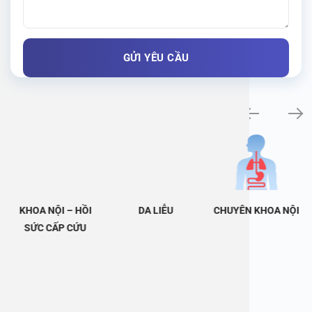
Khám bệnh chuyên khoa
KHOA NỘI – HỒI
DA LIỄU
CHUYÊN KHOA NỘI
SỨC CẤP CỨU