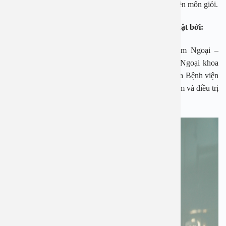
trang thiết bị hiện đại, cơ sở tiên tiến cùng bác sĩ chuyên môn giỏi.
Bệnh nhân được trực tiếp thăm khám và phẫu thuật bởi:
BSCK Bùi Ngọc Lâm Nguyên trưởng phòng khám Ngoại –
Bệnh viện Đa khoa Xanh-Pôn, Nguyên thư ký Hội Ngoại khoa
Hà Nội hiện đang phụ trách Nam khoa – Tiết niệu của Bệnh viện
An Việt. Với hơn 30 năm kinh nghiệm trong việc khám và điều trị
các bệnh lý về nam khoa và tiết niệu.