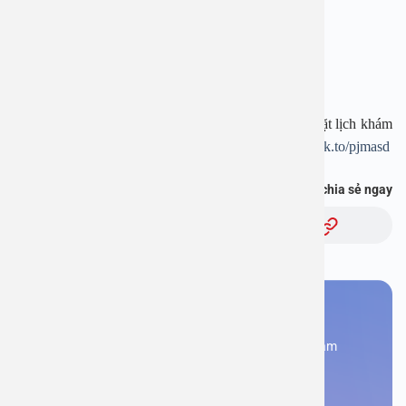
Website:
www.benhvienanviet.com
Fanpage:
https://www.facebook.com/benhvienanviet
Tải APP Bệnh viện An Việt để “Tra cứu kết quả – Đặt lịch khám
– Video Call với bác sĩ” và hơn thế nữa :
https://onelink.to/pjmasd
Bạn thấy thông tin này hữu ích, chia sẻ ngay
Chủ đề:
Bạn cần đặt lịch khám
Đăng kí ngay để được các chuyên gia tư vấn và khám
bệnh