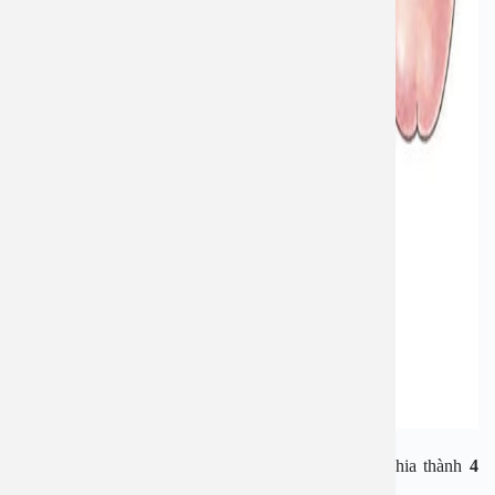
Theo Meuli và cộng sự,
hẹp bao quy đầu
được chia thành
4
mức độ
, cụ thể: