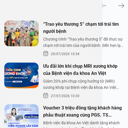
Tin tức
“Trao yêu thương 5” chạm tới trái tim
người bệnh
Chương trình “Trao yêu thương 5” đã thực sự
chạm tới trái tim của người bệnh. Đến hẹn lại
lên,…
29/07/2026 10:54
Ưu đãi lớn khi chụp MRI xương khớp
của Bệnh viện đa khoa An Việt
Giảm 20% phí chụp cộng hưởng từ (MRI)
xương khớp tại Bệnh viện đa khoa An Việt
Bệnh viện đa…
27/07/2026 10:30
Voucher 3 triệu đồng tặng khách hàng
phẫu thuật xoang cùng PGS. TS
Nguyễn Thị Hoài An
Bệnh viện đa khoa An Việt dành tặng khách