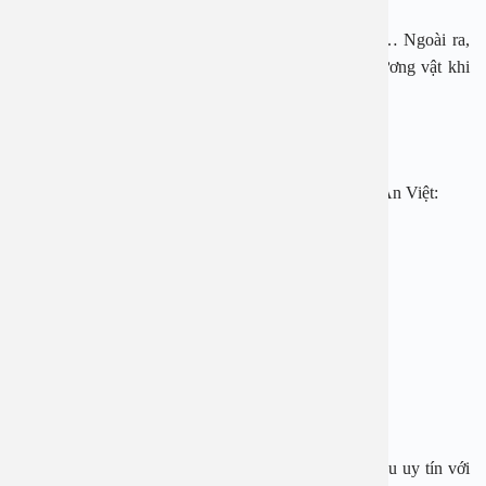
Hẹp da quy đầu có thể dẫn đến ung thư dương vật… Ngoài ra,
khi trưởng thành, hẹp da quy đầu có thể làm đau dương vật khi
cương, cản trở quá trình cương.
3. Phẫu thuật cắt bao quy đầu ở đâu?
Phẫu thuật cắt bao quy đầu
tại bệnh viện Đa khoa An Việt:
Không đau, xâm lấn siêu nhỏ
Khâu thẩm mỹ, không để lại sẹo
Chỉ 15-20 phút thực hiện
Thời gian hồi phục 5-7 ngày
Cải thiện khả năng sinh lý
Bệnh viện Đa khoa An Việt là địa chỉ cắt bao quy đầu uy tín với