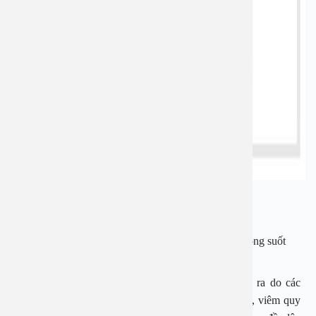
Có thể phân biệt hẹp bao quy đầu theo hai loại:
Hẹp bao quy đầu sinh lý: Bao quy đầu không tuột trong suốt
của quá trình phát triển sinh lý bình thường.
Hẹp bao quy đầu bệnh lý: Đây là trường hợp xảy ra do các
bệnh lý như bệnh sừng hóa gây xơ teo bao quy đầu, viêm quy