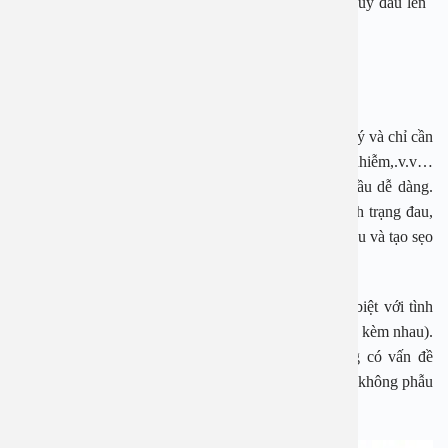
đầu bạch sản xơ hóa, sẹo do dùng sức để tuột bao quy đầu lên
trước đó…
2. Khi nào nên cắt bao quy đầu?
Ở trẻ nhỏ dưới 6 tuổi, hẹp da quy đầu thường là sinh lý và chỉ cần
điều trị khi gây cản trở đường tiểu hoặc viêm nhiễm,.v.v…
Khoảng 90% trẻ em sau 3 tuổi có thể tuột da quy đầu dễ dàng.
Không nên cố gắng tuột da quy đầu sớm để tránh tình trạng đau,
chảy máu hoặc có thể làm dính quy đầu với da quy đầu và tạo sẹo
ở da quy đầu, gây hẹp da quy đầu thứ phát.
Ở trẻ lớn hoặc người lớn, hẹp da quy đầu cần phân biệt với tình
trạng dây thắng ngắn (dù hai tình trạng này thường đi kèm nhau).
Hẹp da quy đầu ở trẻ lớn và người lớn, nếu không có vấn đề
nghiêm trọng thì có thể sử dụng những phương pháp không phẫu
thuật.