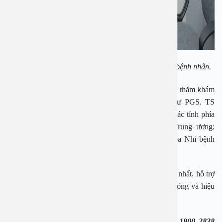
PGS. TS Nguyễn Thị Hoài An đang thăm khám cho bệnh nhân.
Bệnh viện Đa khoa An Việt là cơ sở y tế uy tín với sự thăm khám
của các chuyên gia hàng đầu về Tai mũi họng như PGS. TS
Nguyễn Hoàng Sơn, chủ tịch Hội TMH Hà Nội và các tỉnh phía
Bắc, Nguyên trưởng khoa Nhi bệnh viện TMH Trung ương;
PGS. TS Nguyễn Thị Hoài An, Nguyên trưởng khoa Nhi bệnh
viện TMH Trung ương…
Bệnh viện cũng là cơ sở y tế có trang thiết bị hiện đại nhất, hỗ trợ
chính xác cho việc điều trị trở nên dễ dàng, nhanh chóng và hiệu
quả hơn.
Nếu cần tư vấn thêm bạn có thể gọi tới tổng đài 1900 2838