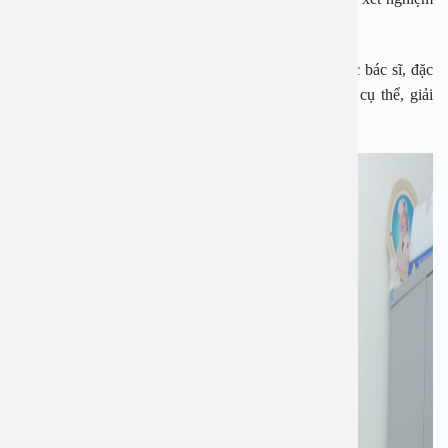
cụ thể.
Với tất cả những người bị ho kéo dài, cần tới gặp các bác sĩ, đặc
biệt là các bác sĩ Tai mũi họng để được thăm khám cụ thể, giải
quyết triệt để những vấn đề về sức khỏe của mình.