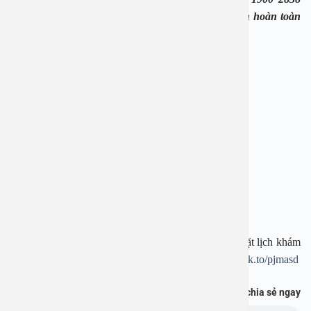
hoặc hotline:
0965 98 37 73
để được hỗ trợ tư vấn hoàn toàn
miễn phí.
—————————-
BỆNH VIỆN ĐA KHOA AN VIỆT
Địa chỉ: 1E Trường Chinh, Thanh Xuân, Hà Nội
Hotline: 1900 28 38 – 0965 98 37 73
Website:
www.benhvienanviet.com
Fanpage:
https://www.facebook.com/benhvienanviet
Tải APP Bệnh viện An Việt để “Tra cứu kết quả – Đặt lịch khám
– Video Call với bác sĩ” và hơn thế nữa :
https://onelink.to/pjmasd
Bạn thấy thông tin này hữu ích, chia sẻ ngay
Chủ đề: