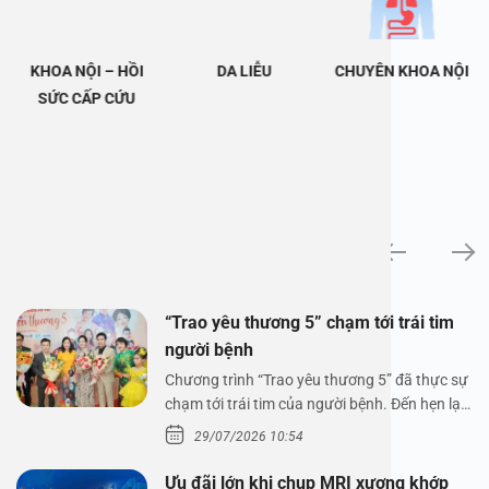
KHOA NỘI – HỒI
DA LIỄU
CHUYÊN KHOA NỘI
SỨC CẤP CỨU
Tin tức
“Trao yêu thương 5” chạm tới trái tim
người bệnh
Chương trình “Trao yêu thương 5” đã thực sự
chạm tới trái tim của người bệnh. Đến hẹn lại
lên,…
29/07/2026 10:54
Ưu đãi lớn khi chụp MRI xương khớp