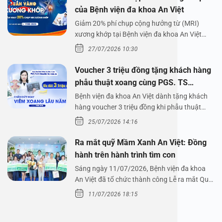
của Bệnh viện đa khoa An Việt
Giảm 20% phí chụp cộng hưởng từ (MRI)
xương khớp tại Bệnh viện đa khoa An Việt
Bệnh viện đa…
27/07/2026 10:30
Voucher 3 triệu đồng tặng khách hàng
phẫu thuật xoang cùng PGS. TS
Nguyễn Thị Hoài An
Bệnh viện đa khoa An Việt dành tặng khách
hàng voucher 3 triệu đồng khi phẫu thuật
xoang cùng PGS.…
25/07/2026 14:16
Ra mắt quỹ Mầm Xanh An Việt: Đồng
hành trên hành trình tìm con
Sáng ngày 11/07/2026, Bệnh viện đa khoa
An Việt đã tổ chức thành công Lễ ra mắt Quỹ
Mầm Xanh…
11/07/2026 18:15