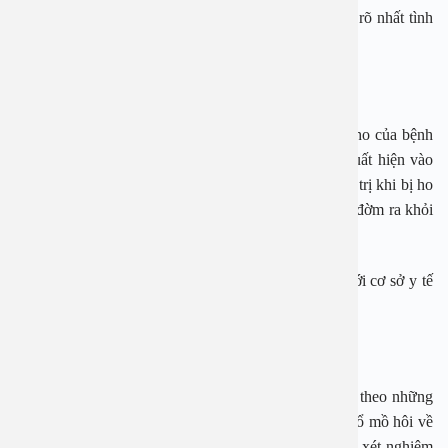
tiến hành làm các xét nghiệm lâm sàng để chẩn đoán rõ nhất tình
trạng sức khỏe của bản thân.
Bệnh viêm phổi
Khác với triệu chứng ho trong những bệnh lý khác, ho của bệnh
viêm phổi thường là ho khan, dai dẳng và thường xuất hiện vào
ban đêm nhiều hơn. Không nên mua thuốc về tự điều trị khi bị ho
do viêm phổi bởi nó có thể gây trở ngại cho việc dẫn đờm ra khỏi
phổi.
Nếu bạn bị ho khoảng 10 ngày không giảm thì cần tới cơ sở y tế
để được thăm khám cụ thể.
Bệnh lao
Nếu bị lao, người bệnh sẽ thường bị ho kéo dài kéo theo những
triệu chứng khác như đau ngực giảm cân, mệt mỏi, đổ mồ hôi về
đêm… Để xác định chính xác nhất cần thực hiện các xét nghiệm