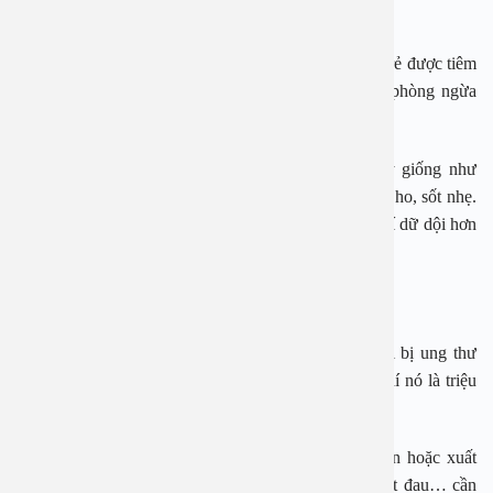
Bệnh ho gà
Loại bệnh này cơ bản đã được loại trừ vì từ khi còn trẻ được tiêm
vắc xin phòng ngừa nhưng với những ai chưa tiêm phòng ngừa
thì vẫn có thể bị.
Những triệu chứng ban đầu của ho gà thường thấy giống như
cảm lạnh với một số triệu chứng như chảy nước mũi, ho, sốt nhẹ.
Sau một hoặc hai tuần, ho bắt đầu nhiều lên, thậm chí dữ dội hơn
khiến người mệt mỏi.
Ung thư phổi
Một nghiên cứu ở Mỹ cho biết có tới 65% số người bị ung thư
phổi bị ho mãn tính tại thời điểm chẩn đoán, thậm chí nó là triệu
chứng duy nhất để chẩn đoán.
Chính vì thế, khi những cơn ho kéo dài hơn hai tuần hoặc xuất
hiện chất nhầy máu hoặc màu rỉ sét, khàn tiếng, nuốt đau… cần