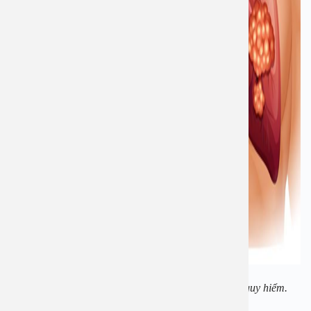
Ho kéo dài có thể là triệu chứng của nhiều bệnh nguy hiểm.