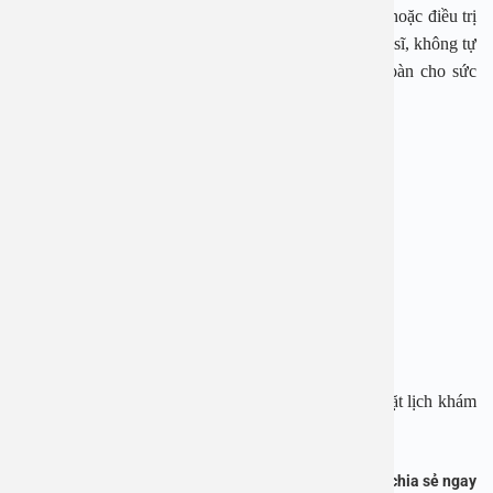
cứu, không thay thế cho việc thăm khám, chẩn đoán hoặc điều trị
y khoa. Người bệnh cần tuân theo hướng dẫn của bác sĩ, không tự
ý thực hiện theo nội dung bài viết để đảm bảo an toàn cho sức
khỏe.
BỆNH VIỆN ĐA KHOA AN VIỆT
Địa chỉ: 1E Trường Chinh, Thanh Xuân, Hà Nội
Hotline: 1900 28 38 – 0965 98 37 73
Website:
www.benhvienanviet.com
Fanpage:
https://www.facebook.com/benhvienanviet
Tải APP Bệnh viện An Việt để “Tra cứu kết quả – Đặt lịch khám
với bác sĩ” và hơn thế nữa :
https://onelink.to/pjmasd
Bạn thấy thông tin này hữu ích, chia sẻ ngay