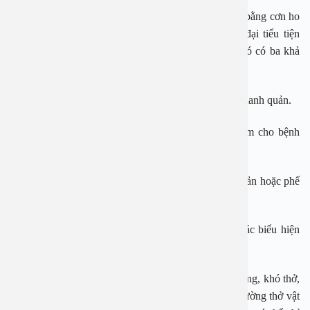
Khi bị hóc dị vật đường thở thường có các biểu hiện bằng cơn ho
sặc sụa, tím tái, vã mồ hôi, trợn mắt mũi, đôi khi đại tiểu tiện
không tự chủ, cơn kéo dài khoảng 3 – 5 phút, sau đó có ba khả
năng có thể xảy ra:
– Dị vật được tống ra ngoài nhờ phản xạ bảo vệ của thanh quản.
– Dị vật quá to chèn ép kín tiền đình thanh quản làm cho bệnh
nhân ngạt thở, tử vong trước khi đến được bệnh viện.
– Dị vật mắc lại trên đường thở, ở thanh quản, khí quản hoặc phế
quản.
Tùy theo vị trí dị vật mắc lại mà trên lâm sàng có các biểu hiện
khác nhau.
Một số triệu chứng khác có thể gặp phải như khàn tiếng, khó thở,
ho, sốt… Tuy nhiên không phải trường hợp hóc dị đường thở vật