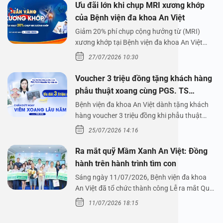
Ưu đãi lớn khi chụp MRI xương khớp
của Bệnh viện đa khoa An Việt
Giảm 20% phí chụp cộng hưởng từ (MRI)
xương khớp tại Bệnh viện đa khoa An Việt
Bệnh viện đa…
27/07/2026 10:30
Voucher 3 triệu đồng tặng khách hàng
phẫu thuật xoang cùng PGS. TS
Nguyễn Thị Hoài An
Bệnh viện đa khoa An Việt dành tặng khách
hàng voucher 3 triệu đồng khi phẫu thuật
xoang cùng PGS.…
25/07/2026 14:16
Ra mắt quỹ Mầm Xanh An Việt: Đồng
hành trên hành trình tìm con
Sáng ngày 11/07/2026, Bệnh viện đa khoa
An Việt đã tổ chức thành công Lễ ra mắt Quỹ
Mầm Xanh…
11/07/2026 18:15