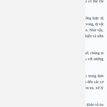
đều gặp phải các triệu chứng này. Một số trường hợp có thể chỉ
gặp một hoặc hai triệu chứng.
Tình trạng hóc dị vật đường thở có thể dẫn tới 3 trường hợp: dị
vật bị tống ra ngoài, dị vật gây ngạt thở và dẫn đến tử vong, dị vật
khu trú ở các vị trí thanh quản, khí quản hoặc phế quản. Như vậy,
trong một số trường hợp, dị vật đường thở có thể xuất hiện và sớm
hết các dấu hiệu hóc.
Khi nghi ngờ bản thân hoặc ai đó có dị vật đường thở, chúng ta
cần tìm kiếm sự trợ giúp y tế để sẵn sàng phòng ngừa với những
tình huống nguy hiểm có thể xảy đến.
Để tránh tình trạng này, khi bị dị vật đường thở, dù trong tình
huống các triệu chứng hóc đã qua đi, chúng ta vẫn nên đến các cơ
sở y khoa tai mũi họng uy tín để được thăm khám, kiểm tra, xử lý
dị vật đúng cách, nhanh chóng khi cần thiết.
Lưu ý: Các thông tin trên chỉ dành cho mục đích tham khảo và tra