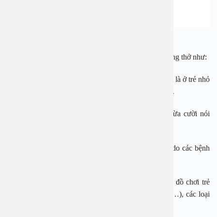
Hóc dị vật thường gặp ở trẻ nhỏ. Ảnh minh họa
Có nhiều nguyên nhân dẫn đến tai nạn hóc dị vật đường thở như:
– Thói quen cho các vật dụng nhỏ vào miệng, đặc biệt là ở trẻ nhỏ
do sự tò mò và chưa có nhận thức được sự nguy hiểm.
– Do ăn uống không tập trung, vội vàng, vừa ăn vừa cười nói
chuyện hoặc do mang hàm giả lỏng lẻo.
– Một số trường hợp do tai nạn, do phẫu thuật hoặc do các bệnh
lý ảnh hưởng đến chức năng nuốt.
Những dị vật đường thở hay gặp có thể kể đến như đồ chơi trẻ
em, đồ dùng hằng ngày (cặp tóc, đồng xu, hạt vòng,…), các loại
hạt, các loại thức ăn (xương, vỏ tôm, cua,…)…