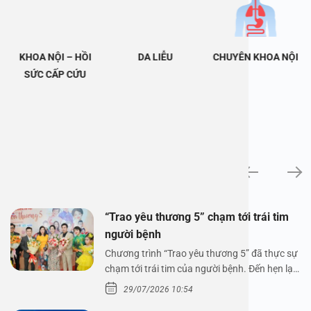
KHOA NỘI – HỒI
DA LIỄU
CHUYÊN KHOA NỘI
SỨC CẤP CỨU
Tin tức
“Trao yêu thương 5” chạm tới trái tim
người bệnh
Chương trình “Trao yêu thương 5” đã thực sự
chạm tới trái tim của người bệnh. Đến hẹn lại
lên,…
29/07/2026 10:54