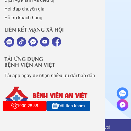
Dịch vụ khám và điều trị
Hỏi đáp chuyên gia
Hỗ trợ khách hàng
LIÊN KẾT MẠNG XÃ HỘI
TẢI ỨNG DỤNG
BỆNH VIỆN AN VIỆT
Tải app ngay để nhận nhiều ưu đãi hấp dẫn
1900 28 38
Đặt lịch khám
Copyright belongs to An Viet Thang Long Co., Ltd