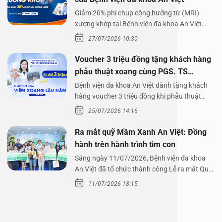
Giảm 20% phí chụp cộng hưởng từ (MRI)
xương khớp tại Bệnh viện đa khoa An Việt
Bệnh viện đa…
27/07/2026 10:30
Voucher 3 triệu đồng tặng khách hàng
phẫu thuật xoang cùng PGS. TS
Nguyễn Thị Hoài An
Bệnh viện đa khoa An Việt dành tặng khách
hàng voucher 3 triệu đồng khi phẫu thuật
xoang cùng PGS.…
25/07/2026 14:16
Ra mắt quỹ Mầm Xanh An Việt: Đồng
hành trên hành trình tìm con
Sáng ngày 11/07/2026, Bệnh viện đa khoa
An Việt đã tổ chức thành công Lễ ra mắt Quỹ
Mầm Xanh…
11/07/2026 18:15