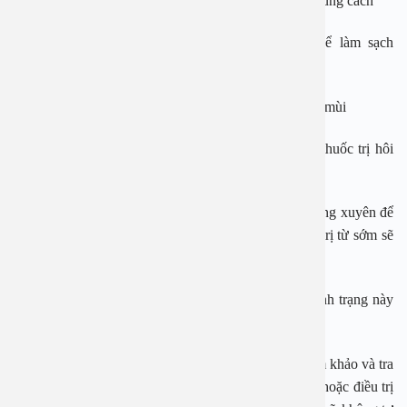
sau bữa ăn khoảng 30 phút với bàn chải phù hợp và đúng cách
– Dùng thêm chỉ nha khoa, nước súc miệng… để làm sạch
khoang miệng.
– Hạn chế sử dụng các loại thực phẩm, đồ uống nặng mùi
– Bổ sung nước cho cơ thể, dùng bổ sung các loại thuốc trị hôi
miệng dưới sự chỉ định của bác sĩ…
Ngoài ra, cần thăm khám bác sĩ nha khoa uy tín thường xuyên để
kịp thời phát hiện các bệnh lý răng miệng, việc điều trị từ sớm sẽ
giúp đạt được hiệu quả cao nhanh chóng hơn.
Tùy vào nguyên nhân gây hôi miệng, việc điều trị tình trạng này
sẽ có phương pháp cụ thể và phù hợp.
Lưu ý: Các thông tin trên chỉ dành cho mục đích tham khảo và tra
cứu, không thay thế cho việc thăm khám, chẩn đoán hoặc điều trị