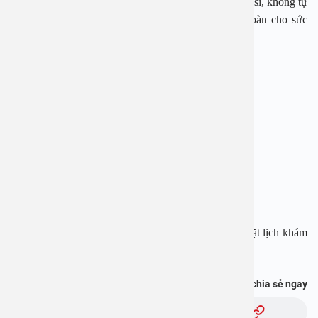
y khoa. Người bệnh cần tuân theo hướng dẫn của bác sĩ, không tự
ý thực hiện theo nội dung bài viết để đảm bảo an toàn cho sức
khỏe.
BỆNH VIỆN ĐA KHOA AN VIỆT
Địa chỉ: 1E Trường Chinh, Thanh Xuân, Hà Nội
Hotline: 1900 28 38 – 0965 98 37 73
Website: www.benhvienanviet.com
Fanpage:
https://www.facebook.com/benhvienanviet
Tải APP Bệnh viện An Việt để “Tra cứu kết quả – Đặt lịch khám
với bác sĩ” và hơn thế nữa :
https://onelink.to/pjmasd
Bạn thấy thông tin này hữu ích, chia sẻ ngay
Chủ đề: