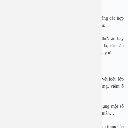
hàng ngày. Ảnh minh họa
Nguyên nhân gây ra hôi miệng chủ yếu là sự giải phóng các hợp
chất sulphur dễ bay hơi, cụ thể do các nguyên nhân sau:
– Hôi miệng do thói quen ăn uống như ăn các loại thức ăn hay
nước uống có chứa chất gây khô miệng, hút thuốc lá, các sản
phẩm từ sữa, các loại thực phẩm nặng mùi như hành hay tỏi…
– Hôi miệng do vi khuẩn
– Hôi miệng do bệnh lý như bệnh nha chu và nướu, vết loét, lớp
cặn lưỡi do vệ sinh răng miệng kém, viêm tủy xương, viêm ổ
chân răng, viêm nướu, viêm amidan…
– Hôi miệng do những nguyên nhân khác như sử dụng một số
loại thuốc, các bệnh lý mũi họng, một số bệnh lý toàn thân…
Người hôi miệng thông thường không nhận thức rõ tình trạng của