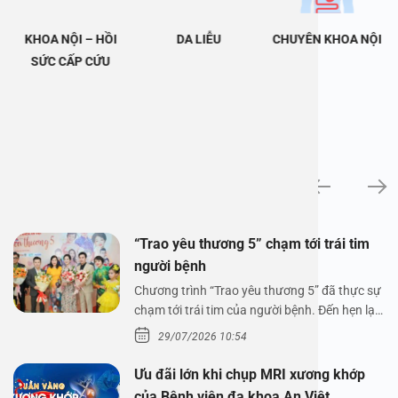
KHOA NỘI – HỒI
DA LIỄU
CHUYÊN KHOA NỘI
SỨC CẤP CỨU
Tin tức
“Trao yêu thương 5” chạm tới trái tim
người bệnh
Chương trình “Trao yêu thương 5” đã thực sự
chạm tới trái tim của người bệnh. Đến hẹn lại
lên,…
29/07/2026 10:54
Ưu đãi lớn khi chụp MRI xương khớp
của Bệnh viện đa khoa An Việt