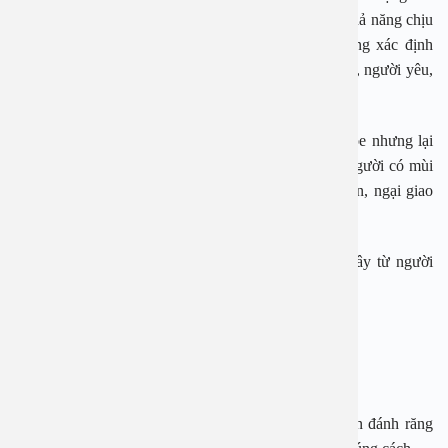
bản thân, vì có thể mắc rối loạn khứu giác hoặc có khả năng chịu
đựng được mùi. Vì thế, bản thân nhiều người không xác định
mình đang bị hôi miệng cho đến khi gia đình, bạn bè, người yêu,
đồng nghiệp phát hiện.
Chứng hôi miệng tuy không ảnh hưởng đến sức khỏe nhưng lại
ảnh hưởng đến tâm lý của người mắc bệnh. Nhiều người có mùi
hơi khó hôi thường có chung tâm lý tự ti về bản thân, ngại giao
tiếp với người khác.
Hôi miệng không phải bệnh lây nhiễm nên không lây từ người
này qua người khác.
Cách phòng ngừa hôi miệng:
– Vệ sinh răng miệng đúng cách
– Nên đánh răng ít nhất 2 lần mỗi ngày, tốt nhất nên đánh răng