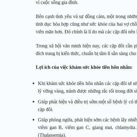
vì cuộc sống gia đình.
Bên cạnh tình yêu và sự đồng cảm, một trong những
tình dục hòa hợp cũng như sức khỏe của hai vợ chồ
viên mãn hơn. Đó chính là lí do mà các cặp đôi nên
Trong xã hội văn minh hiện nay, các cặp đôi cần 
đích trang bị kiến thức, chuẩn bị tâm lí sẵn sàng ch
Lợi ích của việc khám sức khỏe tiền hôn nhân:
Khi khám sức khỏe tiền hôn nhân các cặp đôi sẽ nh
lý vững vàng, tránh được những rắc rối trong đời s
Giúp phát hiện và điều trị sớm một số bệnh lý có 
cặp đôi.
Giúp phòng ngừa, phát hiện sớm các bệnh lây nhi
viêm gan B, viêm gan C, giang mai, chlamydia
(Thalassemia).