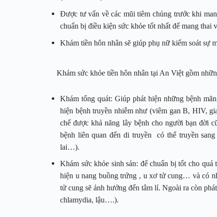
Được tư vấn về các mũi tiêm chủng trước khi man
chuẩn bị điều kiện sức khỏe tốt nhất để mang thai v
Khám tiền hôn nhân sẽ giúp phụ nữ kiểm soát sự man
Khám sức khỏe tiền hôn nhân tại An Việt gồm nhữn
Khám tổng quát: Giúp phát hiện những bệnh mãn t
hiện bệnh truyền nhiễm như (viêm gan B, HIV, gia
chế được khả năng lây bệnh cho người bạn đời cũ
bệnh liên quan đến di truyền có thể truyền sang
lai…).
Khám sức khỏe sinh sản: để chuẩn bị tốt cho quá 
hiện u nang buồng trứng , u xơ tử cung… và có 
tử cung sẽ ảnh hưởng đến tâm lí. Ngoài ra còn ph
chlamydia, lậu….).