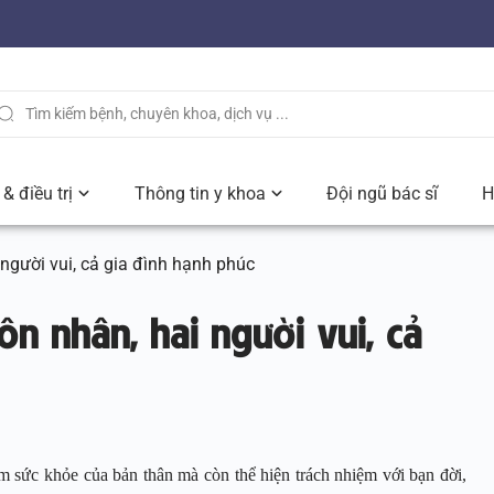
& điều trị
Thông tin y khoa
Đội ngũ bác sĩ
H
người vui, cả gia đình hạnh phúc
n nhân, hai người vui, cả
 sức khỏe của bản thân mà còn thể hiện trách nhiệm với bạn đời,