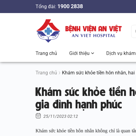
S
1900 2838
Tổng đài:
k
i
p
t
o
c
Trang chủ
Giới thiệu
Dịch vụ khám 
o
n
t
Trang chủ
Khám sức khỏe tiền hôn nhân, hai 
e
Khám sức khỏe tiền hô
n
t
gia đình hạnh phúc
25/11/2023 02:12
Khám sức khỏe tiền hôn nhân không chỉ là quan tâm