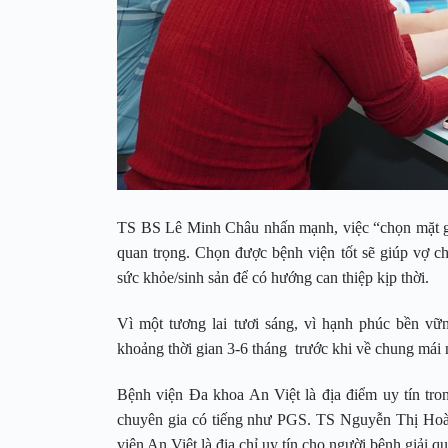
TS BS Lê Minh Châu nhấn mạnh, việc “chọn mặt gử
quan trọng. Chọn được bệnh viện tốt sẽ giúp vợ 
sức khỏe/sinh sản để có hướng can thiệp kịp thời.
Vì một tương lai tươi sáng, vì hạnh phúc bền v
khoảng thời gian 3-6 tháng trước khi về chung mái 
Bệnh viện Đa khoa An Việt là địa điểm uy tín tro
chuyên gia có tiếng như PGS. TS Nguyễn Thị Hoà
viện An Việt là địa chỉ uy tín cho người bệnh giải 