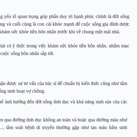
 yếu tố quan trọng góp phần duy trì hạnh phúc chính là đời sống
ng và cuối cùng là con cái khỏe mạnh để cuộc sống gia đình dược
 khám sức khỏe tiền hôn nhân trước khi về chung một mái nhà.
phải có ý thức trong việc khám sức khỏe tiền hôn nhân. nhằm mục
o cuộc sống hôn nhân sắp tới.
ận được sự tư vấn của bác sĩ để chuẩn bị kiến thức cũng như tâm
ống sinh hoạt vợ chồng.
thể ảnh hưởng đến đời sống tình dục và khả năng sinh sản của các
ễm qua đường tình dục không an toàn và hoặc qua đường máu như
…, tầm soát bệnh di truyền thường gặp như tan máu bẩm sinh