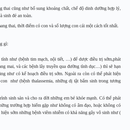
g thai cũng như bổ sung khoáng chất, chế độ dinh dưỡng hợp lý,
à sinh đẻ an toàn.
g thai, thời điểm có con và số lượng con cái một cách tốt nhất.
g gì:
ính như (bệnh tim mạch, nội tiết, …) để dược điều trị sớm,phát
ng mai, và các bệnh lây truyền qua đường tình dục…) thì sẽ hạn
ng như có kế hoạch điều trị sớm. Ngoài ra còn có thể phát hiện
 con như (bệnh thalassemia, những dị tật bẩm sinh trong tương
trình sinh sản và cho ra đời những em bé khỏe mạnh. Có thể phát
những trường hợp hiếm gặp như không có âm đạo, hoặc không có
át hiện sớm những bệnh viêm nhiễm có khả năng gây vô sinh như (