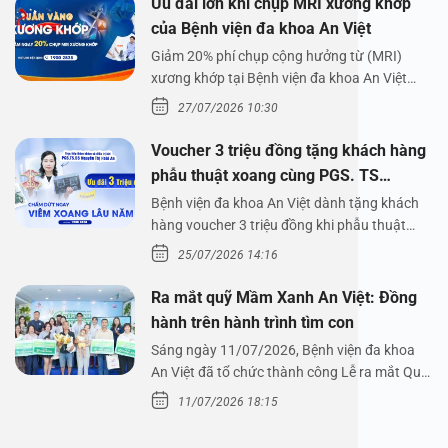
Ưu đãi lớn khi chụp MRI xương khớp
của Bệnh viện đa khoa An Việt
Giảm 20% phí chụp cộng hưởng từ (MRI)
xương khớp tại Bệnh viện đa khoa An Việt
Bệnh viện đa…
27/07/2026 10:30
Voucher 3 triệu đồng tặng khách hàng
phẫu thuật xoang cùng PGS. TS
Nguyễn Thị Hoài An
Bệnh viện đa khoa An Việt dành tặng khách
hàng voucher 3 triệu đồng khi phẫu thuật
xoang cùng PGS.…
25/07/2026 14:16
Ra mắt quỹ Mầm Xanh An Việt: Đồng
hành trên hành trình tìm con
Sáng ngày 11/07/2026, Bệnh viện đa khoa
An Việt đã tổ chức thành công Lễ ra mắt Quỹ
Mầm Xanh…
11/07/2026 18:15