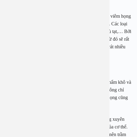
1.1 Kiêng không nên ăn đồ cay nóng.
Một trong những thực phẩm đầu tiên mà bệnh nhân bị viêm họng
hạt không nên ăn đó chính là các thực phẩm cay nóng. Các loại
gia vị đặc biệt phải kiêng phải nhắc đến hạt tiêu, ớt, mù tạt,… Bởi
vì những loại gia vị này dễ gây kích ứng ở cổ họng. Từ đó sẽ rất
dễ khiến cho họng của người bệnh bị sưng viêm, đau rát nhiều
hơn.
1.2 Không nên sử dụng các thực phẩm đồ chiên
Sử dụng những loại đồ chiên nướng là các loại thực phẩm khô và
cứng vì vậy sẽ rất dễ gây tổn thương ở vùng họng. Không chỉ
dừng lại ở đó lượng dầu mỡ ở trong món ăn lưu lại ở họng cũng
gây hại cho cổ họng.
Khi sử dụng các thực phẩm chứa nhiều dầu mỡ thường xuyên
cũng là nguyên nhân gây ức chế hệ thống miễn dịch của cơ thể.
Từ đó sẽ gây nên những triệu chứng đau họng hạt trở nên trầm