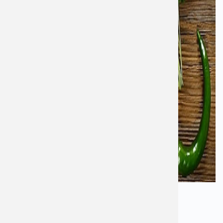
Khi bị viêm họng hạt nên ăn gì
2.1 Sử dụng mật ong