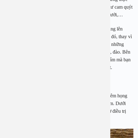
phẩm chứa nhiều axit. Tiêu biểu là các loại hoa quả như cam quýt
hoặc các loại trái cây có nhiều vitamin C như chanh, bưởi,…
Axit là chất gây kích ứng niêm mạc họng, từ đó làm tăng lên
nguy cơ phát triển của triệu chứng bệnh nặng hơn. Do đó, thay vì
sử dụng những thực phẩm này thì bạn có thể lựa chọn những
thực phẩm khác giúp làm dịu cổ họng như kiwi, chuối, đào. Bên
cạnh đó ớt chuông và cải xoăn cũng là những thực phẩm mà bạn
không nên bỏ qua nếu muốn chữa bệnh viêm họng hạt.
Viêm họng hạt nên ăn uống gì?
Ngoài câu hỏi viêm họng hạt kiêng ăn gì thì câu hỏi viêm họng
hạt ăn gì cũng là câu hỏi được rất nhiều người quan tâm. Dưới
đây là những thực phẩm mà bạn nên sử dụng để hỗ trợ điều trị
viêm họng hạt nhanh khỏi hơn.