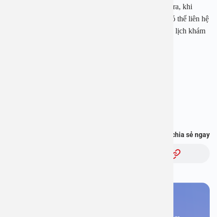
trong bài viết này sẽ hữu ích nhất cho bạn đọc. Ngoài ra, khi
người bệnh có nhu cầu chữa dứt điểm căn bệnh này có thể liên hệ
trực tiếp với
bệnh viện Đa khoa An Việt
để được sắp lịch khám
chữa kịp thời và hiệu quả nhất.
Bệnh viện Đa khoa An Việt
Địa chỉ: 1E Trường Chinh, Hà Nội
Hotline:1900 2838
Bạn thấy thông tin này hữu ích, chia sẻ ngay
Chủ đề:
Bạn cần đặt lịch khám