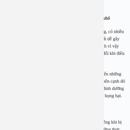
trọng hơn rất nhiều.
1.3 Viêm họng hạt kiêng ăn gì? – Kiêng thực phẩm khô
Các thực phẩm khô thường có đặc điểm cơ bản là cứng, có nhiều
góc cạnh. Khi sử dụng những loại thực phẩm này sẽ rất dễ gây
nên những tổn thương cho vùng niêm mạc họng. Chính vì vậy
đây là loại thực phẩm mà người bệnh cần kiêng tuyệt đối khi điều
trị viêm họng nói chung và viêm họng hạt nói riêng.
Các loại thực phẩm khô mà bạn cần kiêng phải nhắc đến những
loại bánh kẹo cứng, bánh mì khô, các loại hạt khô,… bên cạnh đó
các loại hạt như hạt óc chó, bí ngô tuy chứa rất nhiều dinh dưỡng
nhưng bạn cũng không nên sử dụng nếu đang bị viêm họng hạt.
1.4 Kiêng các thực phẩm chứa nhiều axit
Khi nhắc đến danh sách những thực phẩm cần phải kiêng khi bị
viêm họng hạt thì chắc chắn bạn không nên bỏ qua những thực