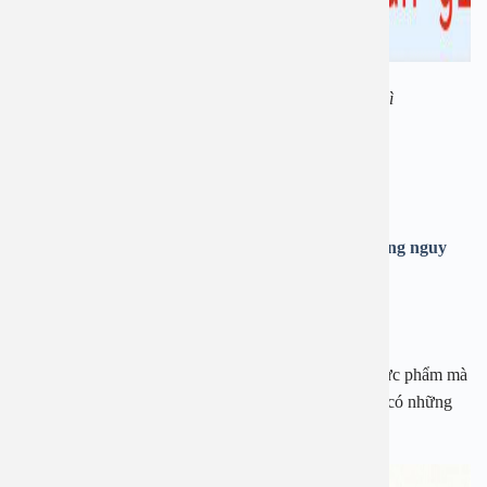
Người bệnh viêm họng hạt không nên ăn gì
Đọc thêm các bài viết khác:
+
Viêm họng hạt có mủ và những điều cần biết
+
Cách chữa biến chứng viêm họng hạt tránh những nguy
hiểm
Viêm họng hạt nên kiêng ăn gì?
Dưới đây là những thông tin chi tiết nhất về những thực phẩm mà
bạn không nên sử dụng khi bản thân hoặc người thân có những
dấu hiệu bị viêm họng hạt.