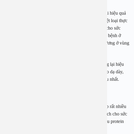
Trong mật ong có chứa nhiều hoạt chất vì vậy mang lại hiệu quả
chống viêm và kháng khuẩn và cùng hiệu quả. Đặc biệt loại thực
phẩm này có nguồn gốc từ tự nhiên do đó rất an toàn cho sức
khỏe của người sử dụng. Hỗ trợ tiêu diệt vi khuẩn gây bệnh ở
vòm họng ngoài ra còn giúp nhanh lành những vết thương ở vùng
niêm mạc họng.
Do đó, khi sử dụng thực phẩm này không những mang lại hiệu
quả cải thiện đau họng mà còn giúp làm đẹp da, tốt cho dạ dày,
ngăn ngừa bệnh viêm họng hạt tái phát một cách tối ưu nhất.
2.2 Sử dụng nhiều các thực phẩm giàu vitamin
Những thực phẩm chứa nhiều protein thường cung cấp rất nhiều
dinh dưỡng tốt cho sức khỏe từ đó tăng lên hệ miễn dịch cho sức
khỏe của người bệnh. Một trong những thực phẩm giàu protein
nhất mà bạn không nên bỏ qua phải nhắc đến trứng.