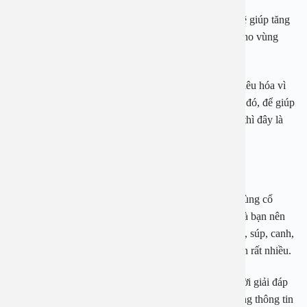
Khi bạn bổ sung một lượng trứng đầy đủ cho cơ thể sẽ giúp tăng
cường dưỡng chất đồng thời nâng cao sức đề kháng cho vùng
niêm mạc họng và cơ thể.
Không chỉ dừng lại ở đó protein trong trứng dễ dàng tiêu hóa vì
vậy sẽ giúp cơ thể hấp thụ một cách nhanh chóng. Do đó, để giúp
người bệnh giảm tình trạng đau và sưng ở vùng họng thì đây là
một thực phẩm hàng đầu mà bạn không nên bỏ qua.
2.3 Ăn các thực phẩm mềm
Khi bị viêm họng hạt sẽ gây nên tình trạng đau rát ở vùng cổ
họng và rất khó nuốt. Do đó, một giải pháp tốt nhất mà bạn nên
áp dụng đó chính là ăn những thức ăn mềm, như cháo, súp, canh,
… Các thực phẩm này sẽ giúp người bệnh dễ nuốt hơn rất nhiều.
Bài viết này là những thông tin chi tiết liên quan đến lời giải đáp
cho câu hỏi
viêm họng hạt kiêng ăn gì
? Hy vọng những thông tin