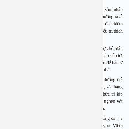
Nhiễm trùng đường tiết niệu: Bệnh xảy ra khi có sự xâm nhập
của các loại vi khuẩn có hại vào hệ tiết niệu. Bệnh thường xuất
hiện ở cả nam giới và nữ giới. Phụ thuộc vào mức độ nhiễm
khuẩn nặng hay nhẹ mà bác sĩ sẽ chỉ định phác đồ điều trị thích
hợp.
Tiểu không kiểm soát: Diễn ra khi bàng quang mất tự chủ, dẫn
tới hiện tượng rò rỉ nước tiểu. Có rất nhiều nguyên nhân dẫn tới
tình trạng này, do vậy bệnh nhân cần thăm khám sớm để bác sĩ
chẩn đoán căn nguyên gây ra và có hướng điều trị cụ thể.
Sỏi hệ niệu: Khi sỏi xuất hiện tại các bộ phận trên đường tiết
niệu sẽ dẫn tới các bệnh lý phổ biến như sỏi thận, sỏi bàng
quang, sỏi niệu quản, sỏi niệu đạo… Nếu không chữa trị kịp
thời, sỏi phát triển to dần sẽ gây ra hiện tượng tắc nghẽn với
triệu chứng điển hình là các cơn đau âm ỉ hoặc dữ dội.
Viêm bàng quang: Bệnh chiếm khoảng 50% trong tổng số các
ca nhiễm trùng hệ tiết niệu, chủ yếu do vi khuẩn gây ra. Viêm