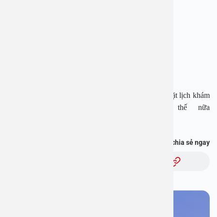
Địa chỉ:
1E Trường Chinh, Thanh Xuân, Hà Nội
Hotline:
1900 28 38
–
0965 98 37 73
Website:
www.benhvienanviet.com
Fanpage:
https://www.facebook.com/benhvienanviet
Tải APP Bệnh viện An Việt để “Tra cứu kết quả – Đặt lịch khám
– Video Call với bác sĩ” và hơn thế nữa
:
https://onelink.to/pjmasd
Bạn thấy thông tin này hữu ích, chia sẻ ngay
Chủ đề:
Bạn cần đặt lịch khám