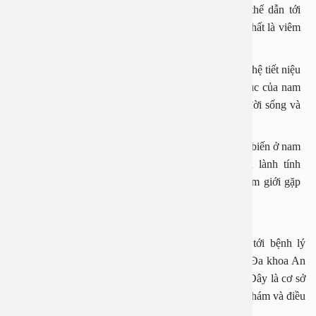
bàng quang nếu không được điều trị tích cực có thể dẫn tới
những hậu quả nặng nề, biến chứng nghiêm trọng nhất là viêm
đài bể thận và dẫn tới nguy cơ suy thận.
Rối loạn cương dương: Là một trong những bệnh lý hệ tiết niệu
khá phổ biến. Khi mắc bệnh này, chức năng tình dục của nam
giới bị hạn chế rất nhiều, ảnh hưởng tới sức khỏe, đời sống và
gây nguy cơ vô sinh hiếm muộn.
Tăng sản lành tính tuyến tiền liệt: Là bệnh lý rất phổ biến ở nam
giới, làm tăng kích thước tuyến tiền liệt. Mặc dù lành tính
nhưng bệnh lại gây ra áp lực lên niệu đạo khiến nam giới gặp
phải tình trạng đi tiểu thường xuyên.
Nếu đang có những dấu hiệu khó chịu liên quan tới bệnh lý
đường tiết niệu, các bạn có thể lựa chọn Bệnh viện Đa khoa An
Việt tại số 1E Trường Chinh, Thanh Xuân, Hà Nội. Đây là cơ sở
Y tế tin cậy, được đông đảo khách hàng lựa chọn để khám và điều
trị các chứng bệnh ở hệ tiết niệu.