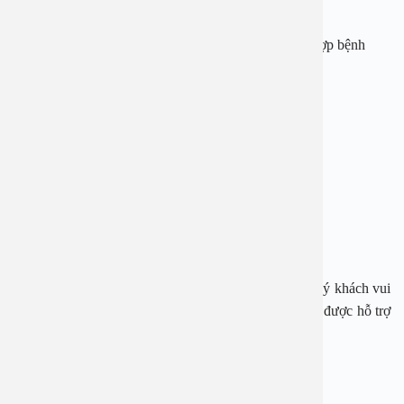
Phác đồ điều trị hiệu quả, phù hợp với từng trường hợp bệnh
Đội ngũ bác sĩ giỏi
Trang thiết bị máy móc hiện đại
Chi phí khám chữa bệnh hợp lý
Hỗ trợ thanh toán bảo hiểm
Tính bảo mật cao
Hỗ trợ tư vấn online tận tình
Ngay bây giờ, nếu cần tư vấn, đặt lịch thăm khám, quý khách vui
lòng gọi qua hotline:
1900 28 38
–
0965 98 37 73
để được hỗ trợ
nhanh nhất.
BỆNH VIỆN ĐA KHOA AN VIỆT