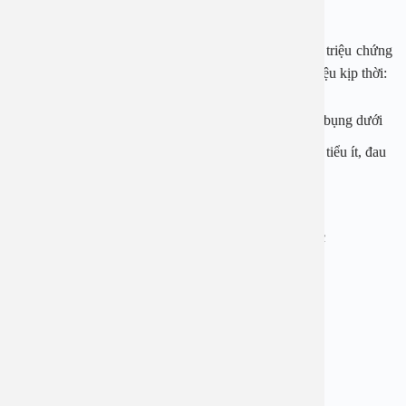
nặng hơn là biến chứng vô sinh – hiếm muộn.
Chính vì những mối nguy hại ở trên, khi thấy những triệu chứng
dưới đây, bạn cần phải thăm khám chuyên khoa tiết niệu kịp thời:
Đau dữ dội hoặc đau âm ỉ ở vùng thắt lưng, hông và bụng dưới
Rối loạn chức năng tiểu tiện: Tiểu nhiều lần, liên tục, tiểu ít, đau
khi đi tiểu, tiểu không tự chủ, tia nước tiểu yếu…
Tiểu ra máu
Nước tiểu mùi khai nồng, khó chịu, có màu vàng đục
Sụt cân không rõ nguyên nhân
Cảm giác đau khi sinh hoạt tình dục
Người mệt mỏi, kèm theo sốt
3. Các bệnh đường tiết niệu hay gặp