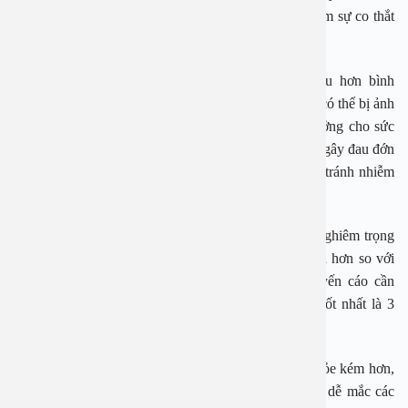
dụng phụ hại sức khỏe như: giảm nguồn sữa mẹ, giảm sự co thắt
bình thường của tử cung,…
Ngoài ra, khi sinh mổ, sản phụ sẽ mất nhiều máu hơn bình
thường, tử cung sẽ cần thời gian phục hồi lâu hơn và có thể bị ảnh
hưởng vĩnh viễn. Sinh mổ cũng để lại nhiều ảnh hưởng cho sức
khỏe như: tử cung bị mẩn đỏ, dính ruột,… Vết mổ sẽ gây đau đớn
trong nhiều ngày đòi hỏi cần chăm sóc đúng cách để tránh nhiễm
trùng, giúp vết mổ nhanh lành.
Các nghiên cứu đã chỉ ra, sinh mổ gây ảnh hưởng nghiêm trọng
đến tuyến sữa. Đa phần mẹ sinh mổ sẽ chậm có sữa hơn so với
mẹ sinh thường. Những mẹ đã sinh mổ được khuyến cáo cần
mang thai sau ít nhất 2 năm, khoảng thời gian chờ tốt nhất là 3
năm để tử cung và cơ thể hồi phục hoàn toàn.
So với trẻ sinh thường, trẻ sinh mổ thường có sức khỏe kém hơn,
nguy cơ mắc bệnh lý cao hơn. Đầu tiên, trẻ sinh mổ dễ mắc các