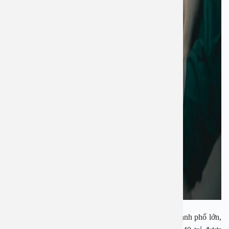
Theo thống kê mới nhất từ các bệnh viện và ở các thành phố lớn,