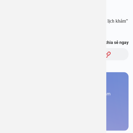
Fanpage:
https://www.facebook.com/benhvienanviet
Tải APP Bệnh viện An Việt để “Tra cứu kết quả – Đặt lịch khám”
và hơn thế nữa :
https://onelink.to/pjmasd
Bạn thấy thông tin này hữu ích, chia sẻ ngay
Chủ đề:
Bạn cần đặt lịch khám
Đăng kí ngay để được các chuyên gia tư vấn và khám
bệnh
Đặt lịch khám