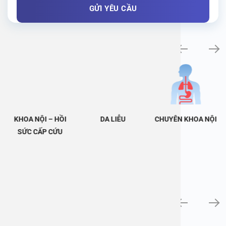
Khám bệnh chuyên khoa
KHOA NỘI – HỒI
DA LIỄU
CHUYÊN KHOA NỘI
SỨC CẤP CỨU
Tin tức