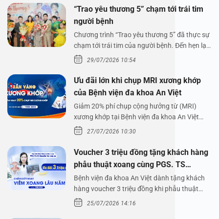
“Trao yêu thương 5” chạm tới trái tim
người bệnh
Chương trình “Trao yêu thương 5” đã thực sự
chạm tới trái tim của người bệnh. Đến hẹn lại
lên,…
29/07/2026 10:54
Ưu đãi lớn khi chụp MRI xương khớp
của Bệnh viện đa khoa An Việt
Giảm 20% phí chụp cộng hưởng từ (MRI)
xương khớp tại Bệnh viện đa khoa An Việt
Bệnh viện đa…
27/07/2026 10:30
Voucher 3 triệu đồng tặng khách hàng
phẫu thuật xoang cùng PGS. TS
Nguyễn Thị Hoài An
Bệnh viện đa khoa An Việt dành tặng khách
hàng voucher 3 triệu đồng khi phẫu thuật
xoang cùng PGS.…
25/07/2026 14:16