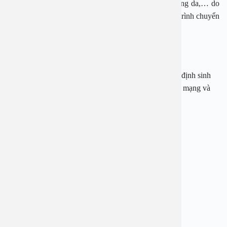
bệnh nhiễm trùng hô hấp, mất nước, tiêu hóa yếu, vàng da,… do
không tiếp nhận được 1 số hormone có lợi trong quá trình chuyển
dạ và sinh bình thường.
Chính vì thế
Theo các chuyên gia, các trường hợp sau bác sĩ sẽ chỉ định sinh
mổ và mẹ cần thực hiện theo chỉ định để đảm bảo tính mạng và
sức khỏe của cả hai mẹ con.
——————————-
BỆNH VIỆN ĐA KHOA AN VIỆT
Địa chỉ: 1E Trường Chinh, Thanh Xuân, Hà Nội
Hotline:
1900 28 38
–
0965 98 37 73
Website:
www.benhvienanviet.com