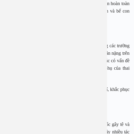
thường. Trong suốt quá trình ca mổ đẻ diễn ra, mẹ vẫn hoàn toàn
tỉnh táo để cảm nhận, trải nghiệm thời khắc sinh con và bế con
sau sinh.
Với em bé
Sinh mổ là phương pháp sinh an toàn cho em bé trong các trường
hợp có thể nguy hiểm nếu sinh thường như: thai có cân nặng trên
4kg, ngôi thai không thuận, thai bị dị tật bẩm sinh hoặc có vấn đề
sức khỏe nghiêm trọng, hoặc bất thường về phần phụ của thai
(dây rốn, rau, ối,…),…
Nếu gặp sự cố, sinh mổ lấy thai cũng giúp bác sĩ xử trí, khắc phục
và điều trị tốt hơn bảo vệ sức khỏe, tính mạng của trẻ.
Tuy nhiên
Với phương pháp sinh mổ, sản phụ cần sử dụng thuốc gây tê và
có thể cả thuốc gây mê, các loại thuốc này có thể gây nhiều tác