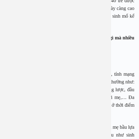
trung bình cứ mỗi 100 trẻ được sinh ra có đến 35 – 40 trẻ được
sinh bằng phương pháp mổ lấy thai. Tỉ lệ sinh mổ ngày càng cao
trong những năm gần đây, các mẹ có xu hướng chọn sinh mổ kể
cả khi không có chỉ định y khoa.
Vậy phương pháp này có những ưu nhược điểm gì mà nhiều
mẹ lại lựa chọn đến vậy?
Với người mẹ
Sinh mổ là phương pháp sinh an toàn cho sức khỏe, tính mạng
của mẹ bầu và thai nhi trong các trường hợp khó sinh thường như:
các biến chứng thai kỳ như tiền sản giật, rau cài răng lược, đầu
thai không thuận, bất thường khung chậu của người mẹ,… Đa
phần các trường hợp này, bác sĩ sẽ chỉ định sinh mổ ở thời điểm
thích hợp.
Ngoài ưu điểm này,
phương pháp sinh mổ được nhiều mẹ bầu lựa
chọn do không mất sức, không gây đau đớn nhiều như sinh