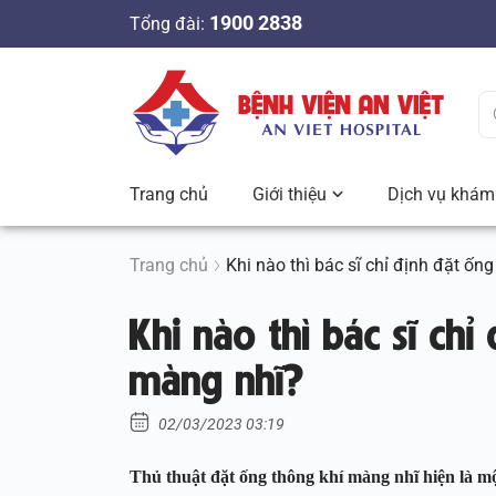
S
1900 2838
Tổng đài:
k
i
p
t
o
c
Trang chủ
Giới thiệu
Dịch vụ khám 
o
n
t
Trang chủ
Khi nào thì bác sĩ chỉ định đặt ố
e
Khi nào thì bác sĩ chỉ
n
t
màng nhĩ?
02/03/2023 03:19
Thủ thuật đặt ống thông khí màng nhĩ hiện là m