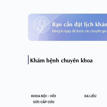
Bạn cần đặt lịch khá
Đăng kí ngay để được các chuyên gia
Khám bệnh chuyên khoa
OA NỘI
KHOA NỘI – HỒI
DA LIỄU
 KHỚP
SỨC CẤP CỨU