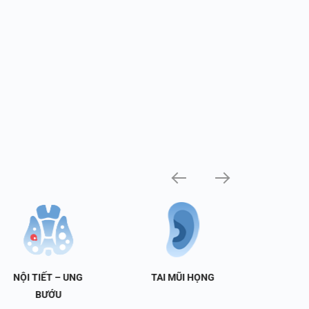
NỘI TIẾT – UNG
TAI MŨI HỌNG
TIẾT 
BƯỚU