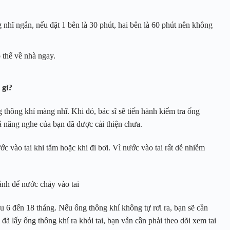
 nhĩ ngắn, nếu đặt 1 bên là 30 phút, hai bên là 60 phút nên không
 thể về nhà ngay.
 gì?
g thông khí màng nhĩ. Khi đó, bác sĩ sẽ tiến hành kiểm tra ống
ả năng nghe của bạn đã được cải thiện chưa.
ớc vào tai khi tắm hoặc khi đi bơi. Vì nước vào tai rất dễ nhiễm
ánh để nước chảy vào tai
u 6 đến 18 tháng. Nếu ống thông khí không tự rơi ra, bạn sẽ cần
 đã lấy ống thông khí ra khỏi tai, bạn vẫn cần phải theo dõi xem tai