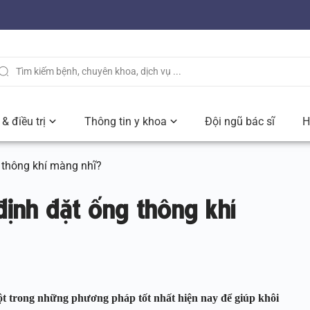
& điều trị
Thông tin y khoa
Đội ngũ bác sĩ
H
ng thông khí màng nhĩ?
 định đặt ống thông khí
ột trong những phương pháp tốt nhất hiện nay để giúp khôi