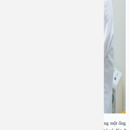
Trong quy trình nội soi tai,mũi, họng bác sĩ sẽ sử dụng một ống