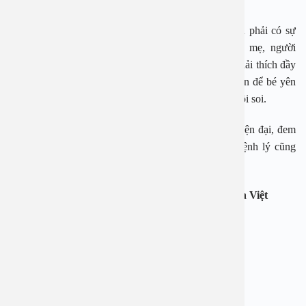
Đối với trẻ nhỏ, đặc biệt là trẻ dưới 5 tuổi, càng cần phải có sự
phối hợp và hợp tác giữa người nhà của trẻ (bố, mẹ, người
thân…). Bố mẹ hoặc người nhà đi cùng em bé, cần giải thích đầy
đủ và rõ ràng để các em chuẩn bị tâm lý và động viên để bé yên
tâm hợp tác với bác sĩ hơn trong quá trình thực hiện nội soi.
Đây được coi là phương pháp chẩn đoán hình ảnh hiện đại, đem
lại hình ảnh rõ nét giúp các bác sĩ đánh giá được bệnh lý cũng
như tổn thương vùng tai mũi họng.
Ưu điểm của phương pháp nội soi tại bệnh viện An Việt
– Không gây đau đớn kích ứng cho người bệnh
– An toàn, ít xảy ra biến chứng
– Thời gian thực hiện nhanh 2-5p