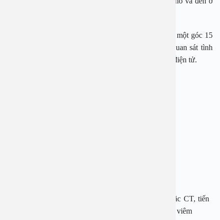
nội soi mỏng, mềm dẻo có kèm với một máy quay nhỏ và đèn ở
phía đầu ống.
Trong quá trình thực hiện, bệnh nhân ngả đầu ra sau một góc 15
độ. Bác sĩ sẽ đưa ống nội soi vào tai mũi họng và quan sát tình
trạng sức khoẻ của các vị trí này thông qua màn hình điện tử.
Khi nào thì trẻ được chỉ định nội soi mũi.
Chỉ định nội soi mũi được thực hiện khi:
Nghẹt mũi, phải thở bằng miệng
Chảy máu mũi
Chảy mũi xanh, nói giọng mũi
Mắc dị tật ở mũi
Được chẩn đoán viêm xoang đã chụp X-Quang hoặc CT, tiến
hành nội soi để tìm được nguyên nhân chính xác gây viêm