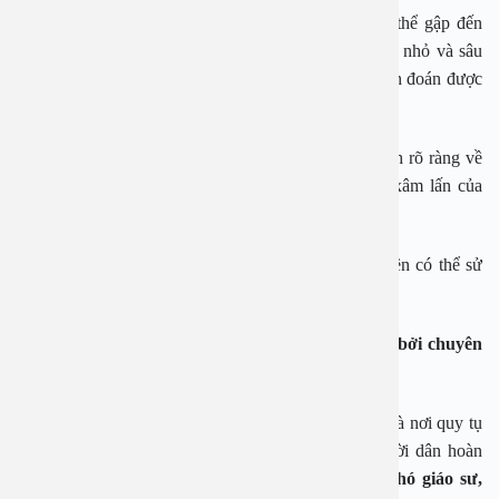
– Hình ảnh sắc nét hơn, chính xác hơn, ống soi có thể gập đến
130 độ giúp bác sĩ quan sát rõ được các ngóc ngách nhỏ và sâu
của tai mũi họng. Bác sĩ có thể sớm phát hiện và chẩn đoán được
các bệnh lý ở vùng tai mũi họng, đặc biệt là ung thư.
– Phương pháp nội soi tai mũi họng, có thể phân tích rõ ràng về
vùng lành tính và vùng ung thư, đánh giá mức độ xâm lấn của
khối u, lấy nội soi qua sinh thiết được chuẩn xác hơn.
Một điểm cộng khác là đường ống nội soi rất nhỏ nên có thể sử
dụng để nội soi, chẩn đoán cho cả bệnh nhi.
Đến bệnh viện được thăm khám, nội soi trực tiếp bởi chuyên
gia đầu ngành
Chuyên khoa Tai Mũi Họng của Bệnh viện An Việt là nơi quy tụ
của nhiều bác sĩ với trình độ chuyên môn cao, người dân hoàn
toàn có thể đặt lịch khám với các chuyên gia nhe
Phó giáo sư,