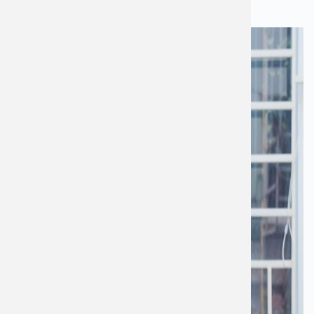
Tiến sĩ, Bác sĩ Nguyễn Thị Hoài An