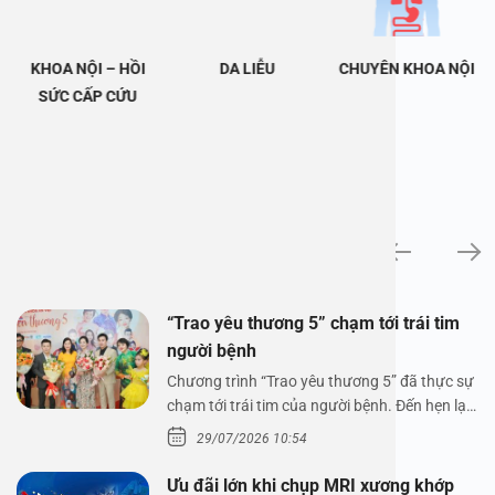
KHOA NỘI – HỒI
DA LIỄU
CHUYÊN KHOA NỘI
SỨC CẤP CỨU
Tin tức
“Trao yêu thương 5” chạm tới trái tim
người bệnh
Chương trình “Trao yêu thương 5” đã thực sự
chạm tới trái tim của người bệnh. Đến hẹn lại
lên,…
29/07/2026 10:54
Ưu đãi lớn khi chụp MRI xương khớp