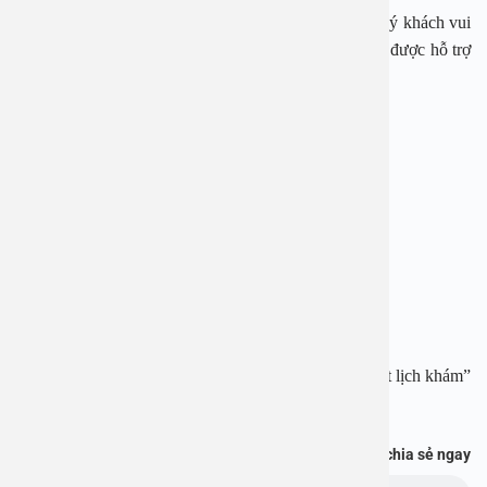
Ngay bây giờ, nếu cần tư vấn, đặt lịch thăm khám, quý khách vui
lòng gọi qua hotline:
1900 28 38
–
0965 98 37 73
để được hỗ trợ
nhanh nhất.
BỆNH VIỆN ĐA KHOA AN VIỆT
Địa chỉ:
1E Trường Chinh, Thanh Xuân, Hà Nội
Hotline:
1900 28 38
–
0965 98 37 73
Website:
www.benhvienanviet.com
Fanpage:
https://www.facebook.com/benhvienanviet
Tải APP Bệnh viện An Việt để “Tra cứu kết quả – Đặt lịch khám”
và hơn thế nữa :
https://onelink.to/pjmasd
Bạn thấy thông tin này hữu ích, chia sẻ ngay
Chủ đề: