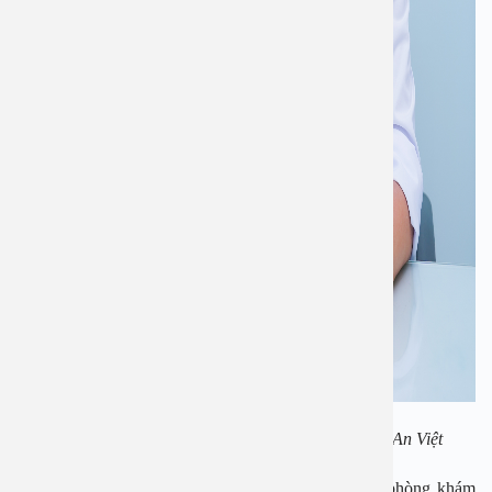
Bác sĩ chuyên khoa I Bùi Ngọc Lâm – Bệnh viện An Việt
Bác sĩ chuyên khoa I Bùi Ngọc Lâm – Phụ trách phòng khám