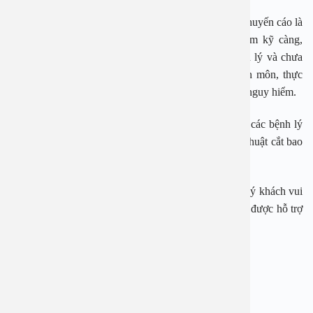
Việc cắt bao quy đầu tại nhà được các chuyên khoa khuyến cáo là
việc không nên làm. Bởi nếu chưa được thăm khám kỹ càng,
không hiểu biết đúng về cấu tạo, tình trạng của bệnh lý và chưa
kể đến việc không được trang bị về kỹ thuật chuyên môn, thực
hiện không đúng cách sẽ gây ra rất nhiều biến chứng nguy hiểm.
Bệnh viện Đa khoa An Việt là địa chỉ điều trị uy tín các bệnh lý
về nam khoa tiết niệu trong đó có việc thực hiện thủ thuật cắt bao
quy đầu.
Ngay bây giờ, nếu cần tư vấn, đặt lịch thăm khám, quý khách vui
lòng gọi qua hotline:
1900 28 38
–
0965 98 37 73
để được hỗ trợ
nhanh nhất.
—————————-
BỆNH VIỆN ĐA KHOA AN VIỆT
Địa chỉ: 1E Trường Chinh, Thanh Xuân, Hà Nội