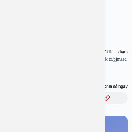
Hotline:
1900 28 38
–
0965 98 37 73
Website:
www.benhvienanviet.com
Fanpage:
https://www.facebook.com/benhvienanviet
Tải APP Bệnh viện An Việt để “Tra cứu kết quả – Đặt lịch khám
– Video Call với bác sĩ” và hơn thế nữa :
https://onelink.to/pjmasd
Bạn thấy thông tin này hữu ích, chia sẻ ngay
Chủ đề:
Bạn cần đặt lịch khám