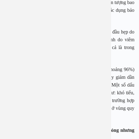
thể nhìn thấy được ngay từ khi bé trai mới sinh ra. Hiện tượng bao
quy đầu dính với quy đầu một cách tự nhiên nhằm tác dụng bảo
vệ phần quy đầu và lỗ tiểu khi trẻ mới sinh ra.
Hẹp bao quy đầu bệnh lý: Đây là hiện tượng bao quy đầu hẹp do
sự xuất hiện của sẹo xơ. Những sẹo này hình thành do viêm
nhiễm nhiều lần ở phần quy đầu, thường gặp hơn cả là trong
những trường hợp bị dài bao quy đầu.
Theo các bác sĩ nam khoa, đa số bé trai mới sinh (khoảng 96%)
đều bị hẹp bao quy đầu sinh lý, đến 3 tuổi, tỷ lệ này giảm dần
xuống còn 10% và giảm xuống còn 1% lúc 14 tuổi. Một số dấu
hiệu có thể nhận biết được trẻ bị hẹp bao quy đầu như: khó tiểu,
bao quy đầu sưng đỏ do lỗ tiểu bị chít hẹp, một số trường hợp
nước tiểu của bé rất đục và hôi, nhìn thấy chất cặn bã ở vùng quy
đầu hoặc vùng xơ của bao quy đầu…
Cắt bao quy đầu là tiểu phẫu đơn giản nhanh chóng nhưng
không được tự ý thực hiện