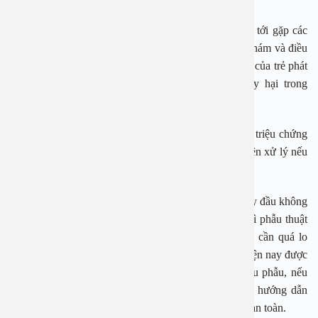
Khi trẻ bị hẹp bao quy đầu, phụ huynh cần đưa con tới gặp các
bác sĩ chuyên khoa nam học tiết niệu để được thăm khám và điều
trị đúng cách. Đây là khởi nguồn giúp cho dương vật của trẻ phát
triển bình thường và tránh những biến chứng nguy hại trong
tương lai.
Các bậc cha mẹ cần đặc biệt chú ý khi trẻ có những triệu chứng
bất thường ở bao quy đầu, tuyệt đối không nên tùy tiện xử lý nếu
chưa thăm khám và hỏi ý kiến bác sĩ.
Đối với người trưởng thành, nếu hẹp hoặc dài bao quy đầu không
thể khắc phục bằng phương pháp điều trị nội khoa thì phẫu thuật
là điều cần thiết. Tuy nhiên, bệnh nhân cũng không cần quá lo
lắng bởi theo bác sĩ Lâm, thủ thuật cắt bao quy đầu hiện nay được
thực hiện khá đơn giản và nhanh chóng. Sau khi tiểu phẫu, nếu
bệnh nhân chăm sóc đúng cách và tuân thủ theo sự hướng dẫn
của bác sĩ thì chỉ một thời gian ngắn là sẽ phục hồi hoàn toàn.