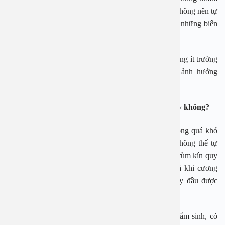
Nam học – Tiết niệu, Bệnh viện An Việt cho biết: “Không nên tự
ý thực hiện cắt hay tuột bao quy đầu tại nhà để tránh những biến
chứng cho sức khỏe.
Với hơn 30 năm công tác trong ngành, tôi đã gặp không ít trường
hợp phải gánh chịu những hậu quả khôn lường, ảnh hưởng
nghiêm trọng tới sức khỏe và chất lượng cuộc sống”.
Có phải nam giới nào cũng bị hẹp bao quy đầu hay không?
Theo bác sĩ Lâm, hẹp bao quy đầu là hiện tượng không quá khó
gặp ở nhiều người. Đây là tình trạng bao quy đầu không thể tự
tuột khỏi quy đầu dương vật, có người bao quy đầu trùm kín quy
đầu trong khi có người chỉ trùm một phần. Ngay cả khi cương
cứng cũng không thể lột bao quy đầu. Hẹp bao quy đầu được
chia làm hẹp bao quy đầu sinh lý và bệnh lý.
Hẹp bao quy đầu sinh lý: Là hiện tượng xuất hiện bẩm sinh, có