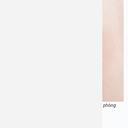
Phụ huynh cần nhớ và thực hiện đầy đủ lịch tiêm phòng
của trẻ. Ảnh minh họa
– Mũi 1: Tiêm sớm nhất khi trẻ được 6 tuần tuổi.