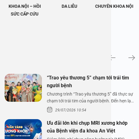
KHOA NỘI – HỒI
DA LIỄU
CHUYÊN KHOA NỘI
SỨC CẤP CỨU
Tin tức
“Trao yêu thương 5” chạm tới trái tim
người bệnh
Chương trình “Trao yêu thương 5” đã thực sự
chạm tới trái tim của người bệnh. Đến hẹn lại
lên,…
29/07/2026 10:54
Ưu đãi lớn khi chụp MRI xương khớp
của Bệnh viện đa khoa An Việt