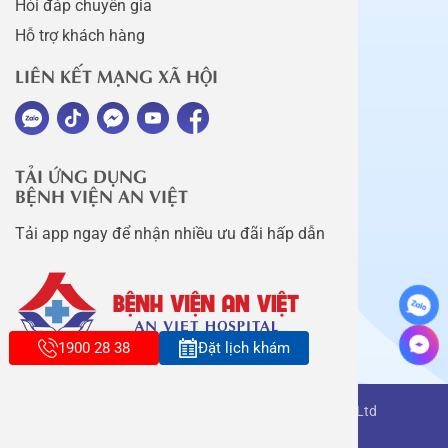
Hỏi đáp chuyên gia
Hỗ trợ khách hàng
LIÊN KẾT MẠNG XÃ HỘI
TẢI ỨNG DỤNG
BỆNH VIỆN AN VIỆT
Tải app ngay để nhận nhiều ưu đãi hấp dẫn
1900 28 38
Đặt lịch khám
Copyright belongs to An Viet Thang Long Co., Ltd
Terms of use