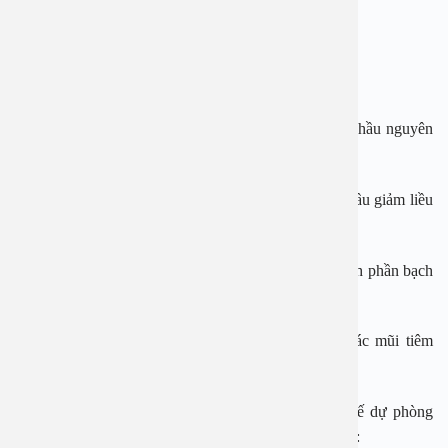
– Mũi 2: Tiêm sau mũi 1 ít nhất 4 tuần.
– Mũi 3: Tiêm sau mũi 2 ít nhất 4 tuần.
– Mũi nhắc lại 1: Tiêm vaccine có thành phần bạch hầu nguyên
liều, tiêm lúc 18 đến 24 tháng tuổi.
– Mũi nhắc lại 2: Tiêm vaccine có thành phần bạch hầu giảm liều
lúc 4 đến 7 tuổi.
Đối với thanh thiếu niên: Tiêm 1 mũi vaccine có thành phần bạch
hầu giảm liều lúc 9 đến 15 tuổi.
Ngoài ra, người lớn cũng có thể được tiêm thêm các mũi tiêm
nhắc lại để đảm bảo sự bảo vệ liên tục khi cần thiết.
Để chủ động phòng chống bệnh bạch hầu, Cục Y tế dự phòng
khuyến cáo người dân cần thực hiện tốt các biện pháp: