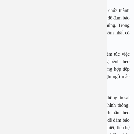
– Đưa trẻ đi tiêm chủng theo lịch tiêm các vaccine có chứa thành
bạch hầu (DPT-VGB-Hib, DPT…) đầy đủ, đúng lịch để đảm bảo
miễn dịch phòng bệnh cho trẻ trong độ tuổi tiêm chủng. Trong
trường hợp hoãn tiêm, đưa trẻ tham gia tiêm chủng sớm nhất có
thể.
– Người dân tại nơi có ổ dịch cần chấp hành nghiêm túc việc
uống thuốc điều trị dự phòng và tiêm vaccine phòng bệnh theo
chỉ định và khuyến cáo của cơ quan y tế. Trong trường hợp tiếp
xúc gần tự theo dõi sức khỏe, khi có triệu chứng nghi ngờ mắc
bệnh phải thông báo ngay cho cán bộ y tế.
– Người dân không để tâm lý hoang mang, tiếp nhận thông tin sai
lệch từ các phương tiện thông tin đại chúng không chính thống;
thực hiện tiêm chủng vaccine chứa thành phần bạch hầu theo
đúng khuyến cáo của cơ quan y tế phòng chống dịch để đảm bảo
an toàn, hiệu quả phòng bệnh. Trong trường hợp cần thiết, liên hệ