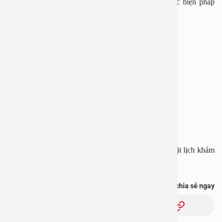
với cơ sở y tế gần nhất để nhận được tư vấn về các biện pháp
phòng bệnh bạch hầu.
BỆNH VIỆN ĐA KHOA AN VIỆT
Địa chỉ: 1E Trường Chinh, Thanh Xuân, Hà Nội
Hotline: 1900 28 38 – 0965 98 37 73
Website:
www.benhvienanviet.com
Fanpage:
https://www.facebook.com/benhvienanviet
Tải APP Bệnh viện An Việt để “Tra cứu kết quả – Đặt lịch khám
với bác sĩ” và hơn thế nữa :
https://onelink.to/pjmasd
Bạn thấy thông tin này hữu ích, chia sẻ ngay
Chủ đề: