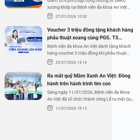
Giảm 20% phí chụp cộng hưởng từ (MRI)
xương khớp tại Bệnh viện đa khoa An Việt
Bệnh viện đa…
27/07/2026 10:30
Voucher 3 triệu đồng tặng khách hàng
phẫu thuật xoang cùng PGS. TS
Nguyễn Thị Hoài An
Bệnh viện đa khoa An Việt dành tặng khách
hàng voucher 3 triệu đồng khi phẫu thuật
xoang cùng PGS.…
25/07/2026 14:16
Ra mắt quỹ Mầm Xanh An Việt: Đồng
hành trên hành trình tìm con
Sáng ngày 11/07/2026, Bệnh viện đa khoa
An Việt đã tổ chức thành công Lễ ra mắt Quỹ
Mầm Xanh…
11/07/2026 18:15