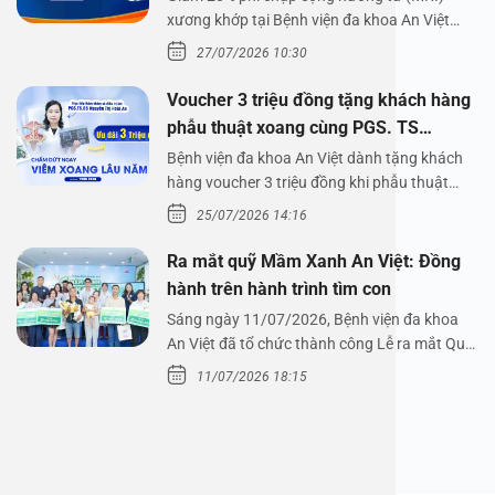
xương khớp tại Bệnh viện đa khoa An Việt
Bệnh viện đa…
27/07/2026 10:30
Voucher 3 triệu đồng tặng khách hàng
phẫu thuật xoang cùng PGS. TS
Nguyễn Thị Hoài An
Bệnh viện đa khoa An Việt dành tặng khách
hàng voucher 3 triệu đồng khi phẫu thuật
xoang cùng PGS.…
25/07/2026 14:16
Ra mắt quỹ Mầm Xanh An Việt: Đồng
hành trên hành trình tìm con
Sáng ngày 11/07/2026, Bệnh viện đa khoa
An Việt đã tổ chức thành công Lễ ra mắt Quỹ
Mầm Xanh…
11/07/2026 18:15