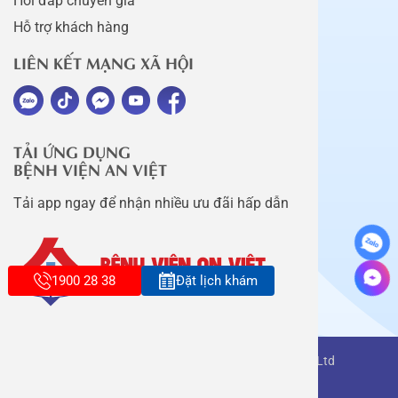
Hỏi đáp chuyên gia
Hỗ trợ khách hàng
LIÊN KẾT MẠNG XÃ HỘI
TẢI ỨNG DỤNG
BỆNH VIỆN AN VIỆT
Tải app ngay để nhận nhiều ưu đãi hấp dẫn
1900 28 38
Đặt lịch khám
Copyright belongs to An Viet Thang Long Co., Ltd
Terms of use