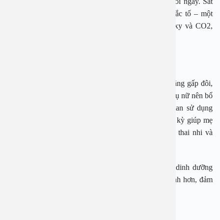
Trước khi mang thai, cơ thể cần ít nhất 15 mg sắt mỗi ngày. Sắt
đóng vai trò quan trọng trong công việc tạo huyết sắc tố – một
thành phần của tế bào hồng cầu giúp vận chuyển oxy và CO2,
đồng thời hỗ trợ hệ miễn dịch.
2. Trong kỳ
Trong thời gian mang thai, nhu cầu sắt của mẹ bầu tăng gấp đôi,
tăng khoảng 30 mg mỗi ngày. WHO khuyến khích phụ nữ nên bổ
sung sắt từ khi phát hiện có thai và kéo dài thời gian sử dụng
trong thời gian một tháng sau khi sinh. Sắt trong thai kỳ giúp mẹ
bầu duy trì sức khỏe, hỗ trợ quá trình phát triển của thai nhi và
phòng ngừa hiện tượng băng huyết sau sinh.
Ngoài sắt, mẹ bầu cũng nên bổ sung thêm các chất dinh dưỡng
khác như canxi và axit folic để giúp cơ thể khỏe mạnh hơn, đảm
bảo sự phát triển toàn diện của bé.
3. Sau khi sinh