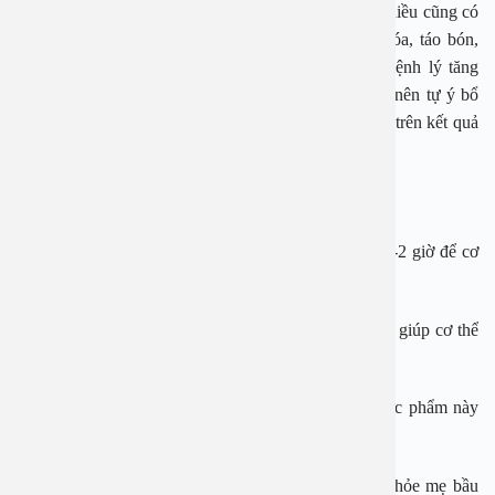
Mặc dù sắt rất quan trọng, nhưng việc bổ sung quá nhiều cũng có
thể gây ra các vấn đề sức khỏe như rối loạn tiêu hóa, táo bón,
buồn nôn, và thậm chí chí tăng nguy cơ mắc các bệnh lý tăng
huyết áp, tiểu đường thai kỳ. Vì vậy, mẹ bầu không nên tự ý bổ
sung sắt mà cần có sự chỉ định cụ thể của bác sĩ dựa trên kết quả
xét nghiệm máu.
Cách sử dụng sắt đúng cách
Thời điểm uống: Nên uống sắt sau bữa ăn khoảng 1-2 giờ để cơ
thể hấp thu tốt hơn.
Kết hợp với vitamin C: Uống sắt cùng với vitamin C giúp cơ thể
hấp thụ sắt hiệu quả hơn.
Tránh uống sắt cùng trà, cà phê hoặc canxi: Các thực phẩm này
cản trở quá trình hấp thụ sắt.
Việc bổ sung sắt đúng cách không chỉ tốt cho sức khỏe mẹ bầu