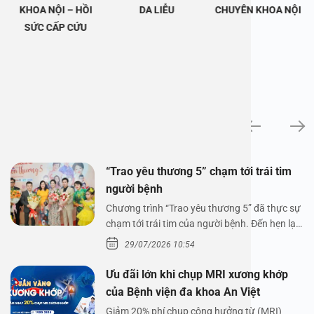
KHOA NỘI – HỒI
DA LIỄU
CHUYÊN KHOA NỘI
SỨC CẤP CỨU
Tin tức
“Trao yêu thương 5” chạm tới trái tim
người bệnh
Chương trình “Trao yêu thương 5” đã thực sự
chạm tới trái tim của người bệnh. Đến hẹn lại
lên,…
29/07/2026 10:54
Ưu đãi lớn khi chụp MRI xương khớp
của Bệnh viện đa khoa An Việt
Giảm 20% phí chụp cộng hưởng từ (MRI)