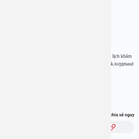
Hotline: 1900 28 38 – 0965 98 37 73
Website: www.benhvienanviet.com
Fanpage: https://www.facebook.com/benhvienanviet
Tải APP Bệnh viện An Việt để “Tra cứu kết quả – Đặt lịch khám
– Video Call với bác sĩ” và hơn thế nữa : https://onelink.to/pjmasd
Bạn thấy thông tin này hữu ích, chia sẻ ngay
Chủ đề: