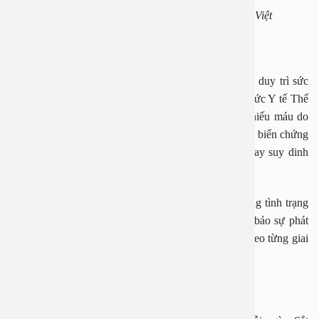
TS. BS Lê Minh Châu- Bệnh viện đa khoa An Việt
Tầm quan trọng của việc bổ sung sắt
Sắt là một chất khoáng thiết yếu giúp cơ thể mẹ bầu duy trì sức
khỏe và hỗ trợ sự phát triển của thai nhi. Theo Tổ chức Y tế Thế
giới (WHO), có khoảng 40% phụ nữ mang thai bị thiếu máu do
thiếu sắt trong thai kỳ. Điều này có thể dẫn đến nhiều biến chứng
nguy hiểm cho mẹ và bé như sinh non, thiếu cân, hay suy dinh
dưỡng.
Việc bổ sung sắt đúng cách có thể giúp mẹ bầu phòng tình trạng
thiếu máu, duy trì hệ miễn dịch khỏe mạnh và đảm bảo sự phát
triển toàn diện của thai nhi. Lượng sắt cần thay đổi theo từng giai
đoạn của thai kỳ.
1. Trước khi mang thai