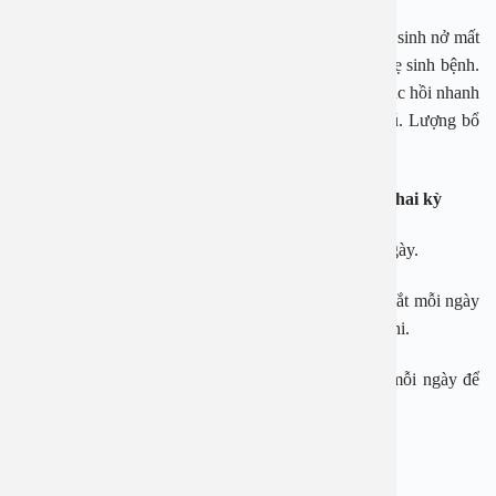
Sau khi sinh, cơ thể mẹ thường thiếu sắt do quá trình sinh nở mất
máu. Điều này càng nguy hiểm hơn đối với các bà mẹ sinh bệnh.
Việc bổ sung sắt sau sinh là cần thiết để cơ thể mẹ phục hồi nhanh
chóng và duy trì sức khỏe trong giai đoạn cho con bú. Lượng bổ
sung sắt sau sinh khoảng 9 mg mỗi ngày.
Hàm lượng sắt cần thiết trong từng giai đoạn của thai kỳ
Cá nguyệt đầu tiên (3 tháng đầu): 30-60 mg sắt mỗi ngày.
Tam cá nguyệt quế thứ hai (3 tháng giữa): 30-60 mg sắt mỗi ngày
để đáp ứng nhu cầu phát triển nhanh chóng của thai nhi.
Tam cá nguyệt thứ ba (3 tháng cuối): 50-60 mg sắt mỗi ngày để
chuẩn bị cho quá trình chuyển dạ và sinh nở.
Những lưu ý khi bổ sung sắt