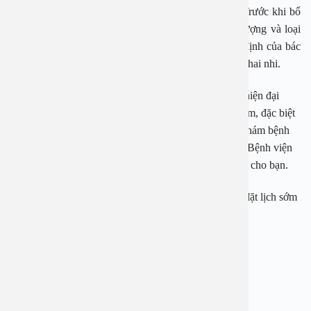
mà còn đảm bảo sự phát triển tốt nhất cho thai nhi. Trước khi bổ
sung, mẹ bầu nên đến thăm bác sĩ để được tư vấn lượng và loại
sắt phù hợp. Bên cạnh đó, theo dõi thai kỳ theo chỉ định của bác
sĩ là điều cần thiết để bảo vệ sức khỏe của mẹ bầu và thai nhi.
Bệnh viện đa khoa An Việt có hệ thống trang thiết bị hiện đại
cùng đội ngũ chuyên gia, bác sĩ nhiều năm kinh nghiệm, đặc biệt
là TS. BS Lê Minh Châu, nguyên Phó trưởng khoa Khám bệnh
BV Phụ sản Trung ương, trưởng khoa Sản phụ khoa- Bệnh viện
An Việt, sẽ là địa chỉ thăm khám sức khỏe uy tín dành cho bạn.
Liên hệ ngay hotline 1900 28 38 – 0965 98 37 73 để đặt lịch sớm
nhất.
—————————-
BỆNH VIỆN ĐA KHOA AN VIỆT
Địa chỉ: 1E Trường Chinh, Thanh Xuân, Hà Nội