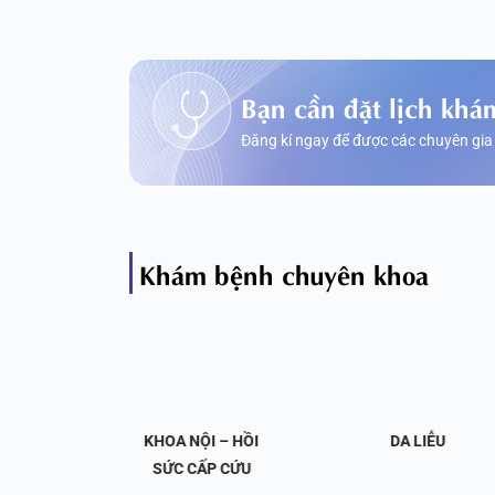
Bạn cần đặt lịch khá
Đăng kí ngay để được các chuyên gia
Khám bệnh chuyên khoa
OA NỘI
KHOA NỘI – HỒI
DA LIỄU
 KHỚP
SỨC CẤP CỨU