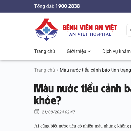
S
1900 2838
Tổng đài:
k
i
p
t
o
c
Trang chủ
Giới thiệu
Dịch vụ khám 
o
n
t
Trang chủ
Màu nước tiểu cảnh báo tình trạn
e
Màu nước tiểu cảnh b
n
t
khỏe?
21/08/2024 02:47
Ai cũng biết nước tiểu có nhiều màu nhưng không ph