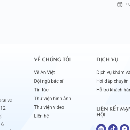
11
VỀ CHÚNG TÔI
DỊCH VỤ
Về An Việt
Dịch vụ khám và 
Đội ngũ bác sĩ
Hỏi đáp chuyên 
Tin tức
Hỗ trợ khách hà
Thư viện hình ảnh
ạch và
LIÊN KẾT MẠ
Thư viện video
012
HỘI
Liên hệ
ố
16