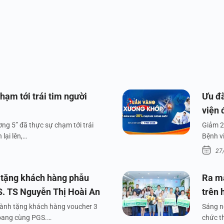
hạm tới trái tim người
Ưu đã
viện 
ng 5” đã thực sự chạm tới trái
Giảm 2
lại lên,…
Bệnh v
27
 tặng khách hàng phẫu
Ra m
S. TS Nguyễn Thị Hoài An
trên 
dành tặng khách hàng voucher 3
Sáng n
xoang cùng PGS.…
chức t