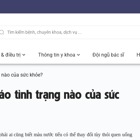
& điều trị
Thông tin y khoa
Đội ngũ bác sĩ
H
g nào của sức khỏe?
áo tình trạng nào của sức
ải ai cũng biết màu nước tiểu có thể thay đổi tùy thói quen uống