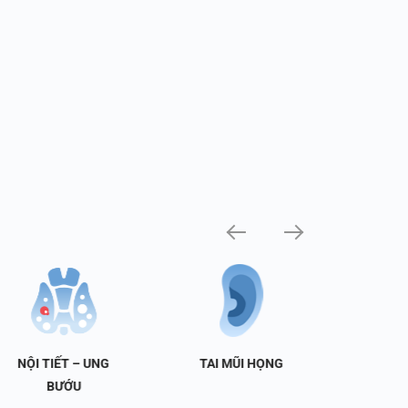
NỘI TIẾT – UNG
TAI MŨI HỌNG
TIẾT 
BƯỚU