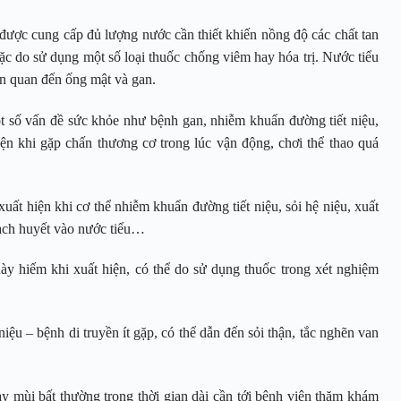
ược cung cấp đủ lượng nước cần thiết khiến nồng độ các chất tan
oặc do sử dụng một số loại thuốc chống viêm hay hóa trị. Nước tiểu
ên quan đến ống mật và gan.
t số vấn đề sức khỏe như bệnh gan, nhiễm khuẩn đường tiết niệu,
iện khi gặp chấn thương cơ trong lúc vận động, chơi thể thao quá
uất hiện khi cơ thể nhiễm khuẩn đường tiết niệu, sỏi hệ niệu, xuất
bạch huyết vào nước tiểu…
này hiếm khi xuất hiện, có thể do sử dụng thuốc trong xét nghiệm
iệu – bệnh di truyền ít gặp, có thể dẫn đến sỏi thận, tắc nghẽn van
y mùi bất thường trong thời gian dài cần tới bệnh viện thăm khám