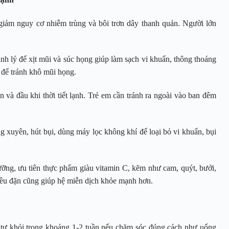
iảm nguy cơ nhiễm trùng và bôi trơn dây thanh quản. Người lớn
h lý để xịt mũi và súc họng giúp làm sạch vi khuẩn, thông thoáng
 để tránh khô mũi họng.
 và đầu khi thời tiết lạnh. Trẻ em cần tránh ra ngoài vào ban đêm
 xuyên, hút bụi, dùng máy lọc không khí để loại bỏ vi khuẩn, bụi
ng, ưu tiên thực phẩm giàu vitamin C, kẽm như cam, quýt, bưởi,
 đều đặn cũng giúp hệ miễn dịch khỏe mạnh hơn.
 tự khỏi trong khoảng 1-2 tuần nếu chăm sóc đúng cách như uống