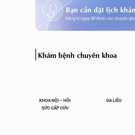
Bạn cần đặt lịch khá
Đăng kí ngay để được các chuyên gia
Khám bệnh chuyên khoa
OA NỘI
KHOA NỘI – HỒI
DA LIỄU
 KHỚP
SỨC CẤP CỨU