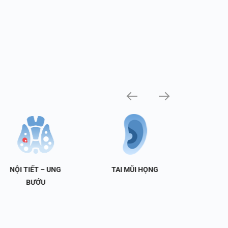
NỘI TIẾT – UNG
TAI MŨI HỌNG
TIẾT 
BƯỚU