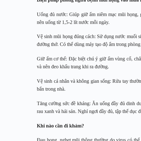
Uống đủ nước: Giúp giữ ẩm niêm mạc mũi họng, g
nên uống từ 1,5-2 lít nước mỗi ngày.
Vệ sinh mũi họng đúng cách: Sử dụng nước muối sin
đường thở. Có thể dùng máy tạo độ ẩm trong phòng
Giữ ấm cơ thể: Đặc biệt chú ý giữ ấm vùng cổ, chân
và nên đeo khẩu trang khi ra đường.
Vệ sinh cá nhân và không gian sống: Rửa tay thường
bẩn trong nhà.
Tăng cường sức đề kháng: Ăn uống đầy đủ dinh dưỡ
rau xanh và hải sản. Nghỉ ngơi đầy đủ, tập thể dục
Khi nào cần đi khám?
Đau họng, nghẹt mũi thông thường do virus có thể