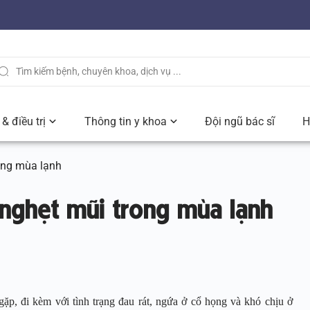
& điều trị
Thông tin y khoa
Đội ngũ bác sĩ
H
ong mùa lạnh
nghẹt mũi trong mùa lạnh
ặp, đi kèm với tình trạng đau rát, ngứa ở cổ họng và khó chịu ở