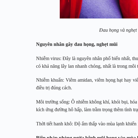
Đau họng và nghẹt 
Nguyên nhân gây đau họng, nghẹt mũi
Nhiễm virus: Đây là nguyên nhân phổ biến nhất, th
có khả năng lây lan nhanh chóng, nhất là trong môi
Nhiễm khuẩn: Viêm amidan, viêm họng hạt hay viê
điều trị đúng cách.
Môi trường sống: Ô nhiễm không khí, khói bụi, hóa 
kích ứng đường hô hấp, làm trầm trọng thêm tình tr
Thời tiết hanh khô: Độ ẩm thấp vào mùa lạnh khiến
Biện pháp phòng ngừa bệnh mũi họng vào mùa 