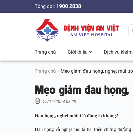
S
1900 2838
Tổng đài:
k
i
p
t
o
c
Trang chủ
Giới thiệu
Dịch vụ khám 
o
n
t
Trang chủ
Mẹo giảm đau họng, nghẹt mũi tr
e
Mẹo giảm đau họng, 
n
t
17/12/2024 08:29
Đau họng, nghẹt mũi: Có đáng lo không?
Đau họng và nghẹt mũi là hai triệu chứng thường g