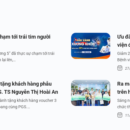
hạm tới trái tim người
Ưu đã
viện 
ng 5” đã thực sự chạm tới trái
Giảm 2
lại lên,…
Bệnh v
27
 tặng khách hàng phẫu
Ra m
S. TS Nguyễn Thị Hoài An
trên 
dành tặng khách hàng voucher 3
Sáng n
xoang cùng PGS.…
chức t
11