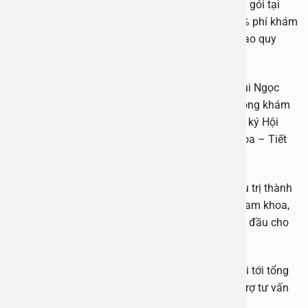
Đặc biệt, với gói phẫu thuật cắt bao quy đầu trọn gói tại
Bệnh viện An Việt, bệnh nhân sẽ được miễn 100% phí khám
Nam khoa và giảm 10% chi phí phẫu thuật cắt bao quy
đầu.
Trực tiếp thăm khám và phẫu thuật bởi: BSCK Bùi Ngọc
Lâm – Nguyên Phó trưởng khoa – Phụ trách phòng khám
Ngoại, Bệnh viện Đa khoa Xanh-pôn, Nguyên thư ký Hội
Ngoại khoa Hà Nội hiện đang phụ trách Nam khoa – Tiết
niệu của Bệnh viện An Việt.
Hơn 30 năm kinh nghiệm, bác sĩ đã trực tiếp điều trị thành
công cho hàng ngàn bệnh nhân về các bệnh lý nam khoa,
đặc biệt chuyên môn sâu các bệnh lý về bao quy đầu cho
người lớn và trẻ nhỏ.
Nếu cần tư vấn thêm hoặc đặt lịch bạn có thể gọi tới tổng
đài 1900 2838 hoặc 0965 98 37 73 để được hỗ trợ tư vấn
hoàn toàn miễn phí.