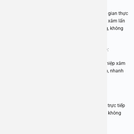
Phương pháp cắt bao quy đầu truyền thống, thời gian thực
hiện thường kéo dài hơn. Khi áp dụng công nghệ xâm lấn
tối thiểu, cắt bao quy đầu thực hiện nhanh chóng, không
cần rút chỉ.
Hạn chế tình trạng chảy máu, không gây đau đớn:
Vết cắt thực hiện trên bao quy đầu rất nhỏ, can thiệp xâm
lấn ít nên bệnh nhân không có cảm giác đau đớn, nhanh
phục hồi hơn so với phương pháp truyền thống.
Đảm bảo tính chính xác của ca phẫu thuật:
Với kỹ thuật xâm lấn tối thiểu bác sĩ sẽ can thiệp trực tiếp
vào vùng bao quy đầu, đảm bảo xử lý chính xác, không
gây tổn thương sang các bộ phận xung quanh.