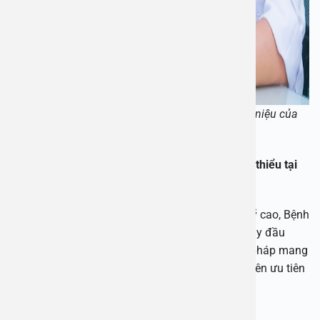
BSCK Bùi Ngọc Lâm- phụ trách Nam khoa – Tiết niệu của
Bệnh viện An Việt
Cắt bao quy đầu bằng phương pháp xâm lấn tối thiểu tại
Bệnh viện An Việt
Với mục đích đảm bảo hiệu quả và tính thẩm mỹ cao, Bệnh
viện Đa khoa An Việt ưu tiên lựa chọn cắt bao quy đầu
bằng kỹ thuật xâm lấn tối thiểu. Đây là phương pháp mang
tới những ưu điểm vượt trội mà các bệnh nhân nên ưu tiên
lựa chọn:
Rút ngắn thời gian thực hiện: