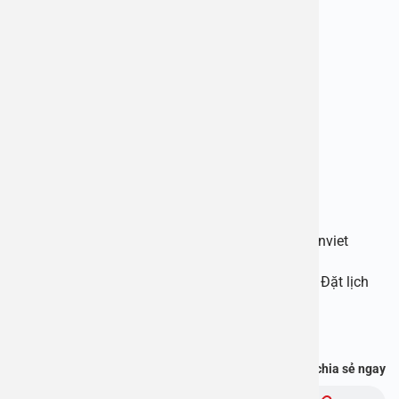
—————————-
BỆNH VIỆN ĐA KHOA AN VIỆT
Địa chỉ: 1E Trường Chinh, Thanh Xuân, Hà Nội
Hotline: 1900 28 38 – 0965 98 37 73
Website:
www.benhvienanviet.com
Fanpage: https://www.facebook.com/benhvienanviet
Tải APP Bệnh viện An Việt để “Tra cứu kết quả – Đặt lịch
khám – Video Call với bác sĩ” và hơn thế nữa :
https://onelink.to/pjmasd
Bạn thấy thông tin này hữu ích, chia sẻ ngay
Chủ đề: