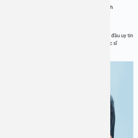
Ảnh hưởng tới khả năng tình dục khi trưởng thành
Tăng nguy cơ gây ung thư dương vật
Bệnh viện Đa khoa An Việt là địa chỉ cắt bao quy đầu uy tín
với trang thiết bị hiện đại, cơ sở tiên tiến cùng bác sĩ
chuyên môn giỏi.