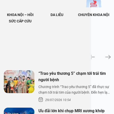
KHOA NỘI – HỒI
DA LIỄU
CHUYÊN KHOA NỘI
SỨC CẤP CỨU
Tin tức
“Trao yêu thương 5” chạm tới trái tim
người bệnh
Chương trình “Trao yêu thương 5” đã thực sự
chạm tới trái tim của người bệnh. Đến hẹn lại
lên,…
29/07/2026 10:54
Ưu đãi lớn khi chụp MRI xương khớp