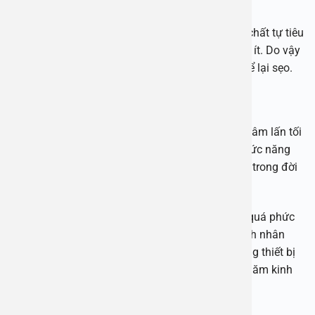
Tính thẩm mỹ cao:
Nhờ việc sử dụng loại chỉ khâu đặc biệt, có tính chất tự tiêu
nên vết thương nhanh lành, nguy cơ nhiễm trùng ít. Do vậy
mà bao quy đầu được xử lý nhẹ nhàng, không để lại sẹo.
Cải thiện khả năng tình dục cho nam giới:
Không chỉ đảm bảo tính thẩm mỹ cao, kỹ thuật xâm lấn tối
thiểu này còn hạn chế tổn thương cấu trúc và chức năng
của bộ phận dương vật, giúp nam giới tự tin hơn trong đời
sống chăn gối.
Điều trị bệnh lý hẹp bao quy đầu mặc dù không quá phức
tạp, tuy nhiên để đảm bảo hiệu quả, an toàn bệnh nhân
cần được thăm khám tại cơ sở y tế uy tín, có trang thiết bị
hiện đại, đội ngũ bác sĩ chuyên môn giỏi, nhiều năm kinh
nghiệm.