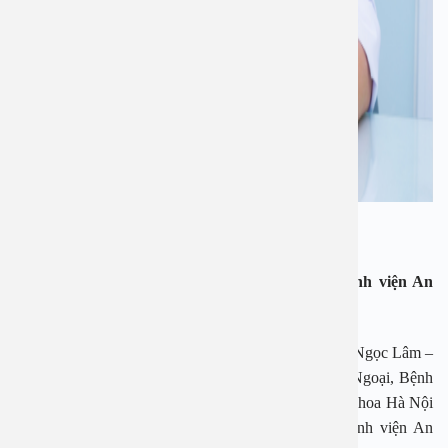
BSCK Bùi Ngọc Lâm
Gói phẫu thuật cắt bao quy đầu trọn gói tại Bệnh viện An
Việt:
– Trực tiếp thăm khám và phẫu thuật bởi: BSCK Bùi Ngọc Lâm –
Nguyên Phó trưởng khoa – Phụ trách phòng khám Ngoại, Bệnh
viện Đa khoa Xanh-pôn, Nguyên thư ký Hội Ngoại khoa Hà Nội
hiện đang phụ trách Nam khoa – Tiết niệu của Bệnh viện An