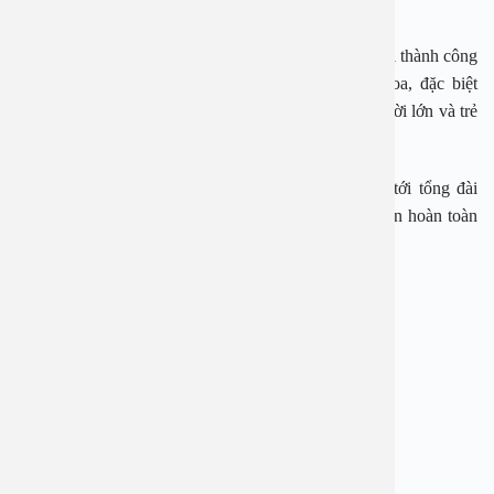
Việt.
– Hơn 30 năm kinh nghiệm, bác sĩ đã trực tiếp điều trị thành công
cho hàng ngàn bệnh nhân về các bệnh lý nam khoa, đặc biệt
chuyên môn sâu các bệnh lý về bao quy đầu cho người lớn và trẻ
nhỏ.
Nếu cần tư vấn thêm hoặc đặt lịch bạn có thể gọi tới tổng đài
1900 2838 hoặc 0965 98 37 73 để được hỗ trợ tư vấn hoàn toàn
miễn phí.
—————————-
BỆNH VIỆN ĐA KHOA AN VIỆT
Địa chỉ: 1E Trường Chinh, Thanh Xuân, Hà Nội
Hotline: 1900 28 38 – 0965 98 37 73