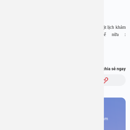
Website:
www.benhvienanviet.com
Fanpage: https://www.facebook.com/benhvienanviet
Tải APP Bệnh viện An Việt để “Tra cứu kết quả – Đặt lịch khám
– Video Call với bác sĩ” và hơn thế nữa :
https://onelink.to/pjmasd
Bạn thấy thông tin này hữu ích, chia sẻ ngay
Chủ đề:
Bạn cần đặt lịch khám
Đăng kí ngay để được các chuyên gia tư vấn và khám
bệnh