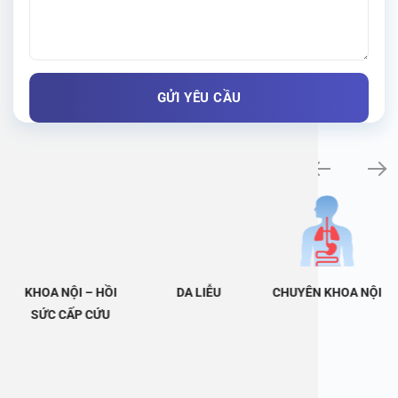
Khám bệnh chuyên khoa
KHOA NỘI – HỒI
DA LIỄU
CHUYÊN KHOA NỘI
SỨC CẤP CỨU