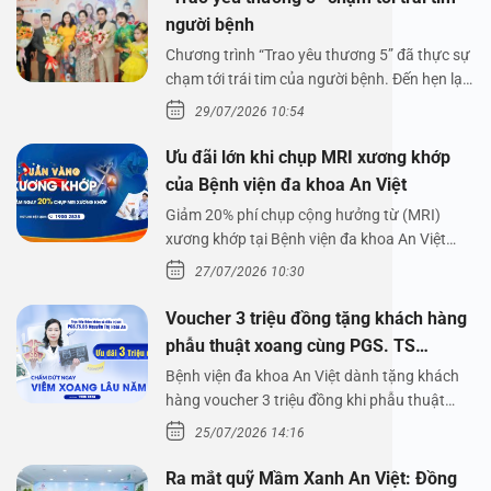
người bệnh
Chương trình “Trao yêu thương 5” đã thực sự
chạm tới trái tim của người bệnh. Đến hẹn lại
lên,…
29/07/2026 10:54
Ưu đãi lớn khi chụp MRI xương khớp
của Bệnh viện đa khoa An Việt
Giảm 20% phí chụp cộng hưởng từ (MRI)
xương khớp tại Bệnh viện đa khoa An Việt
Bệnh viện đa…
27/07/2026 10:30
Voucher 3 triệu đồng tặng khách hàng
phẫu thuật xoang cùng PGS. TS
Nguyễn Thị Hoài An
Bệnh viện đa khoa An Việt dành tặng khách
hàng voucher 3 triệu đồng khi phẫu thuật
xoang cùng PGS.…
25/07/2026 14:16
Ra mắt quỹ Mầm Xanh An Việt: Đồng