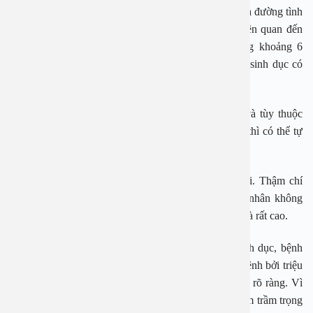
HPV là chủng virus phổ biến gây nhiễm trùng lây qua đường tình
dục ở cả nam và nữ giới. HPV chủng 6 và 11 có liên quan đến
mụn cóc sinh dục và có xu hướng phát triển trong khoảng 6
tháng, sau đó sẽ dần dần ổn định. Đôi khi mụn cóc sinh dục có
thể tự biến mất mà không cần điều trị.
Tuy nhiên, những trường hợp này là cực kỳ hiếm và tùy thuộc
vào hệ miễn dịch của người nhiễm bệnh khỏe mạnh thì có thể tự
lặn đi sau một thời gian dài.
HPV là loại vi rút sống dai dẳng trong cơ thể người. Thậm chí
ngay cả khi đã được điều trị khỏi bệnh, nếu bệnh nhân không
phòng tránh cẩn thận thì nguy cơ bệnh tái nhiễm vẫn là rất cao.
Một lưu ý là khi nhiễm virus HPV gây mụn cóc sinh dục, bệnh
nhân khó có thể nhận biết được bản thân đã nhiễm bệnh bởi triệu
chứng của bệnh chưa xuất hiện và chưa có dấu hiệu rõ ràng. Vì
thế, việc đi khám muộn có thể làm cho tình trạng thêm trầm trọng