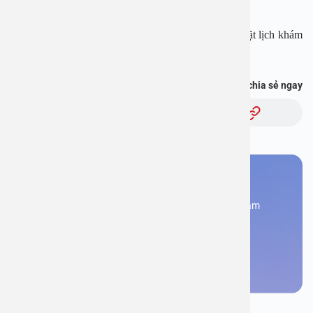
Fanpage:
https://www.facebook.com/benhvienanviet
Tải APP Bệnh viện An Việt để “Tra cứu kết quả – Đặt lịch khám
với bác sĩ” và hơn thế nữa :
https://onelink.to/pjmasd
Bạn thấy thông tin này hữu ích, chia sẻ ngay
Chủ đề:
Bạn cần đặt lịch khám
Đăng kí ngay để được các chuyên gia tư vấn và khám
bệnh
Đặt lịch khám