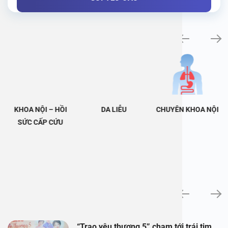
Khám bệnh chuyên khoa
KHOA NỘI – HỒI
DA LIỄU
CHUYÊN KHOA NỘI
SỨC CẤP CỨU
Tin tức
“Trao yêu thương 5” chạm tới trái tim