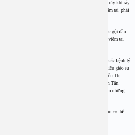
vai trò đáng kể trong việc bảo vệ thành ống tai, chỉ lấy ráy khi ráy
quá nhiều ảnh hưởng đến sức nghe. Để phòng bệnh nấm tai, phải
vệ sinh tai hằng ngày, đặc biệt là sau khi tắm, bơi.
Mọi người cũng không nên lấy ráy tai ở các tiệm cắt tóc gội đầu
vì dễ bị lây chéo cho nhau. Những người có tiền sử bị viêm tai
cũng cần cẩn trọng để tránh bị nấm tai.
Bệnh viện Đa khoa An Việt là địa chỉ chữa nấm tai và các bệnh lý
tai mũi họng khác uy tín ở Hà Nội. Nơi đây hiện có nhiều giáo sư
nổi tiếng về tai mũi họng công tác như PGS. TS Nguyễn Thị
Hoài An, PGS. TS Đoàn Hồng Hoa, PGS. TS Nguyễn Tấn
Phong… cùng trang thiết bị tiên tiến giúp phát hiện sớm những
bất thường.
Để được tư vấn hay đặt lịch xét nghiệm, thăm khám bạn có thể
gọi tới 1900 2838 để được hỗ trợ.
Bệnh viện Đa khoa An Việt