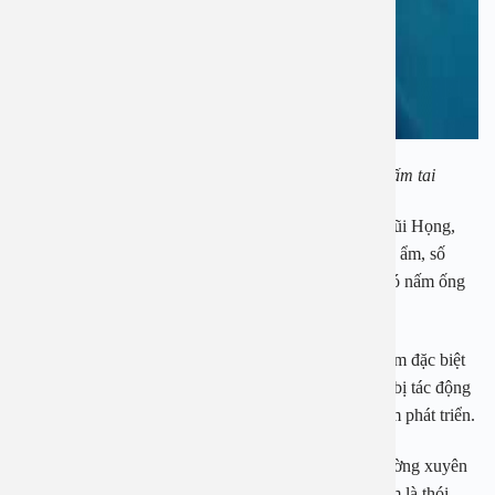
Lấy ráy tai ở tiệm cắt tóc là nguyên nhân gây nấm tai
Theo PGS Nguyễn Thị Hoài An – trưởng khoa Tai Mũi Họng,
Bệnh viện Đa khoa An Việt cho biết vào mùa hè nóng ẩm, số
người đến khám về các bệnh lý tai tăng lên trong đó có nấm ống
tai, tai ngoài.
PGS Hoài An cho biết ống tai ngoài có những đặc điểm đặc biệt
như thường xuyên bị ẩm ướt, da ống tai mỏng nên dễ bị tác động
gây cọ xát dẫn tới tạo điều kiện cho vi khuẩn hoặc nấm phát triển.
Khi thăm khám cho các bệnh nhân, PGS Hoài An thường xuyên
gặp các trường hợp bệnh nhân bị nấm tai, mà thủ phạm là thói