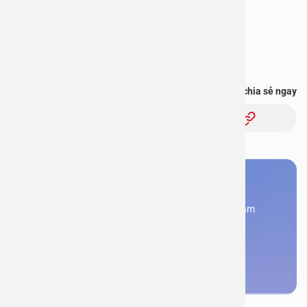
Địa chỉ: 1E Trường Chinh, Hà Nội
Hotline: 1900 2838
Bạn thấy thông tin này hữu ích, chia sẻ ngay
Chủ đề:
Bạn cần đặt lịch khám
Đăng kí ngay để được các chuyên gia tư vấn và khám
bệnh
Đặt lịch khám