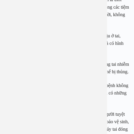
quen lấy ráy tai mất vệ sinh, đặc biệt là lấy ráy tai ở trong các tiệm
cắt tóc, gội đầu. Bởi dụng cụ ráy tai lấy cho nhiều người, không
vệ sinh sạch sẽ.
Dấu hiệu của nấm tai là người bệnh thường rất khó chịu ở tai,
ngứa tai, đau tai. Có thể nhìn thấy ống tai bị hẹp, đỏ và có hình
ảnh giống như bụi trắng của phấn trong ống tai.
Ở giai đoạn sau cùng nếu không điều trị đúng cách, ống tai nhiễm
nấm, vi khuẩn, hạch trước tai to và đau, màng nhĩ có thể bị thủng.
Về việc điều trị nấm tai, theo PGS Hoài An thì người bệnh không
nên tự chữa mà cần tới gặp bác sĩ để xem tình trạng và có những
biện pháp điều trị thích hợp.
Để đề phòng nấm ống tai, PGS An khuyến cáo mọi người tuyệt
đối không ngoáy tai bằng những dụng cụ không đảm bảo vệ sinh,
không để thợ cắt tóc lấy ráy tai hoặc làm vệ sinh tai. Ráy tai đóng