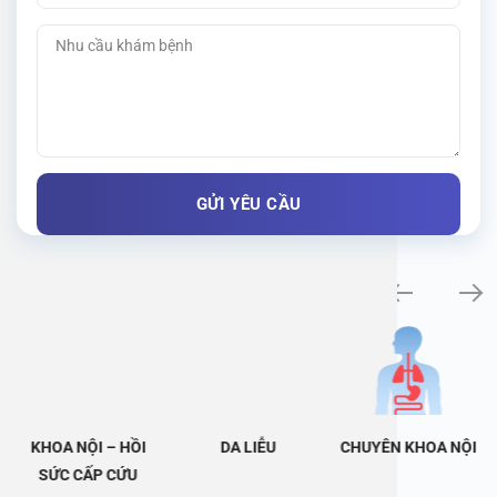
Khám bệnh chuyên khoa
KHOA NỘI – HỒI
DA LIỄU
CHUYÊN KHOA NỘI
SỨC CẤP CỨU