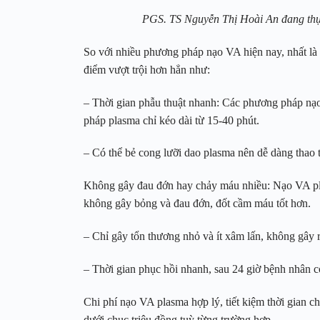
PGS. TS Nguyễn Thị Hoài An đang thự
So với nhiều phương pháp nạo VA hiện nay, nhất l
điểm vượt trội hơn hẳn như:
– Thời gian phẫu thuật nhanh: Các phương pháp nạo
pháp plasma chỉ kéo dài từ 15-40 phút.
– Có thể bẻ cong lưỡi dao plasma nên dễ dàng thao tá
Không gây đau đớn hay chảy máu nhiều: Nạo VA pla
không gây bỏng và đau đớn, đốt cầm máu tốt hơn.
– Chỉ gây tổn thương nhỏ và ít xâm lấn, không gây 
– Thời gian phục hồi nhanh, sau 24 giờ bệnh nhân có
Chi phí nạo VA plasma hợp lý, tiết kiệm thời gian 
dưới chục triệu đồng tuỳ từng trường hợp.