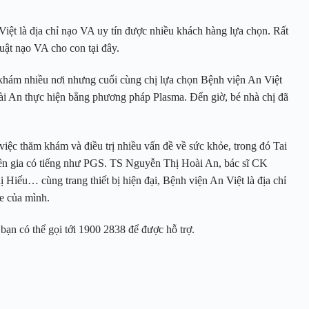
iệt là địa chỉ nạo VA uy tín được nhiều khách hàng lựa chọn. Rất
uật nạo VA cho con tại đây.
khám nhiều nơi nhưng cuối cùng chị lựa chọn Bệnh viện An Việt
oài An thực hiện bằng phương pháp Plasma. Đến giờ, bé nhà chị đã
việc thăm khám và điều trị nhiều vấn đề về sức khỏe, trong đó Tai
ên gia có tiếng như PGS. TS Nguyễn Thị Hoài An, bác sĩ CK
ếu… cùng trang thiết bị hiện đại, Bệnh viện An Việt là địa chỉ
ỏe của mình.
bạn có thể gọi tới 1900 2838 để được hỗ trợ.