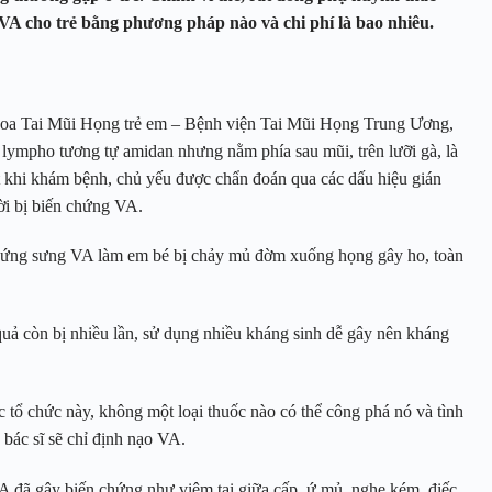
 VA cho trẻ bằng phương pháp nào và chi phí là bao nhiêu.
a Tai Mũi Họng trẻ em – Bệnh viện Tai Mũi Họng Trung Ương,
lympho tương tự amidan nhưng nằm phía sau mũi, trên lưỡi gà, là
ót khi khám bệnh, chủ yếu được chẩn đoán qua các dấu hiệu gián
ời bị biến chứng VA.
chứng sưng VA làm em bé bị chảy mủ đờm xuống họng gây ho, toàn
uả còn bị nhiều lần, sử dụng nhiều kháng sinh dễ gây nên kháng
c tổ chức này, không một loại thuốc nào có thể công phá nó và tình
bác sĩ sẽ chỉ định nạo VA.
A đã gây biến chứng như viêm tai giữa cấp, ứ mủ, nghe kém, điếc.