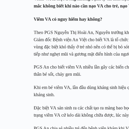
mắc không biết khi nào cần nạo VA cho trẻ, nạo
Viêm VA có nguy hiểm hay không?
Theo PGS Nguyễn Thị Hoài An, Nguyên trưởng kho
Giám đốc Bệnh viện An Việt cho biết VA là tổ chức 
vùng đặc biệt khó thấy ở trẻ nhỏ nên có thể bị bỏ s
tiếp như nghẹt mũi và gương mặt điển hình của ngư
PGS An cho biết viêm VA nhiều lần gây các biến 
thân bé sốt, chảy gen mũi.
Khi em bé viêm VA, lần đầu dùng kháng sinh hiệu q
kháng sinh.
Đặc biệt VA sản sinh ra các chất tạo ra màng bao bọ
trạng viêm VA cứ kéo dài không chữa được, lúc này 
PGS An chia sẻ nhiều trẻ đến bệnh viện khám khi V