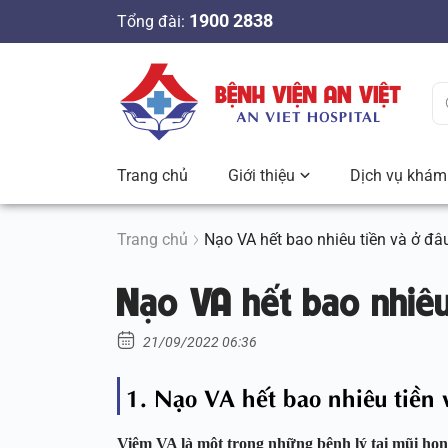
S
1900 2838
Tổng đài:
k
i
p
t
o
c
Trang chủ
Giới thiệu
Dịch vụ khám 
o
n
t
Trang chủ
Nạo VA hết bao nhiêu tiền và ở đâu
e
Nạo VA hết bao nhiêu
n
t
21/09/2022 06:36
1. Nạo VA hết bao nhiêu tiền 
Viêm VA là một trong những bệnh lý tai mũi họn