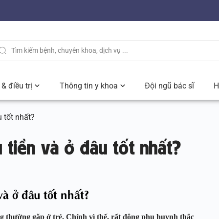
& điều trị
Thông tin y khoa
Đội ngũ bác sĩ
H
 tốt nhất?
 tiền và ở đâu tốt nhất?
và ở đâu tốt nhất?
g thường gặp ở trẻ. Chính vì thế, rất đông phụ huynh thắc