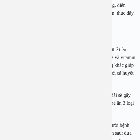
Trong thịt bò nạc cũng có nhiều loại nguyên tố vi lượng, điển
hình là Kali – giúp ức chế sự hấp thụ natri của ống thận, thúc đẩy
sự bài tiết natri từ nước tiểu.
Thịt gà bỏ da
Trong thịt gà có hàm lượng protein cao và dễ được cơ thể tiêu
hóa, hấp thụ. Nó cũng có chứa protein, vitamin B1, B2 và vitamin
A, C với niacin, canxi và sắt và các nguyên tố vi lượng khác giúp
giảm cholesterol, do đó nó có tác dụng nhất định đối với cả huyết
áp và mỡ máu cao.
Bệnh nhân cao huyết áp không ăn thịt trong thời gian dài sẽ gây
hại cho cơ thể. Mặc dù nên hạn chế thịt nhưng họ có thể ăn 3 loại
thịt trên với mật độ vừa phải.
Khi bị cao huyết áp, ngoài việc điều trị bằng thuốc, người bệnh
cần chú ý khi ăn uống, đặc biệt tránh những thực phẩm sau: dưa