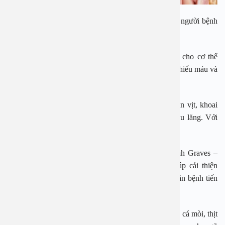
Dưới đây là các vitamin và khoáng chất cần thiết cho người bệnh
cường giáp.
Sắt: Khi nồng độ hormone tuyến giáp cao sẽ khiến cho cơ thể
không thể chuyển hóa sắt bình thường, vì thế dẫn tới thiếu máu và
thiếu sắt ở một số người.
Những sản phẩm giàu chất sắt như thịt nạc, rau chân vịt, khoai
lang, đậu que, bánh mì nguyên hạt, dâu tây, mận, đậu lăng. Với
sắt dưới dạng bổ sung, hãy tham khảo ý kiến từ bác sĩ.
Selen: Việc thiếu hụt selen có thể liên quan đến bệnh Graves –
nguyên nhân gây ra cường giáp. Bổ sung selen giúp cải thiện
chức năng tuyến giáp ở người bệnh Graves và trì hoãn bệnh tiến
triển.
Những sản phẩm giàu selen có thể kể đến như cá ngừ, cá mòi, thịt