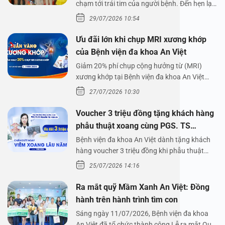
chạm tới trái tim của người bệnh. Đến hẹn lại
lên,…
29/07/2026 10:54
Ưu đãi lớn khi chụp MRI xương khớp
của Bệnh viện đa khoa An Việt
Giảm 20% phí chụp cộng hưởng từ (MRI)
xương khớp tại Bệnh viện đa khoa An Việt
Bệnh viện đa…
27/07/2026 10:30
Voucher 3 triệu đồng tặng khách hàng
phẫu thuật xoang cùng PGS. TS
Nguyễn Thị Hoài An
Bệnh viện đa khoa An Việt dành tặng khách
hàng voucher 3 triệu đồng khi phẫu thuật
xoang cùng PGS.…
25/07/2026 14:16
Ra mắt quỹ Mầm Xanh An Việt: Đồng
hành trên hành trình tìm con
Sáng ngày 11/07/2026, Bệnh viện đa khoa
An Việt đã tổ chức thành công Lễ ra mắt Quỹ