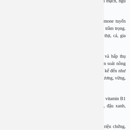
nội tạng, gia cầm, giăm bông, phô mai tươi, cháo yến mạch, ngũ
cốc nguyên hạt có chứa selen.
Kẽm: Kẽm cần thiết để sản xuất và chuyển hóa hormone tuyến
giáp. Việc thiếu kẽm làm cho bệnh cường giáp thêm trầm trọng.
Có thể bổ sung kẽm bằng các thực phẩm như hàu, thịt, cá, gia
cầm, cua, tôm, ngũ cốc, đậu, hạt, sản phẩm từ sữa.
Đồng: Vi chất này cũng có vai trò trong sản xuất và hấp thụ
hormone tuyến giáp. Khoáng chất này còn giúp kiểm soát nồng
độ canxi trong máu. Các thực phẩm giàu đồng có thể kể đến như
hàu, cua, cá hồi, chocolate đen, hạt điều, hạt hướng dương, vừng,
đậu xanh, khoai tây, rau chân vịt.
Vitamin B: Người bị cường giáp có nguy cơ thiếu hụt vitamin B1
cao hơn, nên bổ sung các loại thực phẩm như gan, đậu xanh,
chuối, rau lá xanh đậm, cám ngũ cốc…
Vitamin D: Việc bổ sung vitamin D3 giúp cải thiện triệu chứng,