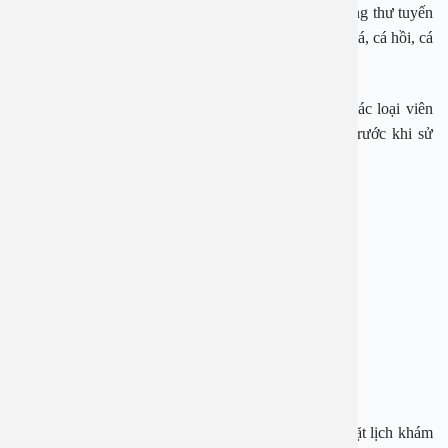
đồng thời có thể ngăn ngừa các bệnh tuyến giáp và ung thư tuyến
giáp. Nguồn thực phẩm giàu vitamin D như dầu gan cá, cá hồi, cá
mòi, cá ngừ, nước cam, sữa, ngũ cốc.
Với các loại vitamin và khoáng chất bổ sung bằng các loại viên
uống, thức uống cần tham khảo ý kiến của bác sĩ trước khi sử
dụng.
BỆNH VIỆN ĐA KHOA AN VIỆT
Địa chỉ: 1E Trường Chinh, Thanh Xuân, Hà Nội
Hotline: 1900 28 38 – 0965 98 37 73
Website:
www.benhvienanviet.com
Fanpage:
https://www.facebook.com/benhvienanviet
Tải APP Bệnh viện An Việt để “Tra cứu kết quả – Đặt lịch khám