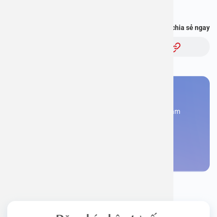
với bác sĩ” và hơn thế nữa :
https://onelink.to/pjmasd
Bạn thấy thông tin này hữu ích, chia sẻ ngay
Chủ đề:
Bạn cần đặt lịch khám
Đăng kí ngay để được các chuyên gia tư vấn và khám
bệnh
Đặt lịch khám