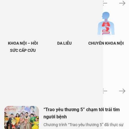
Khám bệnh chuyên khoa
KHOA NỘI – HỒI
DA LIỄU
CHUYÊN KHOA NỘI
SỨC CẤP CỨU
Tin tức
“Trao yêu thương 5” chạm tới trái tim
người bệnh
Chương trình “Trao yêu thương 5” đã thực sự