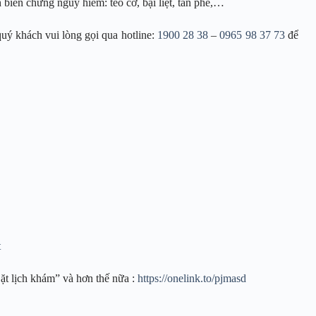
 biến chứng nguy hiểm: teo cơ, bại liệt, tàn phế,…
quý khách vui lòng gọi qua hotline:
1900 28 38
–
0965 98 37 73
để
t
ặt lịch khám” và hơn thế nữa :
https://onelink.to/pjmasd