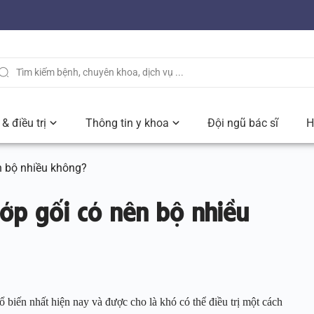
& điều trị
Thông tin y khoa
Đội ngũ bác sĩ
H
n bộ nhiều không?
hớp gối có nên bộ nhiều
 biến nhất hiện nay và được cho là khó có thể điều trị một cách