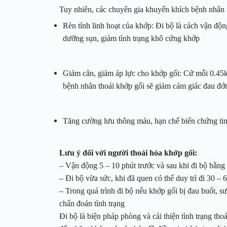
Tuy nhiên, các chuyên gia khuyến khích bệnh nhân rè
Rèn tính linh hoạt của khớp: Đi bộ là cách vận độn
dưỡng sụn, giảm tình trạng khô cứng khớp
Giảm cân, giảm áp lực cho khớp gối: Cứ mỗi 0.45kg
bệnh nhân thoái khớp gối sẽ giảm cảm giác đau đớ
Tăng cường lưu thông máu, hạn chế biến chứng ti
Lưu ý đối với người thoái hóa khớp gối:
– Vận động 5 – 10 phút trước và sau khi đi bộ bằng
– Đi bộ vừa sức, khi đã quen có thể duy trì đi 30 –
– Trong quá trình đi bộ nếu khớp gối bị đau buốt, 
chẩn đoán tình trạng
Đi bộ là biện pháp phòng và cải thiện tình trạng tho