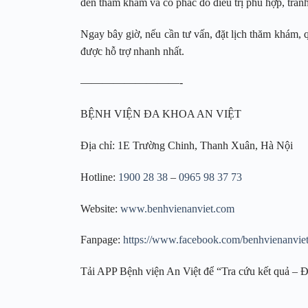
đến thăm khám và có phác đồ điều trị phù hợp, tránh
Ngay bây giờ, nếu cần tư vấn, đặt lịch thăm khám, 
được hỗ trợ nhanh nhất.
—————————-
BỆNH VIỆN ĐA KHOA AN VIỆT
Địa chỉ: 1E Trường Chinh, Thanh Xuân, Hà Nội
Hotline:
1900 28 38
–
0965 98 37 73
Website:
www.benhvienanviet.com
Fanpage:
https://www.facebook.com/benhvienanvie
Tải APP Bệnh viện An Việt để “Tra cứu kết quả – Đ