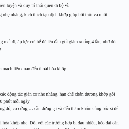
n luyện và duy trì thói quen đi bộ vì:
g nhẹ nhàng, kích thích tạo dịch khớp giúp bôi trơn và nuôi
 mất đi, áp lực cơ thể đè lên đầu gối giảm xuống 4 lần, nhờ đó
n
m mạch liên quan đến thoái hóa khớp
 các động tác giãn cơ nhẹ nhàng, hạn chế chấn thương khớp gối
 60 phút mỗi ngày
sưng đỏ, co cứng,… cần dừng lại và đến thăm khám cùng bác sĩ để
ái hóa khớp nhẹ. Đối với các trường hợp bị đau nhiều, kéo dài cần