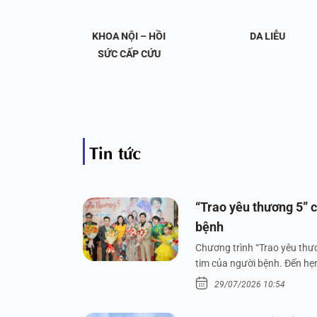
OA NỘI
KHOA NỘI – HỒI
DA LIỄU
 KHỚP
SỨC CẤP CỨU
Tin tức
“Trao yêu thương 5” c
bệnh
Chương trình “Trao yêu thươ
tim của người bệnh. Đến hẹn 
29/07/2026 10:54