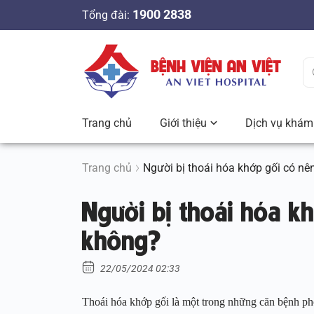
S
1900 2838
Tổng đài:
k
i
p
t
o
c
Trang chủ
Giới thiệu
Dịch vụ khám 
o
n
t
Trang chủ
Người bị thoái hóa khớp gối có nê
e
Người bị thoái hóa k
n
t
không?
22/05/2024 02:33
Thoái hóa khớp gối là một trong những căn bệnh phổ