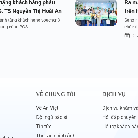
 tặng khách hàng phẫu
Ra m
S. TS Nguyễn Thị Hoài An
trên 
dành tặng khách hàng voucher 3
Sáng n
xoang cùng PGS.…
chức t
11
VỀ CHÚNG TÔI
DỊCH VỤ
Về An Việt
Dịch vụ khám và 
Đội ngũ bác sĩ
Hỏi đáp chuyên 
Tin tức
Hỗ trợ khách hà
Thư viện hình ảnh
ạch và