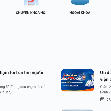
CHUYÊN KHOA NỘI
NGOẠI KHOA
hạm tới trái tim người
Ưu đã
viện 
ng 5” đã thực sự chạm tới trái
Giảm 2
lại lên,…
Bệnh v
27