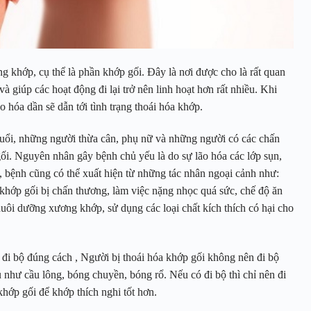
g khớp, cụ thể là phần khớp gối. Đây là nơi được cho là rất quan
à giúp các hoạt động đi lại trở nên linh hoạt hơn rất nhiều. Khi
 hóa dần sẽ dẫn tới tình trạng thoái hóa khớp.
tuổi, những người thừa cân, phụ nữ và những người có các chấn
gối. Nguyên nhân gây bệnh chủ yếu là do sự lão hóa các lớp sụn,
, bệnh cũng có thể xuất hiện từ những tác nhân ngoại cảnh như:
khớp gối bị chấn thương, làm việc nặng nhọc quá sức, chế độ ăn
ôi dưỡng xương khớp, sử dụng các loại chất kích thích có hại cho
 đi bộ đúng cách , Người bị thoái hóa khớp gối không nên đi bộ
 như cầu lông, bóng chuyền, bóng rổ. Nếu có đi bộ thì chỉ nên đi
hớp gối để khớp thích nghi tốt hơn.