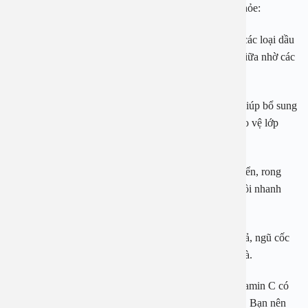
đổi chế độ dinh dưỡng của mình để tốt hơn cho sức khỏe:
– Người bị viêm tai giữa có thể thay thế mỡ lợn bằng các loại dầu
thực vật khi nấu ăn để ngăn ngừa tình trạng viêm tai giữa nhờ các
loại vitamin E và vitamin D có trong dầu thực vật.
– Một số loại thực phẩm như gan bò, cà rốt… có thể giúp bổ sung
vitamin A cho cơ thể, giúp tăng cường thính lực và bảo vệ lớp
niêm mạc lót bên trong loa tai.
– Người bệnh nên bổ sung vào thực đơn các loại cá biển, rong
biển để cung cấp iot cho cơ thể, giúp tiến trình phục hồi nhanh
hơn.
– Người bệnh nên ăn nhiều các loại trái cây, rau củ quả, ngũ cốc
nguyên hạt cũng như các loại nước uống tự làm tại nhà.
– Bổ sung vitamin C giúp hệ miễn dịch của cơ thể, vitamin C có
thể tìm thấy trong nhiều loại rau củ quả trong tự nhiên. Bạn nên