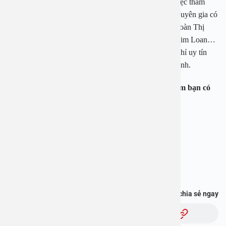
Bệnh viện Đa khoa An Việt là địa điểm uy tín trong việc thăm
khám và điều trị nhiều vấn đề về sức khỏe. Với các chuyên gia có
tiếng như PGS. TS Nguyễn Thị Hoài An, PGS. TS Đoàn Thị
Hồng Hoa, bác sĩ CK Nguyễn Quang Cừ, Trần Thị Kim Loan…
cùng trang thiết bị hiện đại, Bệnh viện An Việt là địa chỉ uy tín
cho người bệnh giải quyết các vấn đề sức khỏe của mình.
Để được tư vấn hay đặt lịch xét nghiệm, thăm khám bạn có
thể gọi tới 1900 2838 để được hỗ trợ.
Bệnh viện Đa khoa An Việt
Địa chỉ: 1E Trường Chinh, Hà Nội
Hotline: 1900 2838
Bạn thấy thông tin này hữu ích, chia sẻ ngay
Chủ đề: