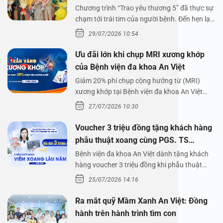
Chương trình “Trao yêu thương 5” đã thực sự
chạm tới trái tim của người bệnh. Đến hẹn lại
lên,…
29/07/2026 10:54
Ưu đãi lớn khi chụp MRI xương khớp
của Bệnh viện đa khoa An Việt
Giảm 20% phí chụp cộng hưởng từ (MRI)
xương khớp tại Bệnh viện đa khoa An Việt
Bệnh viện đa…
27/07/2026 10:30
Voucher 3 triệu đồng tặng khách hàng
phẫu thuật xoang cùng PGS. TS
Nguyễn Thị Hoài An
Bệnh viện đa khoa An Việt dành tặng khách
hàng voucher 3 triệu đồng khi phẫu thuật
xoang cùng PGS.…
25/07/2026 14:16
Ra mắt quỹ Mầm Xanh An Việt: Đồng
hành trên hành trình tìm con