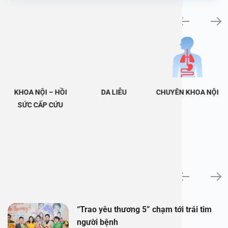
Khám bệnh chuyên khoa
KHOA NỘI – HỒI
DA LIỄU
CHUYÊN KHOA NỘI
SỨC CẤP CỨU
Tin tức
“Trao yêu thương 5” chạm tới trái tim
người bệnh