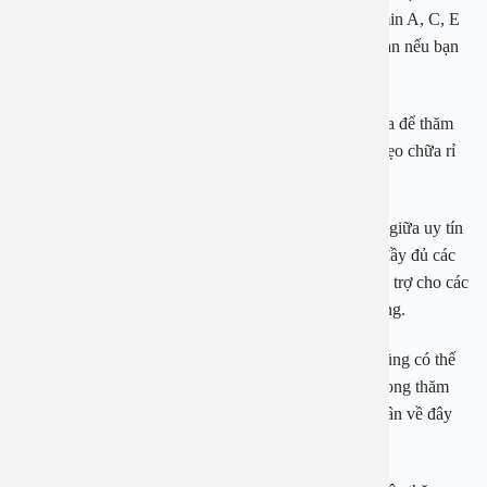
ăn chế độ dinh dưỡng cân bằng, thực phẩm giàu vitamin A, C, E
và kẽm. Một chế độ ăn giàu vitamin sẽ giúp ích cho bạn nếu bạn
không thể ăn uống như bình thường.
Điều cần thiết khác chính là tới gặp bác sĩ chuyên khoa để thăm
khám, điều trị thay vì tự ý uống thuốc hay nghe các mẹo chữa rỉ
tai nhau trên mạng.
Bệnh viện Đa khoa An Việt là địa chỉ điều trị viêm tai giữa uy tín
với đội ngũ giáo sư, bác sĩ nổi tiếng và được trang bị đầy đủ các
thiết bị thăm khám hiện đại, kỹ thuật tiên tiến nhằm hỗ trợ cho các
bác sĩ trong chẩn đoán và điều trị bệnh lý Tai Mũi Họng.
Chuyên khoa Tai Mũi Họng của Bệnh viện An Việt cũng có thế
mạnh về nội soi, áp dụng các phương pháp tiên tiến trong thăm
khám và điều trị. Rất nhiều bác sĩ thường gửi bệnh nhân về đây
để điều trị, phẫu thuật Tai mũi họng.