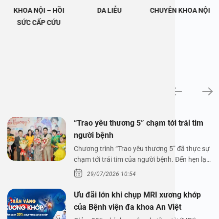
KHOA NỘI – HỒI
DA LIỄU
CHUYÊN KHOA NỘI
SỨC CẤP CỨU
Tin tức
“Trao yêu thương 5” chạm tới trái tim
người bệnh
Chương trình “Trao yêu thương 5” đã thực sự
chạm tới trái tim của người bệnh. Đến hẹn lại
lên,…
29/07/2026 10:54
Ưu đãi lớn khi chụp MRI xương khớp
của Bệnh viện đa khoa An Việt