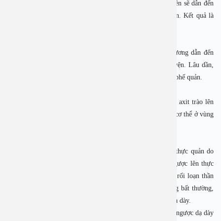
Tình trạng trào ngược dạ dày thực quản xảy ra thường xuyên sẽ dẫn đến
phù nề và sưng tấy, làm thu hẹp đường kính của thực quản. Kết quả là
người bệnh sẽ cảm thấy khó nuốt và vướng ở cổ.
2.5 Khản giọng và ho
Khi tiếp xúc với axit dạ dày, dây thanh quản sẽ bị tổn thương dẫn đến
khàn giọng do phù nề dây thanh và khó khăn khi nói chuyện. Lâu dần,
triệu chứng ho sẽ xuất hiện do dịch viêm chảy xuống thanh phế quản.
2.6 Miệng tiết nhiều nước bọt
Miệng sẽ tiết ra nhiều nước bọt hơn nhằm trung hòa lượng axit trào lên
khi bị trào ngược axit dạ dày. Đây là cơ chế tự bảo vệ của cơ thể ở vùng
miệng.
2.7 Đắng miệng và hôi miệng
Đắng miệng và hôi miệng là dấu hiệu trào ngược dạ dày thực quản do
dịch mật. Khi bị trào ngược, acid từ dạ dày có thể trào ngược lên thực
quản mang theo cả dịch mật. Tình trạng này xảy ra do sự rối loạn thần
kinh và vận động của dạ dày, dẫn đến van môn vị mở rộng bất thường,
tạo điều kiện cho dịch mật trào ngược lên và hòa vào acid dạ dày.
Ngoài 7 dấu hiệu trào ngược dạ dày phổ biến, người bị trào ngược dạ dày