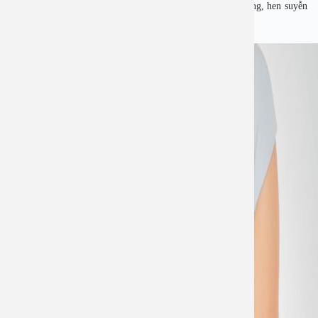
còn có thể gặp một số biểu hiện khác như khó tiêu, đầy bụng, hen suyễn
viêm phổi.