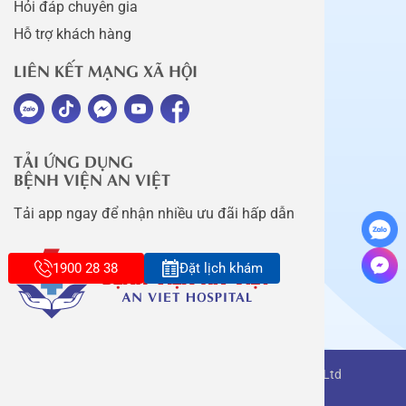
Hỏi đáp chuyên gia
Hỗ trợ khách hàng
LIÊN KẾT MẠNG XÃ HỘI
TẢI ỨNG DỤNG
BỆNH VIỆN AN VIỆT
Tải app ngay để nhận nhiều ưu đãi hấp dẫn
1900 28 38
Đặt lịch khám
Copyright belongs to An Viet Thang Long Co., Ltd
Terms of use