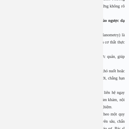
pháp này đặc biệt hữu ích trong những trường hợp triệu chứng không rõ
ràng hoặc không thể phát hiện qua nội soi.
4.3. Đo áp lực nhu động thực quản HRM chẩn đoán trào ngược dạ
dày nặng
Đo áp lực nhu động thực quản (HRM – High Resolution Manometry) là
phương pháp hiện đại để đo lường chức năng vận động của cơ thắt thực
quản và khả năng co bóp của thực quản.
HRM cung cấp thông tin về sự điều hòa của nhu động thực quản, giúp
xác định các rối loạn cơ học gây ra bởi trào ngược dạ dày.
HRM thường được chỉ định khi bệnh nhân gặp triệu chứng khó nuốt hoặc
nghi ngờ có vấn đề về chức năng của cơ thắt thực quản dưới, chẳng hạn
như cơ này không đóng kín, dẫn đến axit dễ trào ngược lên.
Để đề phòng và điều trị hiệu quả bệnh trào ngược dạ dày, liên hệ ngay
1900 28 38 – 0965 98 37 73 để được đặt lịch tư vấn và thăm khám, nội
soi dạ dày với đội ngũ chuyên gia, bác sỹ nhiều năm kinh nghiệm.
Bạn sẽ được khám bệnh với đầy đủ các danh mục khám theo một quy
trình khoa học từ khám lâm sàng, tới các xét nghiệm chuyên sâu, chẩn
đoán hình ảnh, thăm dò chức năng… Cùng với đội ngũ Giáo sư, Bác sĩ