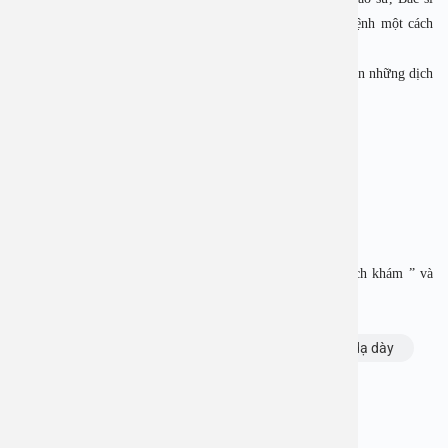
chuyên khoa giỏi đảm bảo việc nhận diện và chẩn đoán bệnh một cách
chính xác, hiệu quả nhất.
Hãy đến với Bệnh viện Đa khoa An Việt, để được hưởng trọn những dịch
vụ tốt nhất.
——————————-
BỆNH VIỆN ĐA KHOA AN VIỆT
Địa chỉ: 1E Trường Chinh, Thanh Xuân, Hà Nội
Hotline: 1900 28 38 – 0965 98 37 73
Website: www.benhvienanviet.com
Fanpage: https://www.facebook.com/benhvienanviet
Tải APP Bệnh viện An Việt để “Tra cứu kết quả – Đặt lịch khám ” và
hơn thế nữa : https://onelink.to/pjmasd
Chủ đề:
bệnh viện an việt
Trào ngược dạ dày
Bạn thấy thông tin này hữu ích, chia sẻ ngay