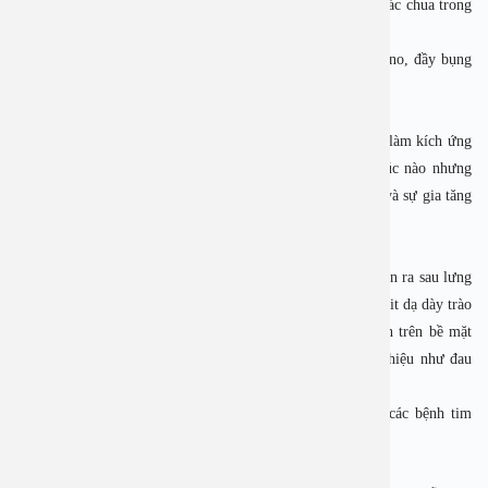
 Ợ chua thường đi kèm với ợ hơi và ợ nóng, để lại cảm giác chua trong
miệng.
 Các dấu hiệu trào ngược dạ dày này thường gặp khi ăn no, đầy bụng
khó tiêu, nằm ngủ, đặc biệt là vào ban đêm
2.2 Buồn nôn, nôn
Tình trạng axit từ dạ dày trào ngược lên họng hoặc miệng làm kích ứng
và gây buồn nôn. Trào ngược axit có thể xảy ra bất kỳ lúc nào nhưng
thường trở nên trầm trọng hơn vào ban đêm do tư thế ngủ và sự gia tăng
hoạt động của hệ thần kinh phó giao cảm.
2.3 Đau tức ngực thượng vị
Một số người có thể cảm thấy tức ngực, đau thắt ở ngực, lan ra sau lưng
và cánh tay. Dấu hiệu trào ngược dạ dày này xuất hiện do axit dạ dày trào
ngược lên thực quản, kích thích các đầu mút sợi thần kinh trên bề mặt
niêm mạc thực quản, cơ quan cảm ứng đau sẽ đưa ra tín hiệu như đau
ngực.
Tuy nhiên, người bệnh cần phân biệt tình trạng này với các bệnh tim
mạch và bệnh phổi vì có triệu chứng tương tự.
2.4 Khó nuốt