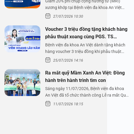
Giảm 20% phí chụp cộng hưởng từ (MRI)
xương khớp tại Bệnh viện đa khoa An Việt
Bệnh viện đa…
27/07/2026 10:30
Voucher 3 triệu đồng tặng khách hàng
phẫu thuật xoang cùng PGS. TS
Nguyễn Thị Hoài An
Bệnh viện đa khoa An Việt dành tặng khách
hàng voucher 3 triệu đồng khi phẫu thuật
xoang cùng PGS.…
25/07/2026 14:16
Ra mắt quỹ Mầm Xanh An Việt: Đồng
hành trên hành trình tìm con
Sáng ngày 11/07/2026, Bệnh viện đa khoa
An Việt đã tổ chức thành công Lễ ra mắt Quỹ
Mầm Xanh…
11/07/2026 18:15