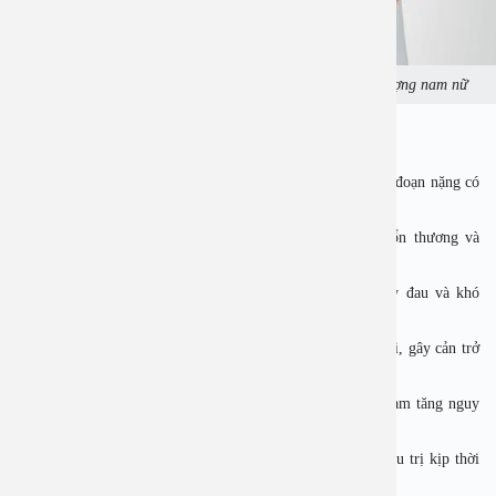
Trào ngược dạ dày thường gặp ở mọi đối tượng nam nữ
3. Nguy cơ biến chứng trào ngược dạ dày?
Nếu không được điều trị đúng cách, trào ngược dạ dày giai đoạn nặng có
thể dẫn đến các biến chứng nghiêm trọng:
 Viêm thực quản: Tình trạng niêm mạc thực quản bị tổn thương và
viêm nhiễm.
 Loét thực quản: Xuất hiện vết loét trên thực quản, gây đau và khó
nuốt.
 Hẹp thực quản: Sẹo từ vết loét khiến thực quản bị hẹp lại, gây cản trở
việc ăn uống.
 Barrett thực quản: Sự biến đổi các tế bào ở thực quản, làm tăng nguy
cơ ung thư thực quản.
Điều quan trọng là người bệnh cần được thăm khám và điều trị kịp thời
để phòng ngừa những biến chứng nguy hiểm này.