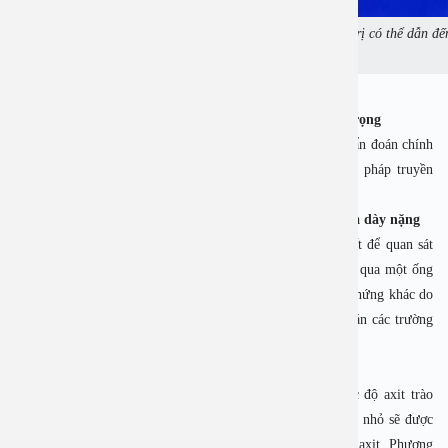
Trào ngược dạ dày kéo dài mà không được điều trị có thể dẫn đế
những biến chứng nghiêm trọng.
4. Phương pháp chẩn đoán trào ngược dạ dày nghiêm trọng
Theo bác sỹ bệnh viện Đa khoa An Việt: Để đánh giá và chẩn đoán chính
xác tình trạng trào ngược dạ dày nặng, ngoài các phương pháp truyền
thống, có thể áp dụng thêm các kỹ thuật chuyên sâu.
4.1. Nội soi dạ dày – thực quản chẩn đoán trào ngược dạ dày nặng
Nội soi dạ dày – thực quản là phương pháp chính xác nhất để quan sát
trực tiếp các tổn thương trong thực quản và dạ dày. Thông qua một ống
soi mỏng, bác sĩ có thể phát hiện viêm, loét hoặc các biến chứng khác do
axit trào ngược. Đây là phương pháp phổ biến để chẩn đoán các trường
hợp trào ngược dạ dày nghiêm trọng.
4.2. Đo pH thực quản 24 giờ
Phương pháp đo pH thực quản 24 giờ giúp đánh giá mức độ axit trào
ngược từ dạ dày lên thực quản suốt một ngày. Một đầu dò nhỏ sẽ được
đặt ở thực quản và kết nối với thiết bị để theo dõi nồng độ axit. Phương