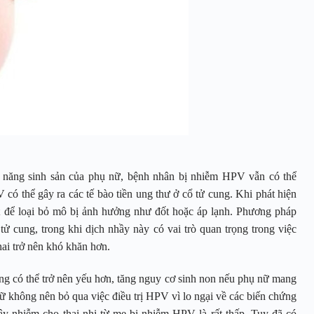
năng sinh sản của phụ nữ, bệnh nhân bị nhiễm HPV vẫn có thể
 có thể gây ra các tế bào tiền ung thư ở cổ tử cung. Khi phát hiện
uật để loại bỏ mô bị ảnh hưởng như đốt hoặc áp lạnh. Phương pháp
 tử cung, trong khi dịch nhầy này có vai trò quan trọng trong việc
thai trở nên khó khăn hơn.
ung có thể trở nên yếu hơn, tăng nguy cơ sinh non nếu phụ nữ mang
ữ không nên bỏ qua việc điều trị HPV vì lo ngại về các biến chứng
ây nhiễm cho thai nhi từ mẹ bị nhiễm HPV là rất thấp. Tuy đã có