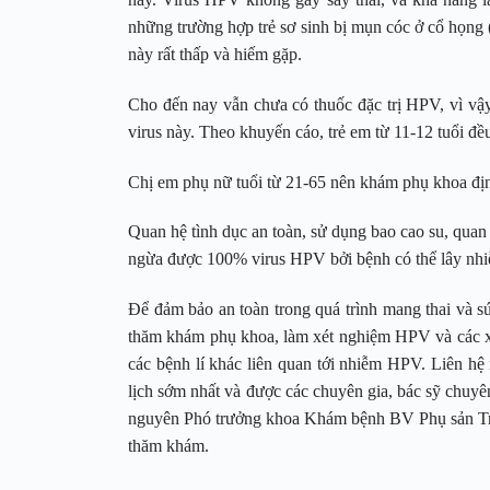
những trường hợp trẻ sơ sinh bị mụn cóc ở cổ họng
này rất thấp và hiếm gặp.
Cho đến nay vẫn chưa có thuốc đặc trị HPV, vì vậy,
virus này. Theo khuyến cáo, trẻ em từ 11-12 tuổi đ
Chị em phụ nữ tuổi từ 21-65 nên khám phụ khoa định 
Quan hệ tình dục an toàn, sử dụng bao cao su, quan
ngừa được 100% virus HPV bởi bệnh có thể lây nhi
Để đảm bảo an toàn trong quá trình mang thai và sứ
thăm khám phụ khoa, làm xét nghiệm HPV và các xé
các bệnh lí khác liên quan tới nhiễm HPV. Liên hệ 
lịch sớm nhất và được các chuyên gia, bác sỹ chuy
nguyên Phó trưởng khoa Khám bệnh BV Phụ sản Tru
thăm khám.