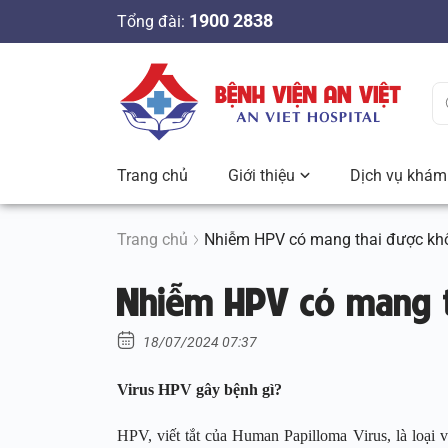
S
1900 2838
Tổng đài:
k
i
p
t
o
c
Trang chủ
Giới thiệu
Dịch vụ khám 
o
n
t
Trang chủ
Nhiễm HPV có mang thai được kh
e
Nhiễm HPV có mang t
n
t
18/07/2024 07:37
Virus HPV gây bệnh gì?
HPV, viết tắt của Human Papilloma Virus, là loại 