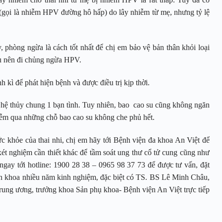
 (gọi là nhiễm HPV đường hô hấp) do lây nhiễm từ mẹ, nhưng tỷ lệ
 phòng ngừa là cách tốt nhất để chị em bảo vệ bản thân khỏi loại
ều nên đi chủng ngừa HPV.
kì để phát hiện bệnh và được điều trị kịp thời.
 hệ thủy chung 1 bạn tình. Tuy nhiên, bao cao su cũng không ngăn
ễm qua những chỗ bao cao su không che phủ hết.
c khỏe của thai nhi, chị em hãy tới Bệnh viện đa khoa An Việt để
t nghiệm cần thiết khác để tầm soát ung thư cổ tử cung cũng như
ngay tới hotline: 1900 28 38 – 0965 98 37 73 để được tư vấn, đặt
ên khoa nhiều năm kinh nghiệm, đặc biệt có TS. BS Lê Minh Châu,
ng ương, trưởng khoa Sản phụ khoa- Bệnh viện An Việt trực tiếp