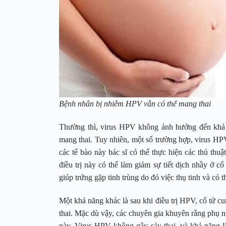
Bệnh nhân bị nhiễm HPV vẫn có thể mang thai
Thường thì, virus HPV không ảnh hưởng đến khả 
mang thai. Tuy nhiên, một số trường hợp, virus HPV
các tế bào này bác sĩ có thể thực hiện các thủ th
điều trị này có thể làm giảm sự tiết dịch nhầy ở cổ
giúp trứng gặp tinh trùng do đó việc thụ tinh và có 
Một khả năng khác là sau khi điều trị HPV, cổ tử c
thai. Mặc dù vậy, các chuyên gia khuyên rằng phụ n
này. Virus HPV không gây sảy thai, và khả năng l