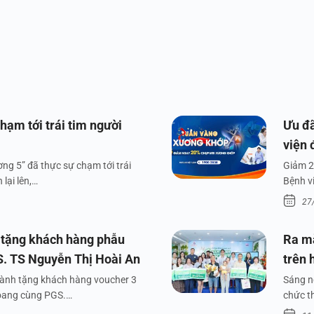
hạm tới trái tim người
Ưu đã
viện 
ng 5” đã thực sự chạm tới trái
Giảm 2
lại lên,…
Bệnh v
27
 tặng khách hàng phẫu
Ra m
S. TS Nguyễn Thị Hoài An
trên 
dành tặng khách hàng voucher 3
Sáng n
xoang cùng PGS.…
chức t