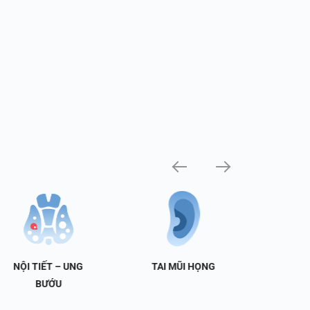
NỘI TIẾT – UNG
TAI MŨI HỌNG
TIẾT 
BƯỚU