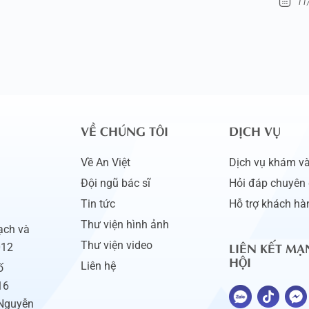
11
VỀ CHÚNG TÔI
DỊCH VỤ
Về An Việt
Dịch vụ khám và 
Đội ngũ bác sĩ
Hỏi đáp chuyên 
Tin tức
Hỗ trợ khách hà
Thư viện hình ảnh
ạch và
LIÊN KẾT MẠ
Thư viện video
012
HỘI
Liên hệ
ố
16
 Nguyễn