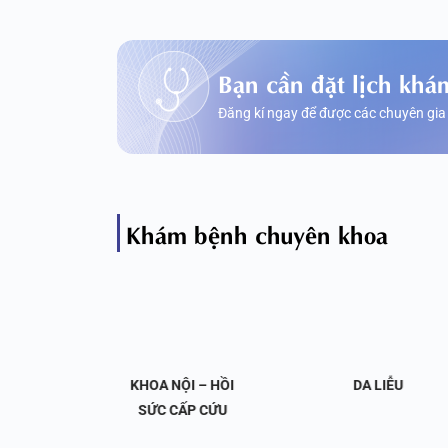
Bạn cần đặt lịch khá
Đăng kí ngay để được các chuyên gia
Khám bệnh chuyên khoa
OA NỘI
KHOA NỘI – HỒI
DA LIỄU
 KHỚP
SỨC CẤP CỨU