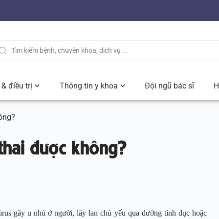
& điều trị
Thông tin y khoa
Đội ngũ bác sĩ
H
ông?
hai được không?
virus gây u nhú ở người, lây lan chủ yếu qua đường tình dục hoặc