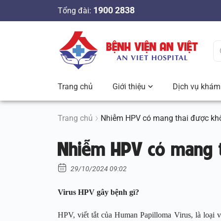
S
1900 2838
Tổng đài:
k
i
p
t
o
c
Trang chủ
Giới thiệu
Dịch vụ khám 
o
n
t
Trang chủ
Nhiễm HPV có mang thai được kh
e
Nhiễm HPV có mang t
n
t
29/10/2024 09:02
Virus HPV gây bệnh gì?
HPV, viết tắt của Human Papilloma Virus, là loại 