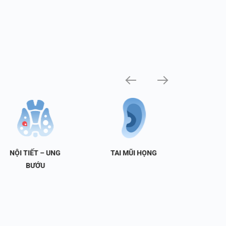
NỘI TIẾT – UNG
TAI MŨI HỌNG
TIẾT 
BƯỚU