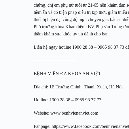
chứng, chị em phụ nữ tuổi từ 21-65 nên khám tầm so
tiềm ẩn và có biện pháp điều trị kịp thời, giảm thi
thiết bị hiện đại cùng đội ngũ chuyên gia, bác sĩ 
Phó trưởng khoa Khám bệnh BV Phụ sản Trung ương,
thăm khám sức khỏe uy tín dành cho bạn.
Liên hệ ngay hotline 1900 28 38 – 0965 98 37 73 để
—————————-
BỆNH VIỆN ĐA KHOA AN VIỆT
Địa chỉ: 1E Trường Chinh, Thanh Xuân, Hà Nội
Hotline: 1900 28 38 – 0965 98 37 73
Website: www.benhvienanviet.com
Fanpage: https://www.facebook.com/benhvienanvi