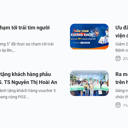
hạm tới trái tim người
Ưu đã
viện 
ng 5” đã thực sự chạm tới trái
Giảm 2
lại lên,…
Bệnh v
27
 tặng khách hàng phẫu
Ra m
S. TS Nguyễn Thị Hoài An
trên 
dành tặng khách hàng voucher 3
Sáng n
xoang cùng PGS.…
chức t
11