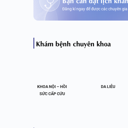
Đăng kí ngay để được các chuyên gia
Khám bệnh chuyên khoa
OA NỘI
KHOA NỘI – HỒI
DA LIỄU
 KHỚP
SỨC CẤP CỨU