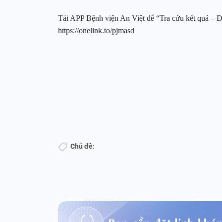
Tải APP Bệnh viện An Việt để “Tra cứu kết quả – Đặ
https://onelink.to/pjmasd
Chủ đề:
Bạn cần đặt lịch khá