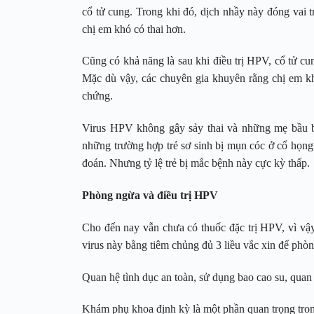
cổ tử cung. Trong khi đó, dịch nhầy này đóng vai t
chị em khó có thai hơn.
Cũng có khả năng là sau khi điều trị HPV, cổ tử cu
Mặc dù vậy, các chuyên gia khuyên rằng chị em khô
chứng.
Virus HPV không gây sảy thai và những mẹ bầu bị
những trường hợp trẻ sơ sinh bị mụn cóc ở cổ họn
đoán. Nhưng tỷ lệ trẻ bị mắc bệnh này cực kỳ thấp.
Phòng ngừa và điều trị HPV
Cho đến nay vẫn chưa có thuốc đặc trị HPV, vì vậy,
virus này bằng tiêm chủng đủ 3 liều vắc xin để p
Quan hệ tình dục an toàn, sử dụng bao cao su, quan 
Khám phụ khoa định kỳ là một phần quan trọng trong