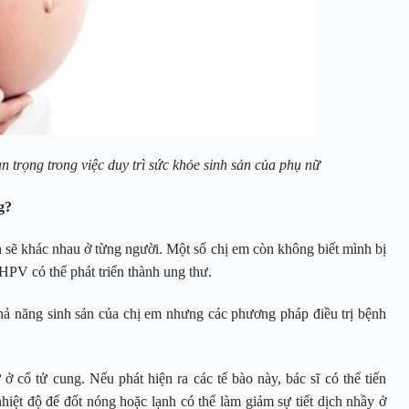
trọng trong việc duy trì sức khỏe sinh sản của phụ nữ
g?
sẽ khác nhau ở từng người. Một số chị em còn không biết mình bị
PV có thể phát triển thành ung thư.
 năng sinh sản của chị em nhưng các phương pháp điều trị bệnh
ở cổ tử cung. Nếu phát hiện ra các tế bào này, bác sĩ có thể tiến
iệt độ để đốt nóng hoặc lạnh có thể làm giảm sự tiết dịch nhầy ở