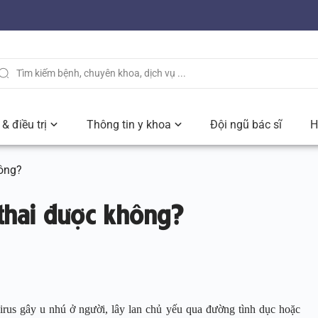
& điều trị
Thông tin y khoa
Đội ngũ bác sĩ
H
ông?
hai được không?
virus gây u nhú ở người, lây lan chủ yếu qua đường tình dục hoặc