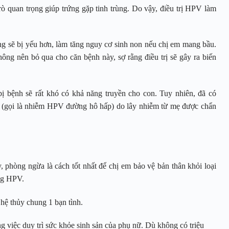
rò quan trọng giúp trứng gặp tinh trùng. Do vậy, điều trị HPV làm
ng sẽ bị yếu hơn, làm tăng nguy cơ sinh non nếu chị em mang bầu.
ng nên bỏ qua cho căn bệnh này, sợ rằng điều trị sẽ gây ra biến
 bệnh sẽ rất khó có khả năng truyền cho con. Tuy nhiên, đã có
g (gọi là nhiễm HPV đường hô hấp) do lây nhiễm từ mẹ được chẩn
 phòng ngừa là cách tốt nhất để chị em bảo vệ bản thân khỏi loại
hòng HPV.
hệ thủy chung 1 bạn tình.
 việc duy trì sức khỏe sinh sản của phụ nữ. Dù không có triệu