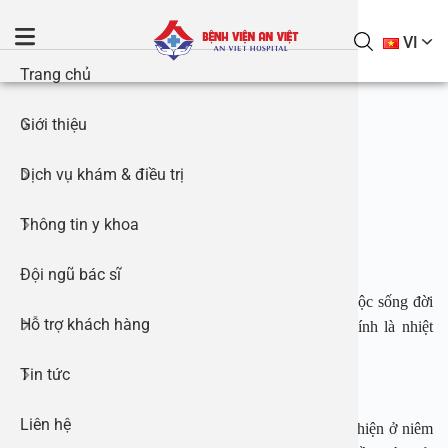
S
k
VI
i
Trang chủ
Giới thiệ
Khám bện
Tai Mũi 
Phẫu thuậ
Điều trị s
Gói Khám
Tai Mũi 
Danh mục 
Báo chí n
p
t
Trang chủ
Nhiệt lưỡi: Những điều cần biết
Giới thiệu
Đối tác –
Nội tiết 
Phẫu thu
Điều trị v
Khám sức 
Bệnh tổn
Giờ làm v
Hoạt độn
o
c
Nhiệt lưỡi: Những điều cần biết
Dịch vụ khám & điều trị
Thư viện 
Tiết niệu
Phẫu thu
Điều trị v
Gói khám 
Nam khoa 
Ứng dụng 
Cuộc thi v
o
28/04/2026 09:04
n
Thông tin y khoa
Thư viện 
Sản phụ 
Xét nghi
Phẫu thuậ
Điều trị g
Khám sức 
Nhi khoa
Quy trìn
Tin tuyển
t
Tham vấn y khoa bởi BSCKI Hà Tố Như
e
Đội ngũ bác sĩ
Thư viện t
Gói khám
Nhi khoa
Phẫu thu
Điều trị t
Gói khám 
Nội tiết 
Hướng dẫ
n
Một trong những tình trạng không hiếm gặp trong cuộc sống đời
t
Hỗ trợ khách hàng
Khám sức
Chẩn đoá
Tin sự ki
Phẫu thuậ
Gói Khám
Sản phụ 
Hướng dẫn
thường, gây không ít phiền toái cho người bệnh chính là nhiệt
lưỡi. Vậy nhiệt lưỡi là gì, nguyên nhân do đâu?
Tin tức
Phẫu thuậ
Sản phụ 
Đặt ống t
Điều trị ph
Gói khám 
Chính sác
Nhiệt lưỡi là gì? Triệu chứng của nhiệt lưỡi
Liên hệ
Phẫu thuậ
Chuyên k
Phẫu thuậ
Gói khám 
Nhiệt lưỡi là những tổn thương dạng viêm loét xuất hiện ở niêm