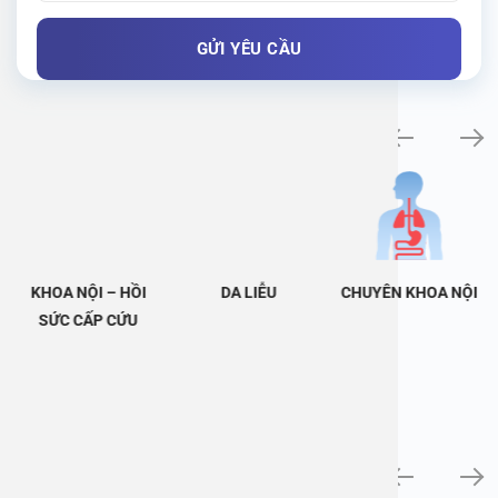
Khám bệnh chuyên khoa
KHOA NỘI – HỒI
DA LIỄU
CHUYÊN KHOA NỘI
SỨC CẤP CỨU
Tin tức