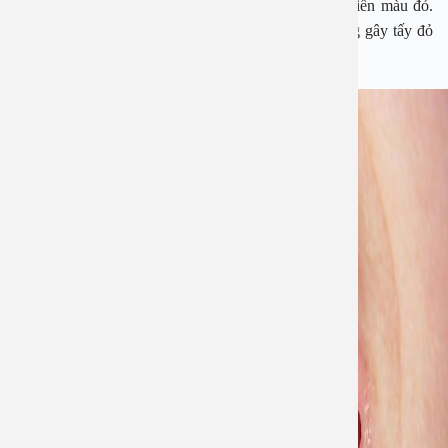
mạc lưỡi có màu trắng sữa, xung quanh vết loét là viền màu đỏ.
Thăm dò 
Phẫu thuậ
Hỏi đáp c
Nhiệt ở lưỡi thường sẽ tự khỏi sau 7 – 10 ngày, song gây tấy đỏ
và đau, ảnh hưởng không nhỏ đến việc ăn uống.
Khám sức 
Giải phẫu
Phẫu thuậ
Gói khám 
Chính sác
Khám sức 
Nội Thần 
Phẫu thuậ
Gói khám
Chuyên kh