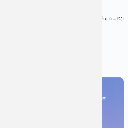
Zalo: https://zalo.me/0866762552
Tải APP Bệnh viện đa khoa An Việt để “Tra cứu kết quả – Đặt
lịch khám với bác sĩ” và hơn thế nữa.
Chủ đề:
nhiệt lưỡi
Bạn thấy thông tin này hữu ích, chia sẻ ngay
Bạn cần đặt lịch khám
Đăng kí ngay để được các chuyên gia tư vấn và khám
bệnh
Đặt lịch khám