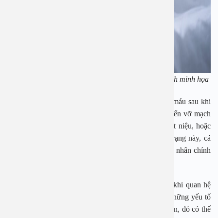
Một số vấn đề không thể xem nhẹ sau khi quan hệ. Ảnh minh họa
Không chỉ phụ nữ mà đàn ông cũng có thể bị chảy máu sau khi
quan hệ tình dục. Nguyên nhân thường liên quan đến vỡ mạch
máu ở tuyến tiền liệt, túi tinh, nhiễm trùng đường tiết niệu, hoặc
bệnh lây truyền qua đường tình dục. Nếu gặp tình trạng này, cả
nam và nữ đều nên thăm khám sớm để tìm ra nguyên nhân chính
xác.
Cảm giác đau đớn:
Tình trạng đau trong hoặc sau khi quan hệ
có thể xuất phát từ nhiều nguyên nhân bao gồm cả những yếu tố
về thể chất hoặc tâm lý. Nếu cơn đau xảy ra ở sâu hơn, đó có thể