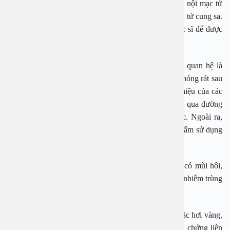
là dấu hiệu của các vấn đề nghiêm trọng hơn như lạc nội mạc tử
cung, bệnh viêm vùng chậu, u nang buồng trứng hoặc tử cung sa.
Tình trạng này kéo dài cần tham khảo ý kiến của bác sĩ để được
thăm khám, chẩn đoán và điều trị.
Nóng rát trong hoặc sau khi đi tiểu: Việc đi tiểu sau quan hệ là
bình thường nhưng nếu gặp phải tình trạng đau đớn, nóng rát sau
khi đi tiểu thì không thể xem nhẹ. Nó có thể là dấu hiệu của các
nhiễm trùng đường tiết niệu hoặc các bệnh lây truyền qua đường
tình dục như chlamydia, lậu, hoặc mụn rộp sinh dục. Ngoài ra,
cũng có thể do cơ thể phản ứng dị ứng với các sản phẩm sử dụng
khi quan hệ.
Tiết dịch bất thường:
Sau quan hệ nếu dịch tiết ra có mùi hôi,
vón cục, hoặc đổi màu, đây có thể là triệu chứng của nhiễm trùng
nấm men hoặc viêm âm đạo do vi khuẩn ở phụ nữ.
Còn ở nam giới, nếu dịch tiết ra có màu xanh lục hoặc hơi vàng,
đây có thể là dấu hiệu của viêm niệu đạo – một triệu chứng liên