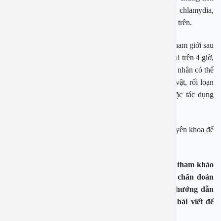
quan đến bệnh lây truyền qua đường tình dục như chlamydia,
herpes hoặc lậu. Cần đi khám nếu gặp các triệu chứng trên.
Cương cứng kéo dài dai dẳng hoặc đau đớn:
Với nam giới sau
khi quan hệ, cơn đau khi cương cứng, đặc biệt kéo dài trên 4 giờ,
là tình trạng nghiêm trọng không nên bỏ qua. Nguyên nhân có thể
liên quan đến lưu lượng máu bất thường đến dương vật, rối loạn
máu, chấn thương, nhiễm trùng đường tiết niệu, hoặc tác dụng
phụ của thuốc kê đơn hoặc thuốc kích thích.
Khi gặp phải các tình trạng trên cần tới gặp bác sĩ chuyên khoa để
được thăm khám, chẩn đoán và điều trị.
Lưu ý: Các thông tin trên chỉ dành cho mục đích tham khảo
và tra cứu, không thay thế cho việc thăm khám, chẩn đoán
hoặc điều trị y khoa. Người bệnh cần tuân theo hướng dẫn
của bác sĩ, không tự ý thực hiện theo nội dung bài viết để
đảm bảo an toàn cho sức khỏe.