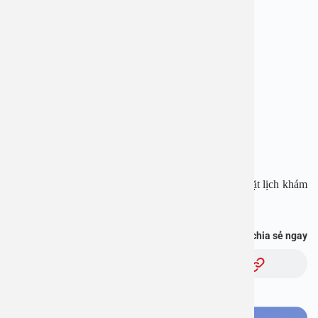
BỆNH VIỆN ĐA KHOA AN VIỆT
Địa chỉ: 1E Trường Chinh, Thanh Xuân, Hà Nội
Hotline: 1900 28 38 – 0965 98 37 73
Website: www.benhvienanviet.com
Fanpage: https://www.facebook.com/benhvienanviet
Tải APP Bệnh viện An Việt để “Tra cứu kết quả – Đặt lịch khám
với bác sĩ” và hơn thế nữa : https://onelink.to/pjmasd
Bạn thấy thông tin này hữu ích, chia sẻ ngay
Chủ đề: