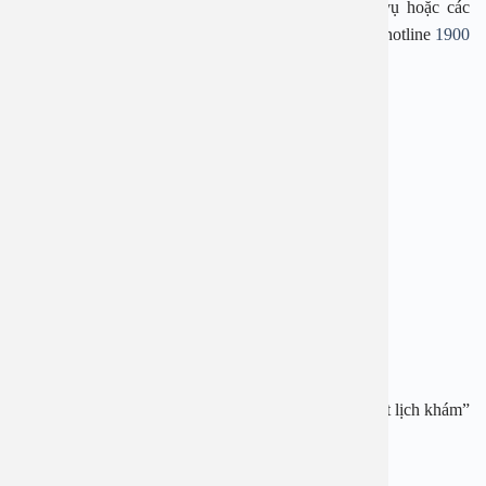
Ngay bây giờ, nếu bạn đang cần tư vấn về dịch vụ hoặc các
chương trình ưu đãi, hãy để lại thông tin hoặc gọi tới hotline
1900
2838
–
0965 98 3773
, bác sĩ sẽ hỗ trợ giải đáp cụ thể.
——————————————-
BỆNH VIỆN ĐA KHOA AN VIỆT
Địa chỉ: 1E Trường Chinh, Thanh Xuân, Hà Nội
Hotline:
1900 2838
–
0965 98 3773
Website:
www.benhvienanviet.com
Fanpage:
https://www.facebook.com/benhvienanviet
Tải APP Bệnh viện An Việt để “Tra cứu kết quả – Đặt lịch khám”
và hơn thế nữa :
https://onelink.to/pjmasd