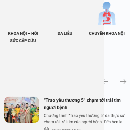
KHOA NỘI – HỒI
DA LIỄU
CHUYÊN KHOA NỘI
SỨC CẤP CỨU
Tin tức
“Trao yêu thương 5” chạm tới trái tim
người bệnh
Chương trình “Trao yêu thương 5” đã thực sự
chạm tới trái tim của người bệnh. Đến hẹn lại
lên,…