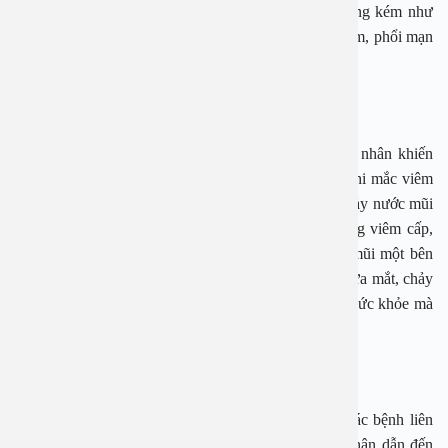
suy hô hấp, nhất là với những người có sức đề kháng kém như
phụ nữ có thai, người già, trẻ nhỏ, người mắc bệnh tim, phổi mạn
tính, mắc bệnh suy giảm miễn dịch…
Vi
êm xoang
Thời tiết mùa lạnh, mùa đông xuân cũng là nguyên nhân khiến
bệnh xoang xuất hiện hoặc tái phát, trở nặng hơn. Khi mắc viêm
xoang người bệnh có các triệu chứng như hắt hơi, chảy nước mũi
trong hoặc nước mũi đục, vàng khi đang ở tình trạng viêm cấp,
ngứa mũi, đau nhức vùng mũi, vùng xoang, nghẹt mũi một bên
hoặc cả hai bên, người mệt mỏi, có khi nhức đầu, ngứa mắt, chảy
nước mắt… Các biểu hiện không chỉ ảnh hưởng tới sức khỏe mà
còn gây cản trở trong sinh hoạt.
Vi
êm mũi d
ị ứng
Viêm mũi dị ứng là căn bệnh phổ biến nhất trong các bệnh liên
quan đến bệnh tai mũi họng. Có rất nhiều nguyên nhân dẫn đến