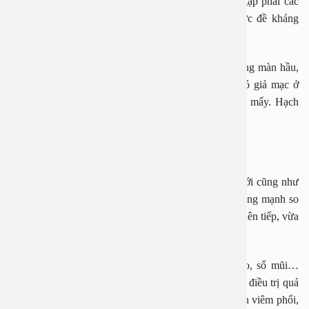
một số trường hợp có thể bị bệnh do vi khuẩn khi gặp phải các
yếu tố thuận lợi như thay đổi thời tiết, khói bụi, sức đề kháng
kém…
Triệu chứng của viêm họng là viêm đỏ niêm mạc họng màn hầu,
trụ trước, trụ sau amidan, thành sau họng. Có thể có giả mạc ở
họng và amidan, đau rát họng, khát nước, đau mình mẩy. Hạch
viêm vùng góc hàm, sốt, ớn lạnh, nhức đầu.
Cảm c
úm
Đây cũng là một bệnh cần lưu ý vào dịp đầu năm mới cũng như
mùa xuân, nhất là thời gian qua khi số ca mắc cúm tăng mạnh so
với mọi năm. Nhiều người thậm chí còn bị nhiều lần liên tiếp, vừa
khỏi một thời gian lại bị lại.
Cảm cúm với các triệu chứng phổ biến như sốt, ho, sổ mũi…
không quá nguy hiểm nhưng nếu không điều trị hoặc điều trị quá
muộn cũng có thể gây biến chứng nguy hiểm dẫn đến viêm phổi,