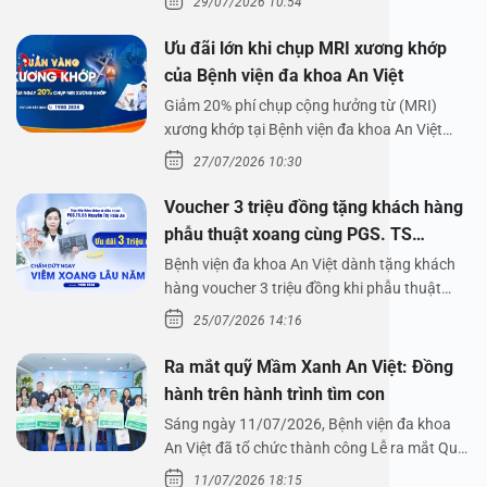
29/07/2026 10:54
Ưu đãi lớn khi chụp MRI xương khớp
của Bệnh viện đa khoa An Việt
Giảm 20% phí chụp cộng hưởng từ (MRI)
xương khớp tại Bệnh viện đa khoa An Việt
Bệnh viện đa…
27/07/2026 10:30
Voucher 3 triệu đồng tặng khách hàng
phẫu thuật xoang cùng PGS. TS
Nguyễn Thị Hoài An
Bệnh viện đa khoa An Việt dành tặng khách
hàng voucher 3 triệu đồng khi phẫu thuật
xoang cùng PGS.…
25/07/2026 14:16
Ra mắt quỹ Mầm Xanh An Việt: Đồng
hành trên hành trình tìm con
Sáng ngày 11/07/2026, Bệnh viện đa khoa
An Việt đã tổ chức thành công Lễ ra mắt Quỹ
Mầm Xanh…
11/07/2026 18:15