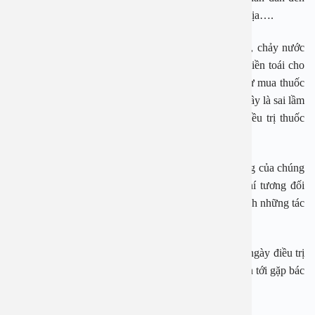
căn bệnh này như thời tiết, môi trường, nấm mốc, cơ địa….
Viêm mũi dị ứng với các triệu chứng như nghẹt mũi, chảy nước
mũi, nước mắt. Viêm mũi dị ứng gây khó chịu và phiền toái cho
người bệnh tuy nhiên nhiều người hay có thói quen tự mua thuốc
về uống vì các triệu chứng giống như bệnh hô hấp. Đây là sai lầm
hại sức khỏe vì khi bị viêm mũi dị ứng bác sĩ sẽ điều trị thuốc
khác chứ không phải là kháng sinh.
PGS Hoài An cũng cho biết hiện nay môi trường sống của chúng
ta đang bị ô nhiễm, chất gây dị ứng trong không khí tương đối
nhiều. Để phòng viêm mũi dị ứng cách tốt nhất là tránh những tác
nhân gây bệnh này.
Hầu hết các bệnh lý tai mũi họng có thể khỏi sau vài ngày điều trị
tại nhà. Tuy nhiên, khi có những triệu chứng nặng cần tới gặp bác
sĩ để tránh những biến chứng.