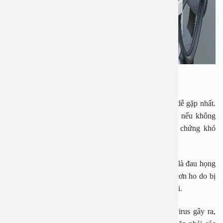
Viêm h
ọng
Viêm họng là một trong những bệnh lý tai mũi họng dễ gặp nhất.
Bệnh có thể gặp ở mọi lứa tuổi và nhanh tiến triển, nếu không
được xem xét điều trị đúng có thể gây những biến chứng khó
lường.
PGS Hoài An cho biết triệu chứng đầu tiên của bệnh là đau họng
khi nuốt nước bọt hay khi ăn, khàn tiếng, có những cơn ho do bị
kích ứng ở đường hô hấp và có thể kèm theo cả sổ mũi.
Nguyên nhân gây bệnh viêm họng phần lớn là do virus gây ra,