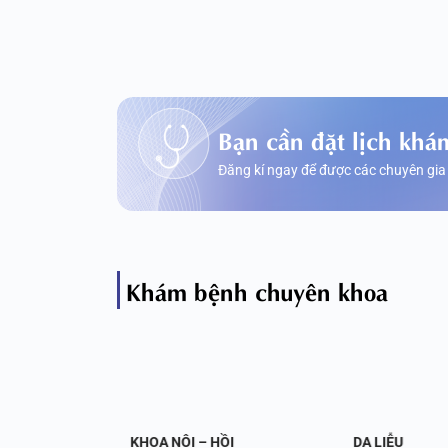
Bạn cần đặt lịch khá
Đăng kí ngay để được các chuyên gia
Khám bệnh chuyên khoa
OA NỘI
KHOA NỘI – HỒI
DA LIỄU