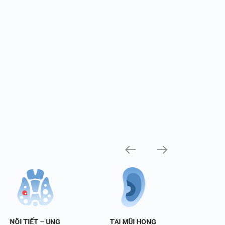
NỘI TIẾT – UNG
TAI MŨI HỌNG
TIẾT 