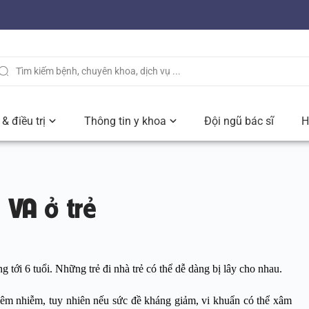
& điều trị
Thông tin y khoa
Đội ngũ bác sĩ
H
 VA ở trẻ
g tới 6 tuổi. Những trẻ đi nhà trẻ có thể dễ dàng bị lây cho nhau.
viêm nhiễm, tuy nhiên nếu sức đề kháng giảm, vi khuẩn có thể xâm