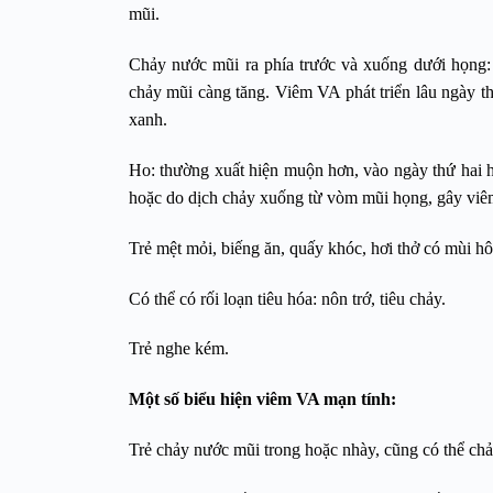
mũi.
Chảy nước mũi ra phía trước và xuống dưới họng: 
chảy mũi càng tăng. Viêm VA phát triển lâu ngày
xanh.
Ho: thường xuất hiện muộn hơn, vào ngày thứ hai 
hoặc do dịch chảy xuống từ vòm mũi họng, gây viê
Trẻ mệt mỏi, biếng ăn, quấy khóc, hơi thở có mùi hô
Có thể có rối loạn tiêu hóa: nôn trớ, tiêu chảy.
Trẻ nghe kém.
Một số biểu hiện viêm VA mạn tính:
Trẻ chảy nước mũi trong hoặc nhày, cũng có thể ch