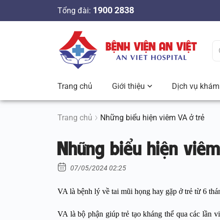
S
1900 2838
Tổng đài:
k
i
p
t
o
c
Trang chủ
Giới thiệu
Dịch vụ khám 
o
n
t
Trang chủ
Những biểu hiện viêm VA ở trẻ
e
Những biểu hiện viêm
n
t
07/05/2024 02:25
VA là bệnh lý về tai mũi họng hay gặp ở trẻ từ 6 thán
VA là bộ phận giúp trẻ tạo kháng thể qua các lần 