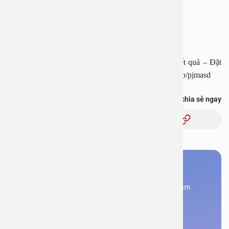
Địa chỉ: 1E Trường Chinh, P. Tương Mai, TP. Hà Nội
Hotline: 1900 28 38
Website: www.benhvienanviet.com
Fanpage: https://www.facebook.com/benhvienanviet
Tải APP Bệnh viện đa khoa An Việt để “Tra cứu kết quả – Đặt
lịch khám với bác sĩ” và hơn thế nữa : https://onelink.to/pjmasd
Bạn thấy thông tin này hữu ích, chia sẻ ngay
Chủ đề:
Bạn cần đặt lịch khám
Đăng kí ngay để được các chuyên gia tư vấn và khám
bệnh
Đặt lịch khám