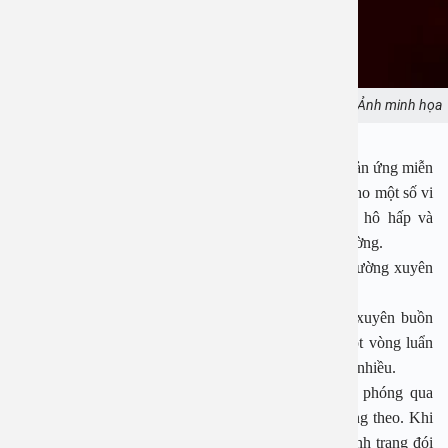
Một số dấu hiệu cảnh báo đường huyết cao. Ảnh minh họa
Thường xuyên nhiễm trùng:
Nguyên nhân là do phản ứng miễn
dịch của cơ thể bị gián đoạn đồng thời tạo điều kiện cho một số vi
khuẩn và nấm men phát triển. Nhiễm trùng đường hô hấp và
đường tiết niệu rất phổ biến ở người mắc bệnh tiểu đường.
Khát nước quá mức:
Người có đường huyết cao thường xuyên
cảm thấy khát nước liên tục.
Đi tiểu nhiều:
Người có đường huyết cao thường xuyên buồn
tiểu bên cạnh dấu hiệu khát nước quá mức. Như một vòng luẩn
quẩn, càng khát thì càng uống nhiều và dẫn tới đi tiểu nhiều.
Đói cực độ:
Khi lượng glucose dư thừa được giải phóng qua
nước tiểu, lượng calo từ glucose cũng được giải phóng theo. Khi
đó, cơ thể không hấp thụ đủ calo cần thiết dẫn đến tình trạng đói