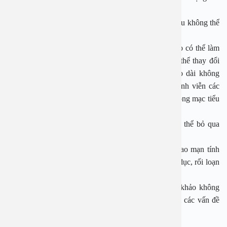
nhanh.
Mệt mỏi, giảm cân nhanh:
Đây cũng là một dấu hiệu không thể
xem nhẹ.
Thị lực bị ảnh hưởng:
Lượng đường trong máu cao có thể làm
tăng lượng chất lỏng trong mắt, ngăn cản thủy tinh thể thay đổi
hình dạng, gây mờ mắt. Nếu tăng đường huyết kéo dài không
được kiểm soát, người bệnh có thể bị tổn thương vĩnh viễn các
mạch máu nhỏ trong mắt, lâu dần hình thành bệnh võng mạc tiểu
đường, mất thị lực, mù.
Tê, ngứa ở tay chân:
Đây cũng là dấu hiệu không thể bỏ qua
nhưng dễ nhầm lẫn với một số bệnh lý khác.
Rối loạn chức năng tình dục:
Đường huyết tăng cao mạn tính
có thể dẫn đến tổn thương thần kinh ở bộ phận sinh dục, rối loạn
chức năng tình dục, giảm khả năng sinh sản.
Những thông tin trong bài viết chỉ có ý nghĩa tham khảo không
thay thế cho việc thăm khám, chẩn đoán hay điều trị các vấn đề
sức khỏe.
BỆNH VIỆN ĐA KHOA AN VIỆT