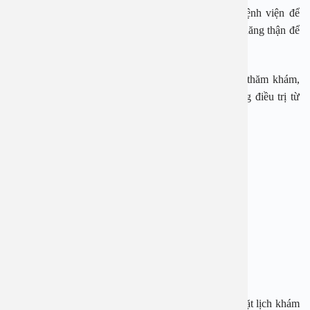
có mùi khó chịu. Nếu bọt có màu vàng nên đến bệnh viện để
kiểm tra lượng đường trong máu, nước tiểu và chức năng thận để
tránh những bất thường.
Khi có những dấu hiệu nghi ngờ cần tới bệnh viện thăm khám,
thực hiện các xét nghiệm được chỉ định và có hướng điều trị từ
bác sĩ.
BỆNH VIỆN ĐA KHOA AN VIỆT
Địa chỉ: 1E Trường Chinh, Thanh Xuân, Hà Nội
Hotline: 1900 28 38 – 0965 98 37 73
Website:
www.benhvienanviet.com
Fanpage:
https://www.facebook.com/benhvienanviet
Tải APP Bệnh viện An Việt để “Tra cứu kết quả – Đặt lịch khám