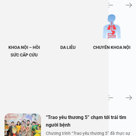
Khám bệnh chuyên khoa
KHOA NỘI – HỒI
DA LIỄU
CHUYÊN KHOA NỘI
SỨC CẤP CỨU
Tin tức
“Trao yêu thương 5” chạm tới trái tim
người bệnh
Chương trình “Trao yêu thương 5” đã thực sự