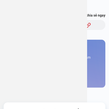
với bác sĩ” và hơn thế nữa :
https://onelink.to/pjmasd
Bạn thấy thông tin này hữu ích, chia sẻ ngay
Chủ đề:
Bạn cần đặt lịch khám
Đăng kí ngay để được các chuyên gia tư vấn và khám
bệnh
Đặt lịch khám