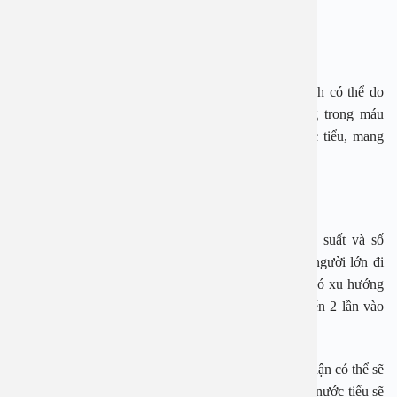
ngắn, không thể nhìn thấy đồ vật và hôi miệng.
Giảm cân đột ngột trong thời gian ngắn
Tình trạng giảm cân nhanh nhưng không có chủ đích có thể do
lượng đường trong máu quá cao. Khi lượng đường trong máu
cao, cơ thể đào thải đường ra khỏi cơ thể qua nước tiểu, mang
theo lượng calo và chất lỏng ra ngoài, gây sụt cân.
Đi tiểu thường xuyên
Những người tăng đường huyết có thể bị tăng tần suất và số
lượng đi tiểu, đặc biệt là vào ban đêm. Nói chung, người lớn đi
tiểu khoảng 6 đến 8 lần một ngày. Lượng nước tiểu có xu hướng
tăng lên trong ngày và về cơ bản duy trì ở mức 1 đến 2 lần vào
ban đêm.
Nếu một người đi vệ sinh thường xuyên, chức năng thận có thể sẽ
bị suy giảm bất thường, đặc biệt là khi đi tiểu, một số nước tiểu sẽ