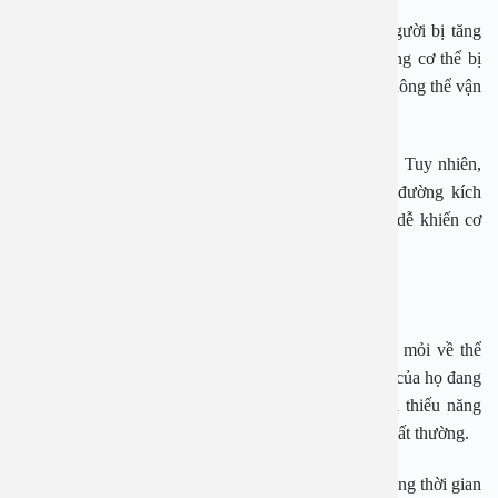
Một trong những đặc điểm dễ nhận thấy nhất của người bị tăng
đường huyết là dễ cảm thấy đói vì lượng đường trong cơ thể bị
đào thải qua đường tiểu và lượng đường trong máu không thể vận
chuyển đến các tế bào trong cơ thể.
Kết quả là một lượng lớn glucose bị mất khỏi cơ thể. Tuy nhiên,
do năng lượng tế bào không đủ hoặc thiếu lượng đường kích
thích nên các tín hiệu liên tục được truyền đến não, dễ khiến cơ
thể có cảm giác đói.
Tay chân yếu
Với những người dễ bị suy nhược tinh thần và mệt mỏi về thể
chất, điều đó có thể cho thấy lượng đường trong máu của họ đang
tăng cao và không thể tích hợp vào tế bào, dẫn đến thiếu năng
lượng cho các hoạt động sống và trạng thái tinh thần bất thường.
Một số bệnh nhân còn bị ngứa da nhẹ, giảm thị lực trong thời gian