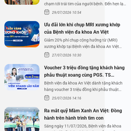
chạm tới trái tim của người bệnh. Đến hẹn lại
lên,…
29/07/2026 10:54
Ưu đãi lớn khi chụp MRI xương khớp
của Bệnh viện đa khoa An Việt
Giảm 20% phí chụp cộng hưởng từ (MRI)
xương khớp tại Bệnh viện đa khoa An Việt
Bệnh viện đa…
27/07/2026 10:30
Voucher 3 triệu đồng tặng khách hàng
phẫu thuật xoang cùng PGS. TS
Nguyễn Thị Hoài An
Bệnh viện đa khoa An Việt dành tặng khách
hàng voucher 3 triệu đồng khi phẫu thuật
xoang cùng PGS.…
25/07/2026 14:16
Ra mắt quỹ Mầm Xanh An Việt: Đồng
hành trên hành trình tìm con
Sáng ngày 11/07/2026, Bệnh viện đa khoa