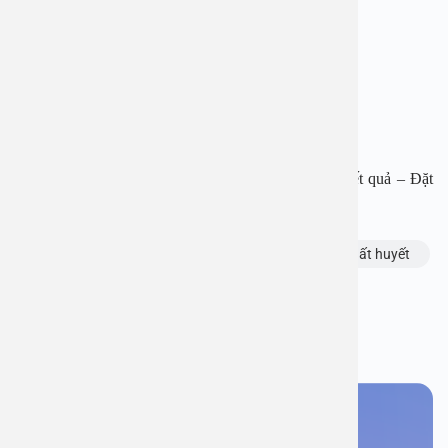
Website: www.benhvienanviet.com
Fanpage: https://www.facebook.com/benhvienanviet
Zalo: https://zalo.me/0866762552
Tải APP Bệnh viện đa khoa An Việt để “Tra cứu kết quả – Đặt
lịch khám với bác sĩ” và hơn thế nữa.
Chủ đề:
dấu hiệu sốt xuất huyết
Sốt xuất huyết
Bạn thấy thông tin này hữu ích, chia sẻ ngay
Bạn cần đặt lịch khám