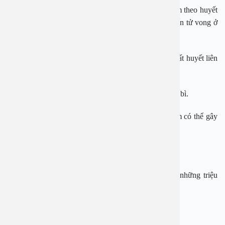
– Tổn thương mạch máu dẫn đến chảy máu cam, kèm theo huyết
tương thoát khỏi mạch máu chảy ồ ạt ra ngoài dẫn đến tử vong ở
người bệnh.
– Suy tim, suy thận: Nguyên nhân là do tình trạng xuất huyết liên
tục làm rối loạn hệ thống tuần hoàn.
– Hạ tiểu cầu: Dấu hiệu nhận biết là cơ thể mệt mỏi, li bì.
– Tràn dịch màng phổi: Đây là biến chứng nguy hiểm có thể gây
tử vong ở người bệnh.
Dấu hiệu sốt xuất huyết ở người lớn
Tùy vào giai đoạn và mức độ, sốt xuất huyết sẽ có những triệu
chứng khác nhau.
Triệu chứng sốt xuất huyết ở thể nhẹ: