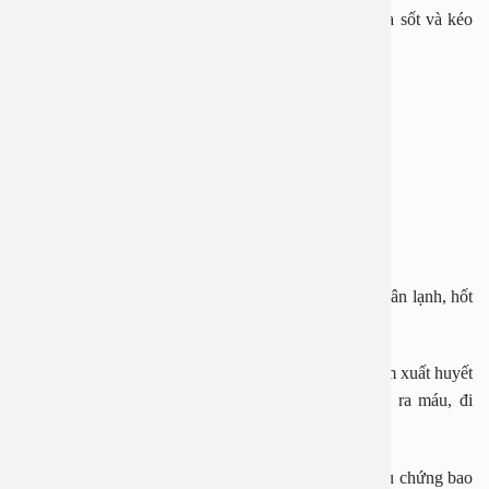
– Người bệnh sốt cao đột ngột 39 – 40 độ C, khó hạ sốt và kéo
dài 4 – 7 ngày.
– Đau đầu dữ dội (vùng trán, phía sau nhãn cầu)
– Đau nhức khớp và cơ kèm nổi mẩn đỏ, phát ban
– Buồn nôn và nôn.
Triệu chứng sốt xuất huyết ở thể nặng:
– Người bệnh đau bụng, buồn nôn, có thể nôn, tay chân lạnh, hốt
hoảng
– Xuất hiện dấu hiệu xuất huyết, đặc trưng là các chấm xuất huyết
ngoài da, chảy máu cam, chảy máu chân răng, nôn ra máu, đi
ngoài phân đen do xuất huyết nội tàng.
Hội chứng sốc Dengue
, đây là thể nặng nhất, các triệu chứng bao