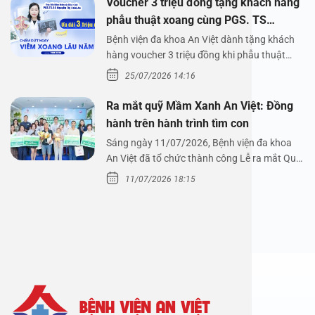
Voucher 3 triệu đồng tặng khách hàng
phẫu thuật xoang cùng PGS. TS
Nguyễn Thị Hoài An
Bệnh viện đa khoa An Việt dành tặng khách
hàng voucher 3 triệu đồng khi phẫu thuật
xoang cùng PGS.…
25/07/2026 14:16
Ra mắt quỹ Mầm Xanh An Việt: Đồng
hành trên hành trình tìm con
Sáng ngày 11/07/2026, Bệnh viện đa khoa
An Việt đã tổ chức thành công Lễ ra mắt Quỹ
Mầm Xanh…
11/07/2026 18:15