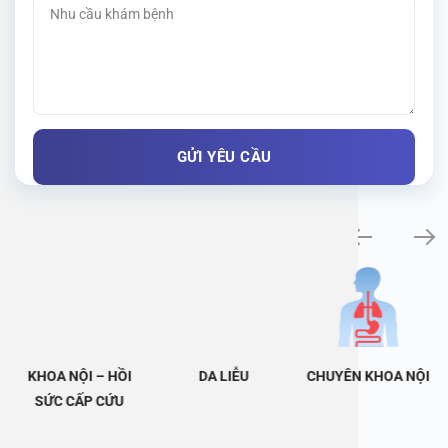
Khám bệnh chuyên khoa
KHOA NỘI – HỒI
DA LIỄU
CHUYÊN KHOA NỘI
SỨC CẤP CỨU