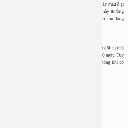
gồm tất cả các biểu hiện của thể nhẹ và triệu chứng chảy máu ồ ạt
trong và bên ngoài cơ thể kèm theo sốc. Hội chứng này thường
xảy ra trong lần nhiễm trùng sau, khi đã có miễn dịch chủ động
hoặc thụ động đối với một loại kháng nguyên virus.
Sốt xuất huyết khi nào cần nhập viện?
Bệnh nhân sốt xuất huyết có thể được điều trị và theo dõi tại nhà
và các triệu chứng sốt xuất huyết có thể khỏi sau 7 – 10 ngày. Tuy
nhiên, phải đưa người bệnh đến cơ sở y tế nhanh chóng khi có
những dấu hiệu cảnh báo dưới đây:
Người bị bệnh có dấu hiệu vật vã, lừ đừ, li bì
– Đau bụng, tăng cảm giác đau vùng gan
– Gan to trên 2cm hoặc men gan tăng ≥ 400 U/l
– Nôn ói trên 3 lần/giờ trong vòng 6 giờ