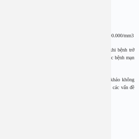
– Xuất huyết niêm mạc
– Đi tiểu ít
– Hct tăng cao nhưng tiểu cầu giảm nhanh chóng ≤ 100.000/mm3
– Nhà xa bệnh viện, không thể nhập viện kịp thời khi bệnh trở
nặng, gia đình không có khả năng theo dõi sát, có các bệnh mạn
tính đi kèm thì cần xem xét nhập viện.
Những thông tin trong bài viết chỉ có ý nghĩa tham khảo không
thay thế cho việc thăm khám, chẩn đoán hay điều trị các vấn đề
sức khỏe.
BỆNH VIỆN ĐA KHOA AN VIỆT
Địa chỉ: 1E Trường Chinh, P. Tương Mai, TP. Hà Nội
Hotline: 1900 28 38