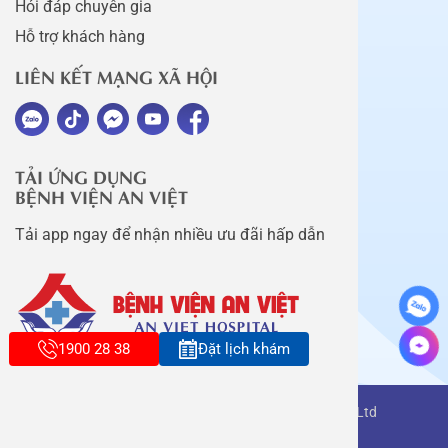
Hỏi đáp chuyên gia
Hỗ trợ khách hàng
LIÊN KẾT MẠNG XÃ HỘI
TẢI ỨNG DỤNG
BỆNH VIỆN AN VIỆT
Tải app ngay để nhận nhiều ưu đãi hấp dẫn
1900 28 38
Đặt lịch khám
Copyright belongs to An Viet Thang Long Co., Ltd
Terms of use