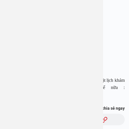
sống, hạn chế độc tính và tác dụng phụ của thuốc.
BỆNH VIỆN ĐA KHOA AN VIỆT
Địa chỉ: 1E Trường Chinh, Thanh Xuân, Hà Nội
Hotline: 1900 28 38 – 0965 98 37 73
Website: www.benhvienanviet.com
Fanpage: https://www.facebook.com/benhvienanviet
Tải APP Bệnh viện An Việt để “Tra cứu kết quả – Đặt lịch khám
– Video Call với bác sĩ” và hơn thế nữa :
https://onelink.to/pjmasd
Bạn thấy thông tin này hữu ích, chia sẻ ngay
Chủ đề: