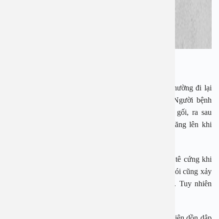
Những dấu hiệu của thoái hóa khớp háng
Các bác sĩ cho biết, người bị thoái hóa khớp hàng thường đi lại
khó khăn, khập khiễng do chịu trọng lực cơ thể. Người bệnh
thường đau vùng bẹn sau đó lan xuống đùi, khớp gối, ra sau
mông hay vùng mấu chuyển xương đùi. Cơn đau tăng lên khi
người bệnh cử động nhiều hoặc đứng lâu.
Một dấu hiệu khác chính là thường xuyên thấy mỏi, tê cứng khi
vận động hay co duỗi khớp háng. Những cơn đau nhói cũng xảy
ra khi vận động xoay người, gập người, dạng háng. Tuy nhiên
cơn đau sẽ chấm dứt khi người bệnh nghỉ ngơi.
Với những giai đoạn nặng hơn, các cơn đau sẽ xuất hiện dồn dập