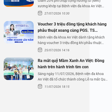
Giảm 20% phí chụp cộng hưởng từ (MRI)
xương khớp tại Bệnh viện đa khoa An Việt
Bệnh viện đa…
27/07/2026 10:30
Voucher 3 triệu đồng tặng khách hàng
phẫu thuật xoang cùng PGS. TS
Nguyễn Thị Hoài An
Bệnh viện đa khoa An Việt dành tặng khách
hàng voucher 3 triệu đồng khi phẫu thuật
xoang cùng PGS.…
25/07/2026 14:16
Ra mắt quỹ Mầm Xanh An Việt: Đồng
hành trên hành trình tìm con
Sáng ngày 11/07/2026, Bệnh viện đa khoa
An Việt đã tổ chức thành công Lễ ra mắt Quỹ
Mầm Xanh…
11/07/2026 18:15