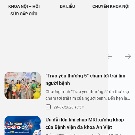
KHOA NỘI – HỒI
DA LIỄU
CHUYÊN KHOA NỘI
SỨC CẤP CỨU
Tin tức
“Trao yêu thương 5” chạm tới trái tim
người bệnh
Chương trình “Trao yêu thương 5” đã thực sự
chạm tới trái tim của người bệnh. Đến hẹn lại
lên,…
29/07/2026 10:54
Ưu đãi lớn khi chụp MRI xương khớp
của Bệnh viện đa khoa An Việt