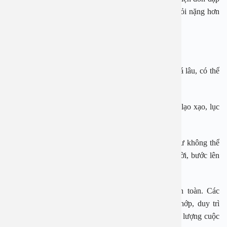
trong buổi sáng ngay sau khi vừa thức dậy và đau mỏi nặng hơn
về đêm, tối.
Một số dấu hiệu khác thường gặp có thể kể đến:
– Cứng khớp: diễn ra vào sáng sớm hoặc do ngồi quá lâu, có thể
giảm khả năng vận động của khớp.
– Khô khớp: Khi cử động khớp sẽ phát ra âm thanh lạo xạo, lục
cục.
– Gặp khó khăn trong sinh hoạt: Người bệnh gần như không thể
thực hiện các hoạt động đơn giản như đi lại, cúi người, bước lên
xe…
Thoái hóa khớp háng không thể điều trị khỏi hoàn toàn. Các
phương phapschir nhằm kiểm soát tình trạng đau khớp, duy trì
khả năng đi lại, giảm nguy cơ tàn phế, cải thiện chất lượng cuộc