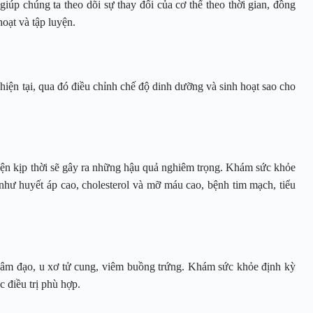
úp chúng ta theo dõi sự thay đổi của cơ thể theo thời gian, đồng
oạt và tập luyện.
 hiện tại, qua đó điều chỉnh chế độ dinh dưỡng và sinh hoạt sao cho
ện kịp thời sẽ gây ra những hậu quả nghiêm trọng. Khám sức khỏe
như huyết áp cao, cholesterol và mỡ máu cao, bệnh tim mạch, tiểu
âm đạo, u xơ tử cung, viêm buồng trứng. Khám sức khỏe định kỳ
 điều trị phù hợp.