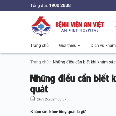
S
1900 2838
Tổng đài:
k
i
p
t
o
c
Trang chủ
Giới thiệu
Dịch vụ khám 
o
n
t
Trang chủ
Những điều cần biết khi khám sức
e
Những điều cần biết 
n
t
quát
20/12/2024 03:57
Khám sức khỏe tổng quát là gì?