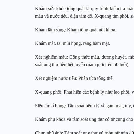
Khám sức khỏe tổng quát là quy trình kiểm tra toàn
máu và nước tiểu, điện tâm đồ, X-quang tim phổi, 
Khám lâm sàng: Khám tổng quát nội khoa.
Khám mắt, tai mũi họng, răng hàm mặt.
Xét nghiệm máu: Công thức máu, đường huyết, mỡ 
soát ung thư tiền liệt tuyến (nam giới trên 50 tuổi).
Xét nghiệm nước tiểu: Phân tích tổng thể.
X-quang phổi: Phát hiện các bệnh lý như lao phổi, v
Siêu âm ổ bụng: Tầm soát bệnh lý về gan, mật, tụy, 
Khám phụ khoa và tầm soát ung thư cổ tử cung cho 
Chụp nhũ ảnh: Tầm soát ung thư vú (phụ nữ trên 40 