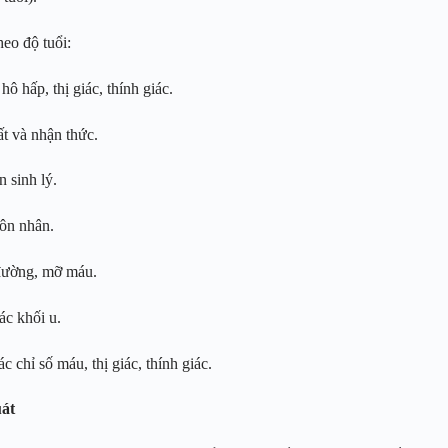
eo độ tuổi:
hô hấp, thị giác, thính giác.
ất và nhận thức.
n sinh lý.
hôn nhân.
 đường, mỡ máu.
ác khối u.
c chỉ số máu, thị giác, thính giác.
uát