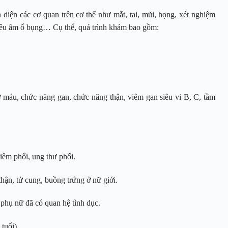
 diện các cơ quan trên cơ thể như mắt, tai, mũi, họng, xét nghiệm
siêu âm ổ bụng… Cụ thể, quá trình khám bao gồm:
máu, chức năng gan, chức năng thận, viêm gan siêu vi B, C, tầm
iêm phổi, ung thư phổi.
thận, tử cung, buồng trứng ở nữ giới.
phụ nữ đã có quan hệ tình dục.
tuổi).