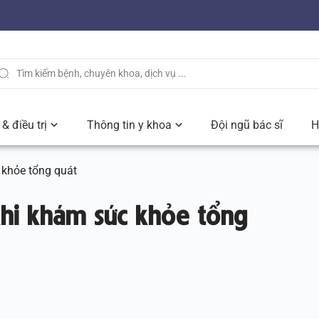
& điều trị
Thông tin y khoa
Đội ngũ bác sĩ
H
 khỏe tổng quát
khi khám sức khỏe tổng