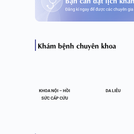
Đăng kí ngay để được các chuyên gia
Khám bệnh chuyên khoa
OA NỘI
KHOA NỘI – HỒI
DA LIỄU
 KHỚP
SỨC CẤP CỨU