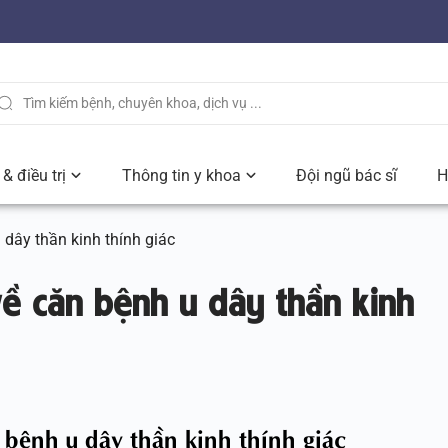
& điều trị
Thông tin y khoa
Đội ngũ bác sĩ
H
 dây thần kinh thính giác
về căn bệnh u dây thần kinh
 bệnh u dây thần kinh thính giác