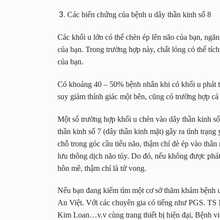
Các biến chứng của bệnh u dây thần kinh số 8
Các khối u lớn có thể chèn ép lên não của bạn, ngă
của bạn. Trong trường hợp này, chất lỏng có thể tích
của bạn.
Có khoảng 40 – 50% bệnh nhân khi có khối u phát tr
suy giảm thính giác một bên, cũng có trường hợp cả 
Một số trường hợp khối u chèn vào dây thần kinh số 
thần kinh số 7 (dây thần kinh mặt) gây ra tình trạng
chỗ trong góc cầu tiểu não, thậm chí đè ép vào thân
lưu thông dịch não tủy. Do đó, nếu không được phát h
hôn mê, thậm chí là tử vong.
Nếu bạn đang kiếm tìm một cơ sở thăm khám bệnh uy
An Việt. Với các chuyên gia có tiếng như PGS. T
Kim Loan…v.v cùng trang thiết bị hiện đại, Bệnh việ