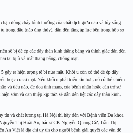
n chặn dòng chảy bình thường của chất dịch giữa não và tủy sống
 tụ trong đầu (não úng thủy), dẫn đến tăng áp lực bên trong hộp sọ
iển sẽ bị đè ép các dây thần kinh thăng bằng và thính giác dẫn đến
hai tai bị ù và mất thăng bằng, chóng mặt.
5 gây ra hiện tượng tê bì nửa mặt. Khối u còn có thể đè ép dây
 yếu hoặc co cơ mặt. Nếu khối u phát triển lớn hơn, nó có thể chiếm
 não và tiểu não, đe dọa tính mạng của bệnh nhân hoặc cản trở sự
iện sớm và can thiệp kịp thời sẽ dẫn đến liệt các dây thần kinh,
 tín và chất lượng tại Hà Nội thì hãy đến với Bệnh viện Đa khoa
S Nguyễn Thị Hoài An, bác sĩ CK Nguyễn Quang Cừ, Trần Thị
n An Việt là địa chỉ uy tín cho người bệnh giải quyết các vấn đề