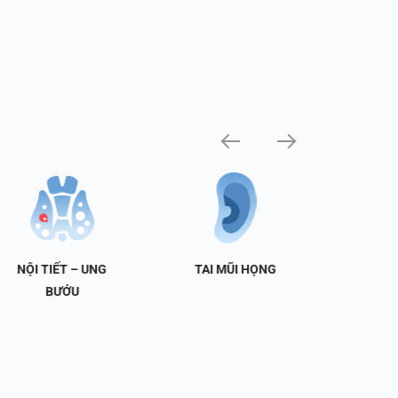
NỘI TIẾT – UNG
TAI MŨI HỌNG
TIẾT 
BƯỚU