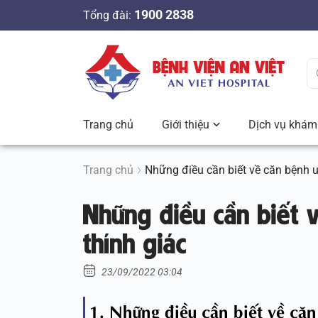
S
1900 2838
Tổng đài:
k
i
p
t
o
c
Trang chủ
Giới thiệu
Dịch vụ khám 
o
n
t
Trang chủ
Những điều cần biết về căn bệnh u
e
Những điều cần biết 
n
t
thính giác
23/09/2022 03:04
1. Những điều cần biết về căn