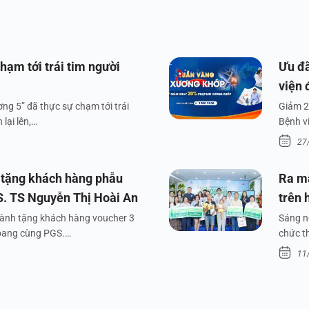
hạm tới trái tim người
Ưu đã
viện 
ng 5” đã thực sự chạm tới trái
Giảm 2
lại lên,…
Bệnh v
27
 tặng khách hàng phẫu
Ra m
S. TS Nguyễn Thị Hoài An
trên 
dành tặng khách hàng voucher 3
Sáng n
xoang cùng PGS.…
chức t
11