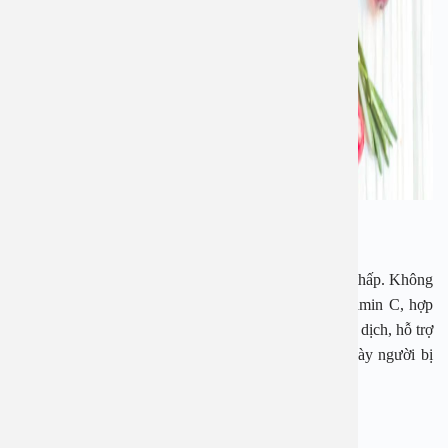
Cam
Các loại trái cây họ cam, quýt có chỉ số đường huyết thấp. Không
chỉ vậy, chúng còn chứa nhiều chất dinh dưỡng, vitamin C, hợp
chất thực vật chống oxy hóa giúp tăng cường hệ miễn dịch, hỗ trợ
giảm viêm và kiểm đường huyết lành mạnh. Một ngày người bị
tiểu đường có thể ăn từ 1-2 quả cam.
Dâu tây