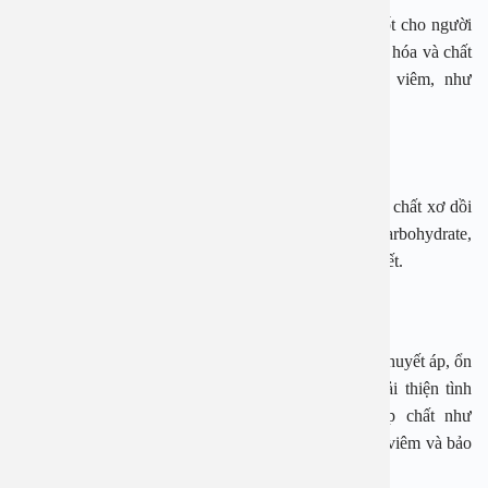
Loại quả được rất nhiều người yêu thích này cũng tốt cho người
bệnh tiểu đường vì chúng chứa nhiều chất chống oxy hóa và chất
xơ. Các chất chống oxy hóa và hợp chất chống viêm, như
flavonoid, thúc đẩy lượng đường trong máu ổn định.
Kiwi xanh
Mỗi quả kiwi xanh có chứa nhiều vitamin C, kali và chất xơ dồi
dào. Một quả kiwi vừa có khoảng 48 calo và 11 g carbohydrate,
chỉ số đường huyết thấp góp phần ổn định đường huyết.
Lựu
Loại quả này có nhiều lợi ích cho sức khỏe như giảm huyết áp, ổn
định lượng đường trong máu, mức cholesterol và cải thiện tình
trạng kháng insulin. Quả lựu cũng chứa các hợp chất như
ellagitannin, anthocyanin và axit hữu cơ, hỗ trợ giảm viêm và bảo
vệ chống lại tổn thương tế bào.