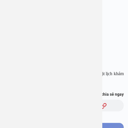
BỆNH VIỆN ĐA KHOA AN VIỆT
Địa chỉ: 1E Trường Chinh, Thanh Xuân, Hà Nội
Hotline: 1900 28 38 – 0965 98 37 73
Website:
www.benhvienanviet.com
Fanpage:
https://www.facebook.com/benhvienanviet
Tải APP Bệnh viện An Việt để “Tra cứu kết quả – Đặt lịch khám
với bác sĩ” và hơn thế nữa :
https://onelink.to/pjmasd
Bạn thấy thông tin này hữu ích, chia sẻ ngay
Chủ đề: