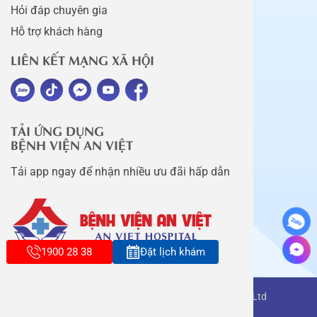
Hỏi đáp chuyên gia
Hỗ trợ khách hàng
LIÊN KẾT MẠNG XÃ HỘI
TẢI ỨNG DỤNG
BỆNH VIỆN AN VIỆT
Tải app ngay để nhận nhiều ưu đãi hấp dẫn
1900 28 38
Đặt lịch khám
Copyright belongs to An Viet Thang Long Co., Ltd
Terms of use