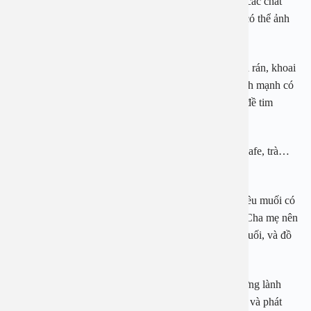
mì ăn liền thường chứa nhiều chất bảo quản, muối và các chất
phụ gia khác. Tiêu thụ nhiều thực phẩm chế biến sẵn có thể ảnh
hưởng đến thận và hệ tiêu hóa của trẻ.
Thực phẩm chiên rán:
Những món chiên rán như gà rán, khoai
tây chiên, thịt rán… có chứa nhiều chất béo không lành mạnh có
thể gây tăng cân cũng như tăng nguy cơ mắc các vấn đề tim
mạch.
Thực phẩm có chứa caffeine:
Những đồ uống như cafe, trà…
có thể khiến trẻ khó ngủ, lo lắng, tập trung kém.
Đồ ăn mặn, giàu muối:
Các loại thức ăn có chứa nhiều muối có
thể làm tăng huyết áp và ảnh hưởng đến thận của trẻ. Cha mẹ nên
hạn chế cho trẻ ăn các thực phẩm như dưa muối, cá muối, và đồ
ăn nhanh nhiều muối.
Các bác sĩ chuyên khoa cho biết, một chế độ dinh dưỡng lành
mạnh và phù hợp sẽ giúp cho sức khỏe của trẻ tốt hơn và phát