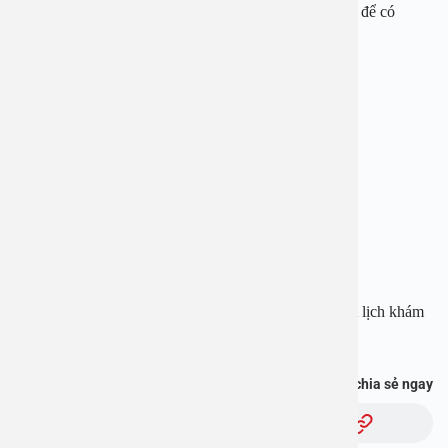
triển tốt nhất. Hãy tham khảo ý kiến từ các chuyên gia để có
những quyết định đúng đắn nhất cho sức khỏe của trẻ.
BỆNH VIỆN ĐA KHOA AN VIỆT
Địa chỉ: 1E Trường Chinh, Thanh Xuân, Hà Nội
Hotline: 1900 28 38 – 0965 98 37 73
Website:
www.benhvienanviet.com
Fanpage:
https://www.facebook.com/benhvienanviet
Tải APP Bệnh viện An Việt để “Tra cứu kết quả – Đặt lịch khám
với bác sĩ” và hơn thế nữa :
https://onelink.to/pjmasd
Bạn thấy thông tin này hữu ích, chia sẻ ngay
Chủ đề: