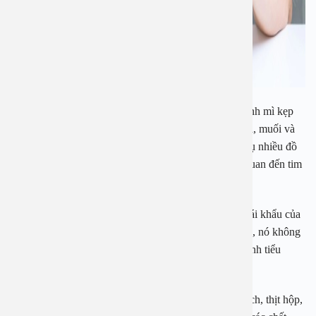
Thức ăn nhanh:
Các loại đồ ăn nhanh như pizza, bánh mì kẹp
thịt, khoai tây chiên… có chứa nhiều chất béo bão hòa, muối và
calo rỗng, thiếu các chất dinh dưỡng cần thiết. Tiêu thụ nhiều đồ
ăn nhanh có thể dẫn đến béo phì và các bệnh lý liên quan đến tim
mạch.
Nước ngọt, đồ uống có ga:
Những loại đồ uống khoái khẩu của
nhiều em nhỏ lại có chứa nhiều đường và chất phụ gia, nó không
chỉ gây hại cho răng mà còn làm tăng nguy cơ mắc bệnh tiểu
đường và béo phì.
Thực phẩm chế biến sẵn:
Các loại đồ ăn như xúc xích, thịt hộp,